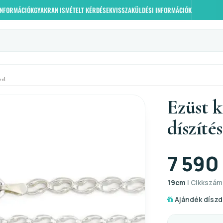
 INFORMÁCIÓK
GYAKRAN ISMÉTELT KÉRDÉSEK
VISSZAKÜLDÉSI INFORMÁCIÓK
sel
Ezüst k
díszítés
7 590 
19cm
| Cikkszám:
Ajándék díszd