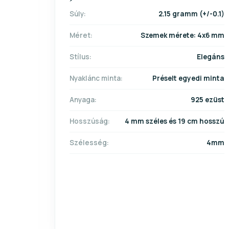
Súly:
2.15 gramm (+/-0.1)
Méret:
Szemek mérete: 4x6 mm
Stílus:
Elegáns
Nyaklánc minta:
Préselt egyedi minta
Anyaga:
925 ezüst
Hosszúság:
4 mm széles és 19 cm hosszú
Szélesség:
4mm