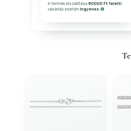
A termék kiszállítása
80000 Ft feletti
vásárlás esetén
ingyenes
.
Te