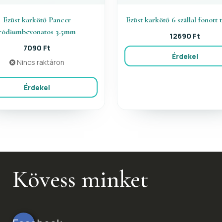
Ezüst karkötő Pancer
Ezüst karkötő 6 szállal fonott 
ródiumbevonatos 3.5mm
12690 Ft
7090 Ft
Érdekel
Nincs raktáron
Érdekel
Kövess minket