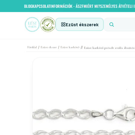
BLOG
KAPCSOLAT
INFORMÁCIÓK - ÁSZF
MIÉRT MI?
SZEMÉLYES ÁTVÉTELI
Ezüst ékszerek
/
/
//
Főoldal
Ezüst ékszer
Ezüst karkötő
Ezüst karkötő préselt ovális díszítés