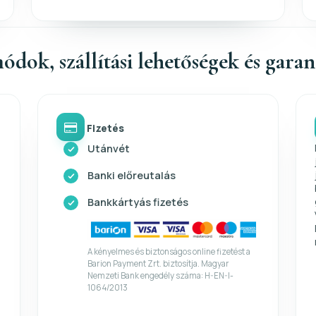
ódok, szállítási lehetőségek és gara
Fizetés
Utánvét
Banki előreutalás
Bankkártyás fizetés
A kényelmes és biztonságos online fizetést a
Barion Payment Zrt. biztosítja. Magyar
Nemzeti Bank engedély száma: H-EN-I-
1064/2013