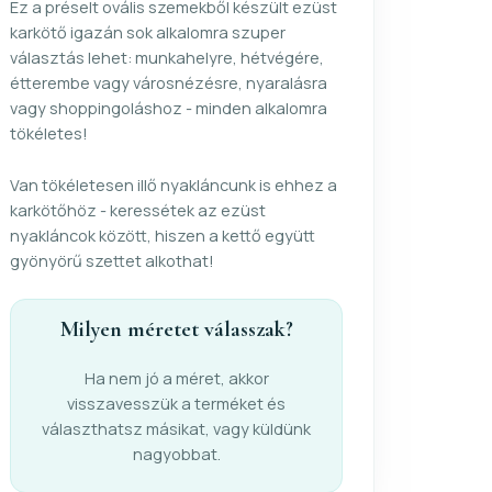
Ez a préselt ovális szemekből készült ezüst
karkötő igazán sok alkalomra szuper
választás lehet: munkahelyre, hétvégére,
étterembe vagy városnézésre, nyaralásra
vagy shoppingoláshoz - minden alkalomra
tökéletes!
Van tökéletesen illő nyakláncunk is ehhez a
karkötőhöz - keressétek az ezüst
nyakláncok között, hiszen a kettő együtt
gyönyörű szettet alkothat!
Milyen méretet válasszak?
Ha nem jó a méret, akkor
visszavesszük a terméket és
választhatsz másikat, vagy küldünk
nagyobbat.