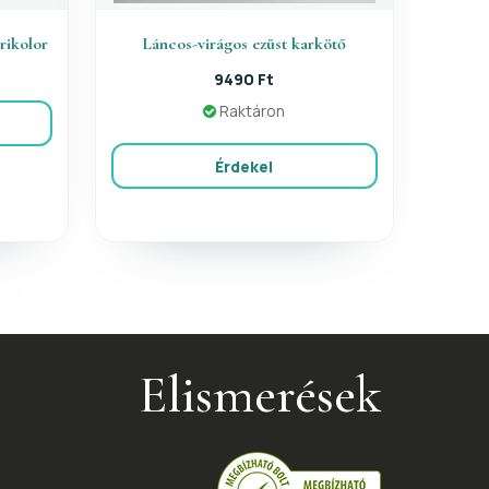
trikolor
Láncos-virágos ezüst karkötő
9490 Ft
Raktáron
Érdekel
Elismerések