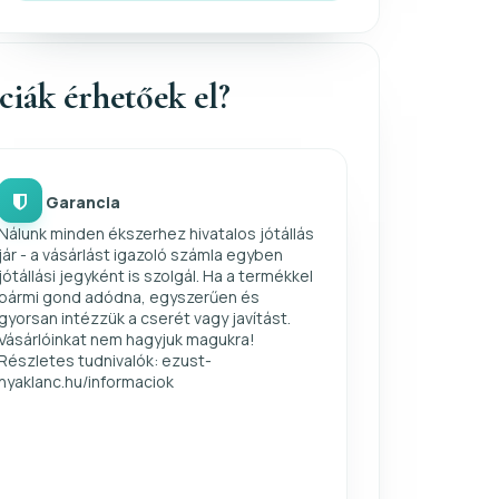
nciák érhetőek el?
Garancia
Nálunk minden ékszerhez hivatalos jótállás
jár - a vásárlást igazoló számla egyben
jótállási jegyként is szolgál. Ha a termékkel
bármi gond adódna, egyszerűen és
gyorsan intézzük a cserét vagy javítást.
Vásárlóinkat nem hagyjuk magukra!
Részletes tudnivalók: ezust-
nyaklanc.hu/informaciok