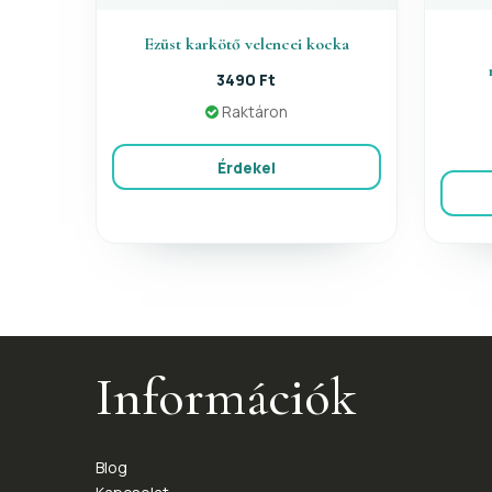
Ezüst karkötő velencei kocka
3490 Ft
Raktáron
Érdekel
Információk
Blog