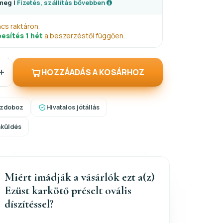
meg |
Fizetés, szállítás bővebben
ncs raktáron.
esítés 1 hét
a beszerzéstől függően.
+
HOZZÁADÁS A KOSÁRHOZ
szdoboz
Hivatalos jótállás
aküldés
Miért imádják a vásárlók ezt a(z)
Ezüst karkötő préselt ovális
díszítéssel?