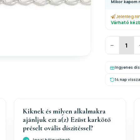
Mikor kapom 
Jelenleg ni
Várható kézb
−
Ingyenes dí
14 nap vissz
Kiknek és milyen alkalmakra
ajánljuk ezt a(z) Ezüst karkötő
préselt ovális díszítéssel?
Igazi hölgyeknek