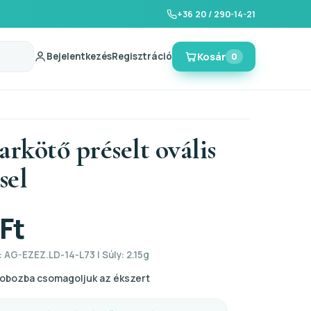
+36 20 / 290-14-21
Bejelentkezés
Regisztráció
Kosár
0
arkötő préselt ovális
sel
Ft
 AG-EZEZ.LD-14-L73 | Súly: 2.15g
obozba csomagoljuk az ékszert