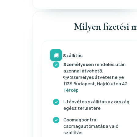
Milyen fizetési m
Szállítás
Személyesen
rendelés után
azonnal átvehető.
Személyes átvétel helye
1139 Budapest, Hajdú utca 42.
Térkép
Utánvétes szállítás az ország
egész területére
Csomagpontra,
csomagautómatába való
szállítás