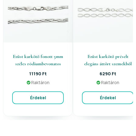
Ezüst karkötő fonott 5mm
Ezüst karkötő préselt
széles ródiumbevonatos
elegáns áttört szemekből
11190 Ft
6290 Ft
Raktáron
Raktáron
Érdekel
Érdekel