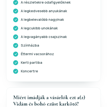
A részletekre odafigyelőknek
A legkedvesebb anyukának
A legbelevalóbb nagyinak
A legcukibb unokának
A legvagányabb csajszinak
Színházba
Éttermi vacsorához
Kerti partiba
Koncertre
Miért imádják a vásárlók ezt a(z)
Vidám és bohó ezüst karkötő?