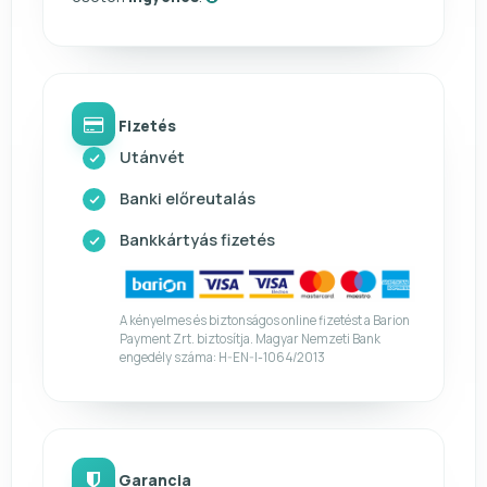
Fizetés
Utánvét
Banki előreutalás
Bankkártyás fizetés
A kényelmes és biztonságos online fizetést a Barion
Payment Zrt. biztosítja. Magyar Nemzeti Bank
engedély száma: H-EN-I-1064/2013
Garancia