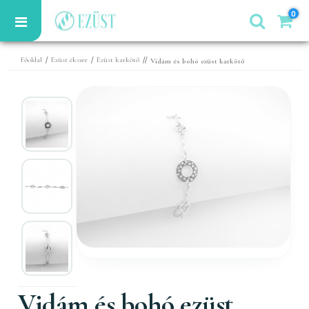
0
/
/
//
Főoldal
Ezüst ékszer
Ezüst karkötő
Vidám és bohó ezüst karkötő
Vidám és bohó ezüst