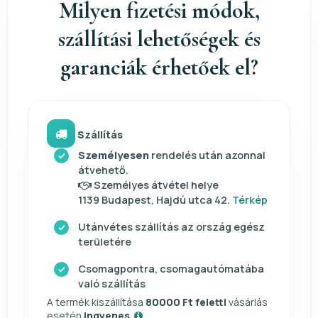
Milyen fizetési módok,
szállítási lehetőségek és
garanciák érhetőek el?
Szállítás
Személyesen
rendelés után azonnal
átvehető.
Személyes átvétel helye
1139 Budapest, Hajdú utca 42.
Térkép
Utánvétes szállítás az ország egész
területére
Csomagpontra, csomagautómatába
való szállítás
A termék kiszállítása
80000 Ft feletti
vásárlás
esetén
ingyenes
.