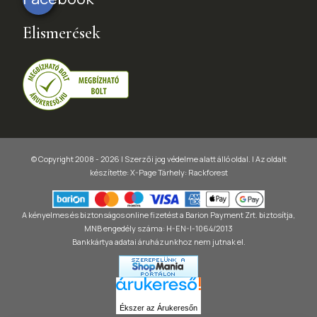
Elismerések
© Copyright 2008 - 2026 | Szerzői jog védelme alatt álló oldal. |
Az oldalt
készítette:
X-Page
Tárhely: Rackforest
A kényelmes és biztonságos online fizetést a Barion Payment Zrt. biztosítja,
MNB engedély száma: H-EN-I-1064/2013
Bankkártya adatai áruházunkhoz nem jutnak el.
Ékszer az Árukeresőn