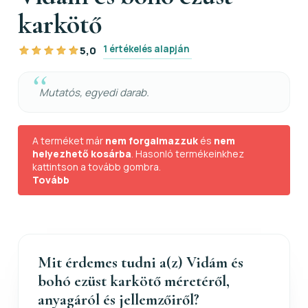
karkötő
1 értékelés alapján
5,0
Mutatós, egyedi darab.
A terméket már
nem forgalmazzuk
és
nem
helyezhető kosárba
. Hasonló termékeinkhez
kattintson a tovább gombra.
Tovább
Mit érdemes tudni a(z) Vidám és
bohó ezüst karkötő méretéről,
anyagáról és jellemzőiről?