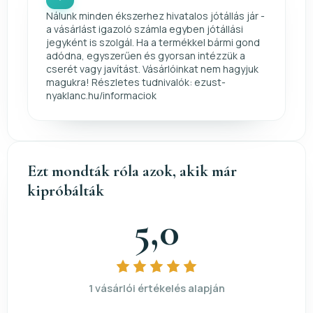
Nálunk minden ékszerhez hivatalos jótállás jár -
a vásárlást igazoló számla egyben jótállási
jegyként is szolgál. Ha a termékkel bármi gond
adódna, egyszerűen és gyorsan intézzük a
cserét vagy javítást. Vásárlóinkat nem hagyjuk
magukra! Részletes tudnivalók: ezust-
nyaklanc.hu/informaciok
Ezt mondták róla azok, akik már
kipróbálták
5,0
1 vásárlói értékelés alapján