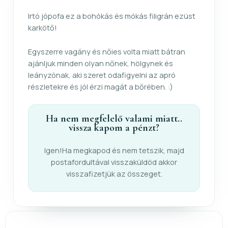
Irtó jópofa ez a bohókás és mókás filigrán ezüst
karkötő!
Egyszerre vagány és nőies volta miatt bátran
ajánljuk minden olyan nőnek, hölgynek és
leányzónak, aki szeret odafigyelni az apró
részletekre és jól érzi magát a bőrében. :)
Ha nem megfelelő valami miatt..
vissza kapom a pénzt?
Igen!Ha megkapod és nem tetszik, majd
postafordultával visszaküldöd akkor
visszafizetjük az összeget.