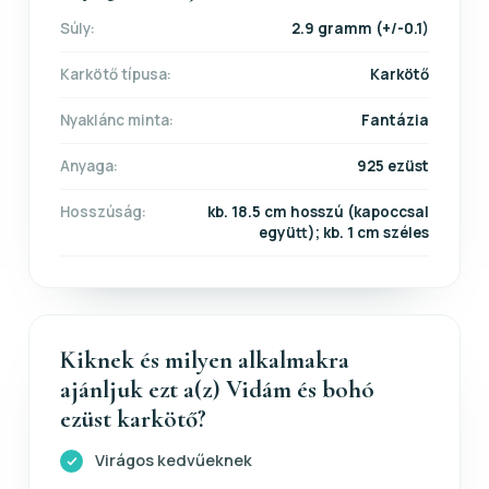
Súly:
2.9 gramm (+/-0.1)
Karkötő típusa:
Karkötő
Nyaklánc minta:
Fantázia
Anyaga:
925 ezüst
Hosszúság:
kb. 18.5 cm hosszú (kapoccsal
együtt); kb. 1 cm széles
Kiknek és milyen alkalmakra
ajánljuk ezt a(z) Vidám és bohó
ezüst karkötő?
Virágos kedvűeknek