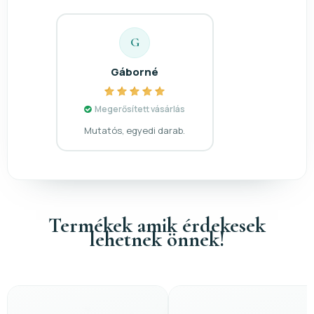
G
Gáborné
Megerősített vásárlás
Mutatós, egyedi darab.
Termékek amik érdekesek
lehetnek önnek!