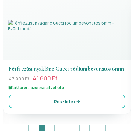
mbevonatos 6mm
Elefánt mintás ezüst ékszerszett
15 900 Ft
18 900 Ft
Raktáron, azonnal átvehető
Részletek