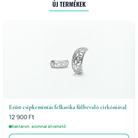
ÚJ TERMÉKEK
RÓDIUM BEVONAT
cirkóniával
Ezüst pillangós babafülbevaló rózsaszín-f
cirkóniával ródiumbevonattal
13 900 Ft
Raktáron, azonnal átvehető