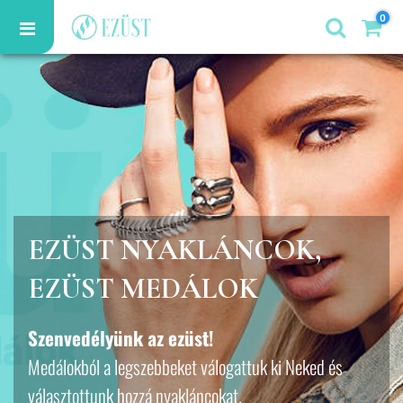
0
EZÜST NYAKLÁNCOK,
EZÜST MEDÁLOK
Szenvedélyünk az ezüst!
Medálokból a legszebbeket válogattuk ki Neked és
választottunk hozzá nyakláncokat.