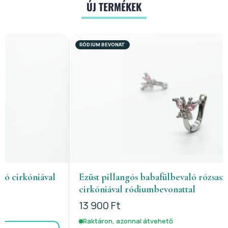
ÚJ TERMÉKEK
RÓDIUM BEVONAT
Ezüst pillangós babafülbevaló rózsaszín-fehér
cirkóniával ródiumbevonattal
13 900 Ft
Raktáron, azonnal átvehető