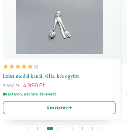
(4)
Szívecskés ezüst ékszerszett
Jelenleg nincs raktáron
Részletek