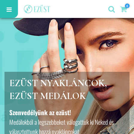
0
EZÜST NYAKLÁNCOK,
EZÜST MEDÁLOK
Szenvedélyünk az ezüst!
Medálokból a legszebbeket válogattuk ki Neked és
választottunk hozzá nyakláncokat.