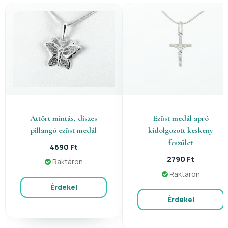
Áttört mintás, díszes
Ezüst medál apró
pillangó ezüst medál
kidolgozott keskeny
feszület
4690 Ft
2790 Ft
Raktáron
Raktáron
Érdekel
Érdekel