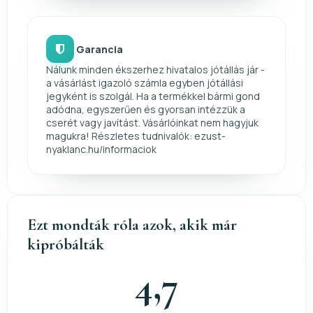
Garancia
Nálunk minden ékszerhez hivatalos jótállás jár -
a vásárlást igazoló számla egyben jótállási
jegyként is szolgál. Ha a termékkel bármi gond
adódna, egyszerűen és gyorsan intézzük a
cserét vagy javítást. Vásárlóinkat nem hagyjuk
magukra! Részletes tudnivalók: ezust-
nyaklanc.hu/informaciok
Ezt mondták róla azok, akik már
kipróbálták
4,7