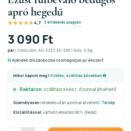
apró hegedű
3 értékelés alapján
4,7
3 090 Ft
pár
| Cikkszám: AG-EZEZ.EK-290 | Súly: 0.6g
Ajándék díszdobozba csomagoljuk az ékszert
Mikor kapom meg |
Fizetés, szállítás bővebben
Raktáron
, szállításra kész. Azonnal átvehető
Személyesen
rendelés után azonnal átvehető.
Térkép
Kiszállítással:
várható érkezés 08.11. (Kedd)