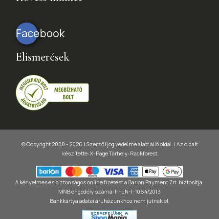
Facebook
Elismerések
© Copyright 2008 - 2026 | Szerzői jog védelme alatt álló oldal. |
Az oldalt
készítette:
X-Page
Tárhely: Rackforest
A kényelmes és biztonságos online fizetést a Barion Payment Zrt. biztosítja,
MNB engedély száma: H-EN-I-1064/2013
Bankkártya adatai áruházunkhoz nem jutnak el.