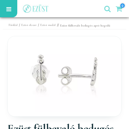
0
/
/
//
Főoldal
Ezüst ékszer
Ezüst medál
Ezüst fülbevaló bedugós apró hegedű
Ezüst fülbevaló bedugós