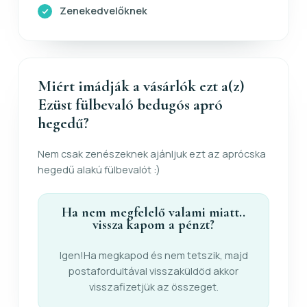
Zenekedvelőknek
Miért imádják a vásárlók ezt a(z)
Ezüst fülbevaló bedugós apró
hegedű?
Nem csak zenészeknek ajánljuk ezt az aprócska
hegedű alakú fülbevalót :)
Ha nem megfelelő valami miatt..
vissza kapom a pénzt?
Igen!Ha megkapod és nem tetszik, majd
postafordultával visszaküldöd akkor
visszafizetjük az összeget.