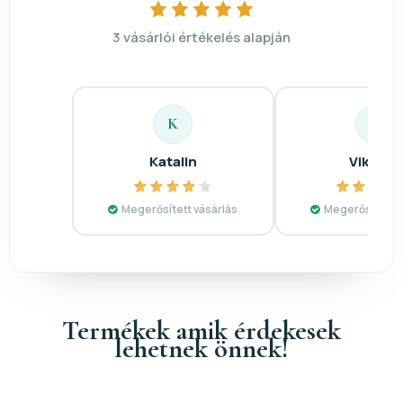
3 vásárlói értékelés alapján
K
V
Katalin
Viktória
Megerősített vásárlás
Megerősített v
Termékek amik érdekesek
lehetnek önnek!