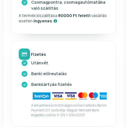
Csomagpontra, csomagautómatába
való szállítás
A termék kiszállítása
80000 Ft feletti
vásárlás
esetén
ingyenes
.
Fizetés
Utánvét
Banki előreutalás
Bankkártyás fizetés
A kényelmes és biztonságos online fizetést a Barion
Payment Zrt. biztosítja. Magyar Nemzeti Bank
engedély száma: H-EN-I-1064/2013