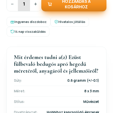
HOZZÁADÁS A
−
+
KOSÁRHOZ
Ingyenes díszdoboz
Hivatalos jótállás
14 nap visszaküldés
Mit érdemes tudni a(z) Ezüst
fülbevaló bedugós apró hegedű
méretéről, anyagáról és jellemzőiről?
Súly:
0.6 gramm (+/-0.1)
Méret:
8 x 3 mm
Stílus:
Művészet
Divatirányzat:
Hobbihoz kapcsolódó ékszerek