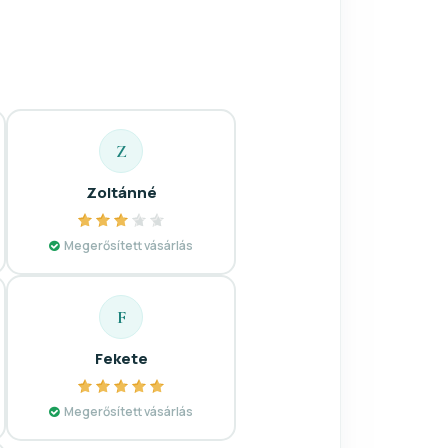
Z
Zoltánné
Megerősített vásárlás
F
Fekete
Megerősített vásárlás