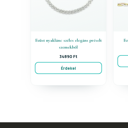
Ezüst nyaklánc széles elegáns préselt
Ez
szemekből
34890 Ft
Érdekel