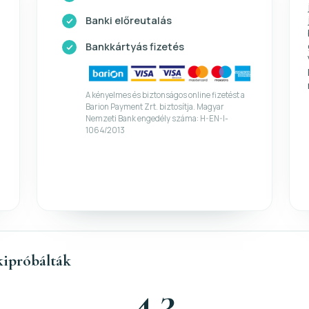
Banki előreutalás
Bankkártyás fizetés
A kényelmes és biztonságos online fizetést a
Barion Payment Zrt. biztosítja. Magyar
Nemzeti Bank engedély száma: H-EN-I-
1064/2013
kipróbálták
4,3