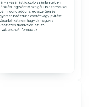
jár - a vásárlást igazoló számla egyben
jótállási jegyként is szolgál. Ha a termékkel
bármi gond adódna, egyszerűen és
gyorsan intézzük a cserét vagy javítást.
Vásárlóinkat nem hagyjuk magukra!
Részletes tudnivalók: ezust-
nyaklanc.hu/informaciok