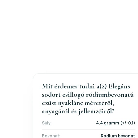
Mit érdemes tudni a(z) Elegáns
sodort csillogó ródiumbevonatú
ezüst nyaklánc méretéről,
anyagáról és jellemzőiről?
Súly:
4.4 gramm (+/-0.1)
Bevonat:
Ródium bevonat