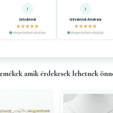
I
I
Istvánné
Istvánné Andrea
Megerősített vásárlás
Megerősített vásárlás
rmékek amik érdekesek lehetnek önn