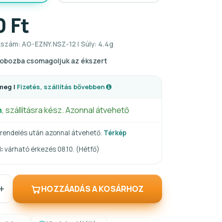
0 Ft
kszám: AG-EZNY.NSZ-12 | Súly: 4.4g
obozba csomagoljuk az ékszert
meg |
Fizetés, szállítás bővebben
n
, szállításra kész. Azonnal átvehető
rendelés után azonnal átvehető.
Térkép
:
várható érkezés 08.10. (Hétfő)
+
HOZZÁADÁS A KOSÁRHOZ