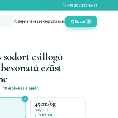
+36 20 / 290-14-21
Bejelentkezés
Regisztráció
Kosár
0
 sodort csillogó
bevonatú ezüst
nc
10 értékelés alapján
3
g
45cm/6g
Súly: 6 g
Raktáron