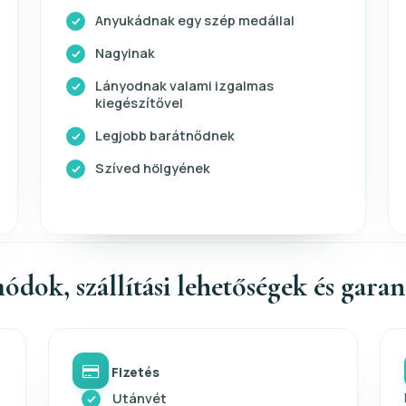
Anyukádnak egy szép medállal
Nagyinak
Lányodnak valami izgalmas
kiegészítővel
Legjobb barátnődnek
Szíved hölgyének
ódok, szállítási lehetőségek és gara
Fizetés
Utánvét