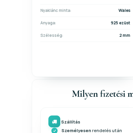
Nyaklánc minta:
Wales
Anyaga:
925 ezüst
Szélesség:
2 mm
Milyen fizetési m
Szállítás
Személyesen
rendelés után