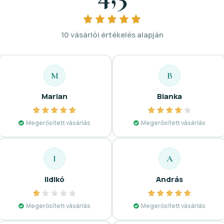
10 vásárlói értékelés alapján
M
B
Marian
Bianka
Megerősített vásárlás
Megerősített vásárlás
I
A
Ildikó
András
Megerősített vásárlás
Megerősített vásárlás