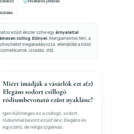
szdoboz
Hivatalos jótállás
aküldés
natos ezüst ékszer színe egy
árnyalattal
fémesen csillog
.
Előnyei:
Allergiamentes fém, a
zíneződést megakadályozza, ellenállóbb a külső
kozmetikumok, izzadás, stb).
Miért imádják a vásárlók ezt a(z)
Elegáns sodort csillogó
ródiumbevonatú ezüst nyaklánc?
Igen különleges ez a csillogó, sodort,
ródiummal bevont ezüst lánc. Elegáns és
egyszerű, de mégis izgalmas.