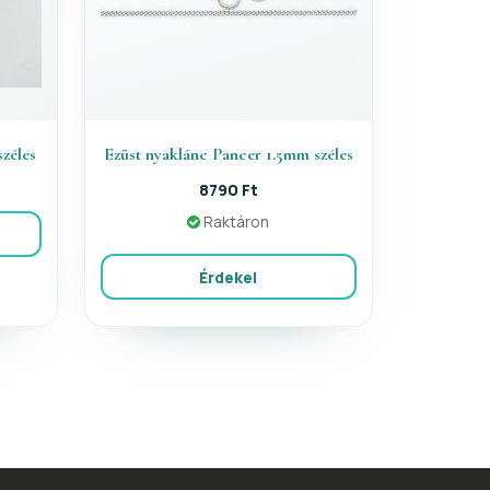
zéles
Ezüst nyaklánc Pancer 1.5mm széles
8790 Ft
Raktáron
Érdekel