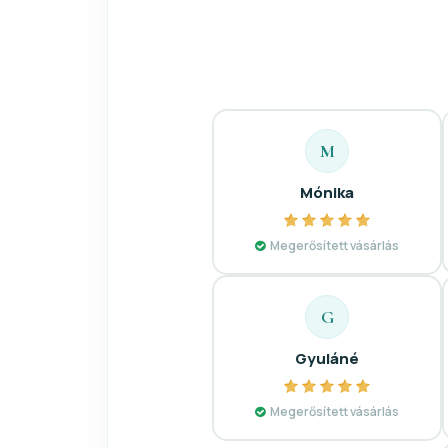
M
Mónika
Megerősített vásárlás
G
Gyuláné
Megerősített vásárlás