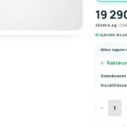
19 29
45cm/4.4g
| Cik
Ajándék díszd
Mikor kapom 
Raktáro
Személyesen
Kiszállítással
−