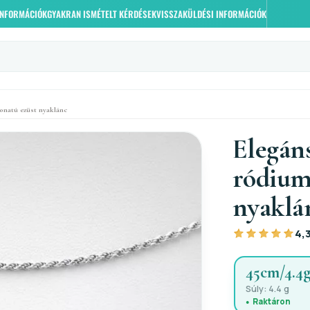
 INFORMÁCIÓK
GYAKRAN ISMÉTELT KÉRDÉSEK
VISSZAKÜLDÉSI INFORMÁCIÓK
onatú ezüst nyaklánc
Elegáns
ródium
nyaklá
4,
45cm/4.4
Súly: 4.4 g
Raktáron