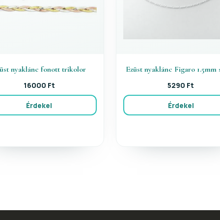
üst nyaklánc fonott trikolor
Ezüst nyaklánc Figaro 1.5mm s
16000 Ft
5290 Ft
Érdekel
Érdekel