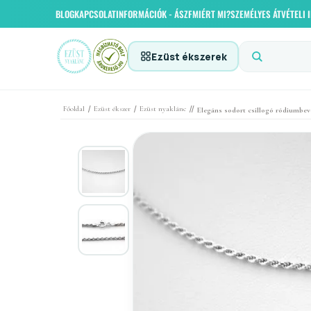
BLOG
KAPCSOLAT
INFORMÁCIÓK - ÁSZF
MIÉRT MI?
SZEMÉLYES ÁTVÉTELI
Ezüst ékszerek
/
/
//
Főoldal
Ezüst ékszer
Ezüst nyaklánc
Elegáns sodort csillogó ródiumbev