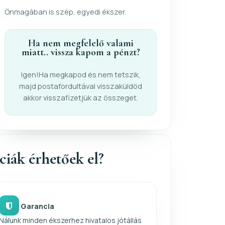
Önmagában is szép, egyedi ékszer.
Ha nem megfelelő valami
miatt.. vissza kapom a pénzt?
Igen!Ha megkapod és nem tetszik,
majd postafordultával visszaküldöd
akkor visszafizetjük az összeget.
nciák érhetőek el?
Garancia
Nálunk minden ékszerhez hivatalos jótállás