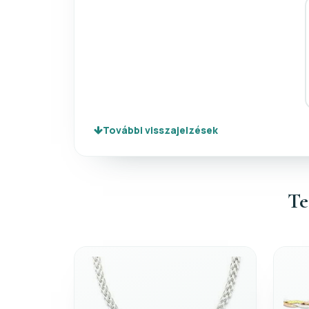
További visszajelzések
Te