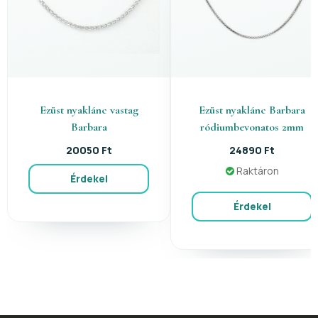
Ezüst nyaklánc vastag
Ezüst nyaklánc Barbara
Barbara
ródiumbevonatos 2mm
20050 Ft
24890 Ft
Raktáron
Érdekel
Érdekel