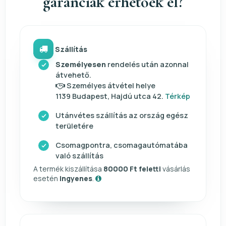
garanciák érhetőek el?
Szállítás
Személyesen
rendelés után azonnal
átvehető.
Személyes átvétel helye
1139 Budapest, Hajdú utca 42.
Térkép
Utánvétes szállítás az ország egész
területére
Csomagpontra, csomagautómatába
való szállítás
A termék kiszállítása
80000 Ft feletti
vásárlás
esetén
ingyenes
.