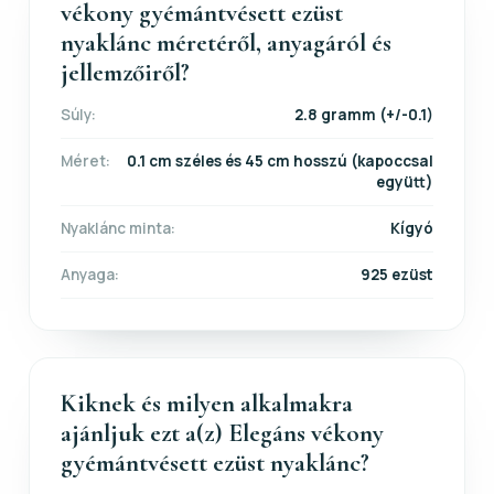
vékony gyémántvésett ezüst
nyaklánc méretéről, anyagáról és
jellemzőiről?
Súly:
2.8 gramm (+/-0.1)
Méret:
0.1 cm széles és 45 cm hosszú (kapoccsal
együtt)
Nyaklánc minta:
Kígyó
Anyaga:
925 ezüst
Kiknek és milyen alkalmakra
ajánljuk ezt a(z) Elegáns vékony
gyémántvésett ezüst nyaklánc?