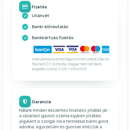
Fizetés
Utánvét
Banki előreutalás
Bankkártyás fizetés
A kényelmes és biztonságos online fizetést a Barion
Payment Zrt. biztosítja. Magyar Nemzeti Bank
engedély száma: H-EN-I-1064/2013
Garancia
Nálunk minden ékszerhez hivatalos jótállás jár -
a vásárlást igazoló számla egyben jótállási
jegyként is szolgál. Ha a termékkel bármi gond
adódna, egyszerűen és gyorsan intézzük a