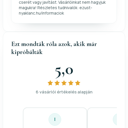
cserét vagy javítást. Vásárlóinkat nem hagyjuk
magukra! Részletes tudnivalók: ezust-
nyaklanc.hu/informaciok
Ezt mondták róla azok, akik már
kipróbálták
5,0
6 vásárlói értékelés alapján
I
K