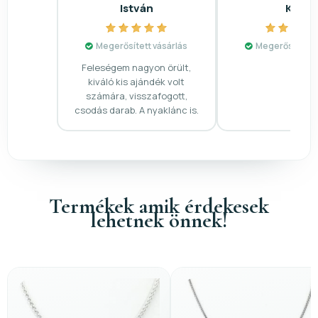
István
Kiss
Megerősített vásárlás
Megerősített v
Feleségem nagyon örült,
kiváló kis ajándék volt
számára, visszafogott,
csodás darab. A nyaklánc is.
Termékek amik érdekesek
lehetnek önnek!