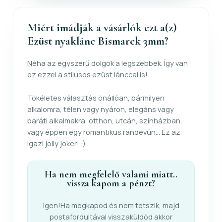
Miért imádják a vásárlók ezt a(z)
Ezüst nyaklánc Bismarck 3mm?
Néha az egyszerű dolgok a legszebbek. Így van
ez ezzel a stílusos ezüst lánccal is!
Tökéletes választás önállóan, bármilyen
alkalomra, télen vagy nyáron, elegáns vagy
baráti alkalmakra, otthon, utcán, színházban,
vagy éppen egy romantikus randevún... Ez az
igazi jolly joker! :)
Ha nem megfelelő valami miatt..
vissza kapom a pénzt?
Igen!Ha megkapod és nem tetszik, majd
postafordultával visszaküldöd akkor