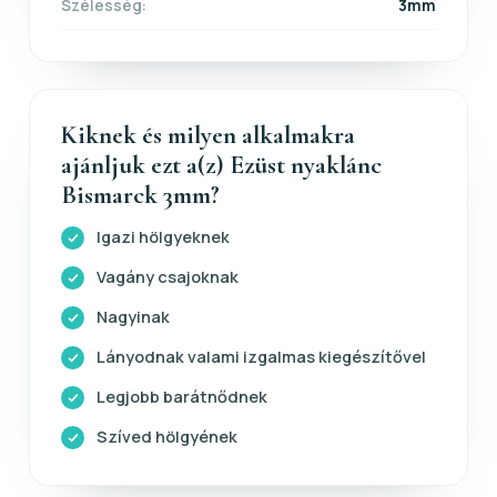
Szélesség:
3mm
Kiknek és milyen alkalmakra
ajánljuk ezt a(z) Ezüst nyaklánc
Bismarck 3mm?
Igazi hölgyeknek
Vagány csajoknak
Nagyinak
Lányodnak valami izgalmas kiegészítővel
Legjobb barátnődnek
Szíved hölgyének