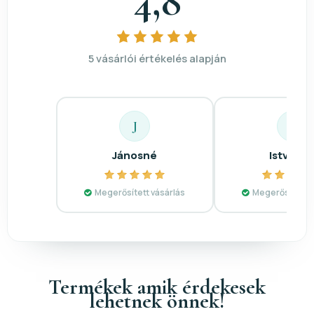
4,8
5 vásárlói értékelés alapján
J
I
Jánosné
Istvánn
Megerősített vásárlás
Megerősített v
Termékek amik érdekesek
lehetnek önnek!