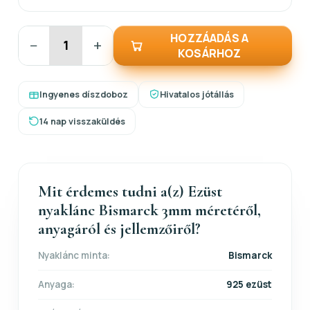
HOZZÁADÁS A
−
+
KOSÁRHOZ
Ingyenes díszdoboz
Hivatalos jótállás
14 nap visszaküldés
Mit érdemes tudni a(z) Ezüst
nyaklánc Bismarck 3mm méretéről,
anyagáról és jellemzőiről?
Nyaklánc minta:
Bismarck
Anyaga:
925 ezüst