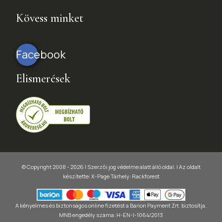
Kövess minket
Facebook
Elismerések
© Copyright 2008 - 2026 | Szerzői jog védelme alatt álló oldal. |
Az oldalt
készítette:
X-Page
Tárhely: Rackforest
A kényelmes és biztonságos online fizetést a Barion Payment Zrt. biztosítja,
MNB engedély száma: H-EN-I-1064/2013