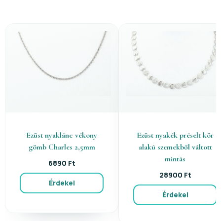
Ezüst nyaklánc vékony
Ezüst nyakék préselt kör
gömb Charles 2,5mm
alakú szemekből váltott
mintás
6890 Ft
28900 Ft
Érdekel
Érdekel