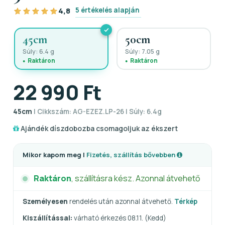
5 értékelés alapján
4,8
45cm
50cm
Súly: 6.4 g
Súly: 7.05 g
Raktáron
Raktáron
22 990 Ft
45cm
| Cikkszám: AG-EZEZ.LP-26 | Súly: 6.4g
Ajándék díszdobozba csomagoljuk az ékszert
Mikor kapom meg |
Fizetés, szállítás bővebben
Raktáron
, szállításra kész. Azonnal átvehető
Személyesen
rendelés után azonnal átvehető.
Térkép
Kiszállítással:
várható érkezés 08.11. (Kedd)