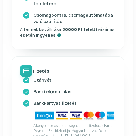
területére
Csomagpontra, csomagautómatába
való szállítás
A termék kiszállítása
80000 Ft feletti
vásárlás
esetén
ingyenes
.
Fizetés
Utánvét
Banki előreutalás
Bankkártyás fizetés
A kényelmes és biztonságos online fizetést a Barion
Payment Zrt. biztosítja. Magyar Nemzeti Bank
engedély száma: H-EN-I-1064/2013