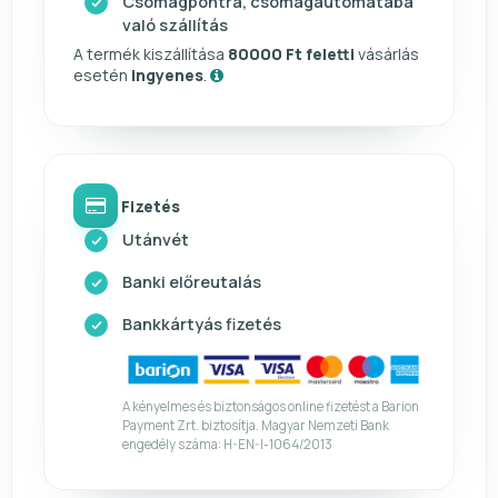
Csomagpontra, csomagautómatába
való szállítás
A termék kiszállítása
80000 Ft feletti
vásárlás
esetén
ingyenes
.
Fizetés
Utánvét
Banki előreutalás
Bankkártyás fizetés
A kényelmes és biztonságos online fizetést a Barion
Payment Zrt. biztosítja. Magyar Nemzeti Bank
engedély száma: H-EN-I-1064/2013