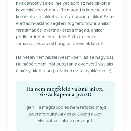
nyakláncot viseled, melyet apró színes cirkónia
kövecskék díszítenek, Te magad is kapcsolatba
kerülhetsz ezekkel az erős, ősi energiákkal. Ez az
életfás nyaklánc segíteni fog feltöltődni, amikor
fáradtnak és levertnek érzed magad, amikor
pedig erdőben jársz, felerősíti a színeket,
formákat, és a szél hangjait a levelek között.
Ha netán nem hiszel ilyesmikben, az se nagy baj.
Ha másért nem, hát pusztán a gyönyörű vizuális
élmény miatt ajánljuk Neked ezt a nyakláncot. :)
Ha nem megfelelő valami miatt..
vissza kapom a pénzt?
Igen!Ha megkapod és nem tetszik, majd
postafordultával visszaküldöd akkor
visszafizetjük az összeget.