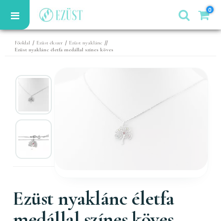
0
/
/
//
Főoldal
Ezüst ékszer
Ezüst nyaklánc
Ezüst nyaklánc életfa medállal színes köves
Ezüst nyaklánc életfa
medállal színes köves