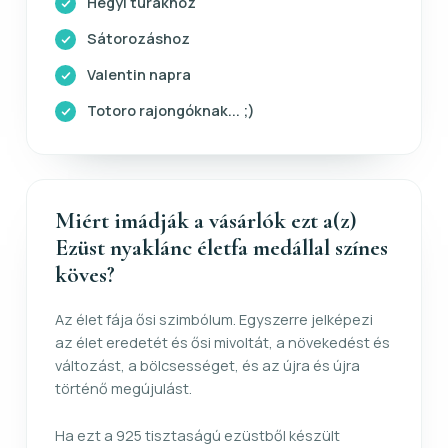
Hegyi túrákhoz
Sátorozáshoz
Valentin napra
Totoro rajongóknak... ;)
Miért imádják a vásárlók ezt a(z)
Ezüst nyaklánc életfa medállal színes
köves?
Az élet fája ősi szimbólum. Egyszerre jelképezi
az élet eredetét és ősi mivoltát, a növekedést és
változást, a bölcsességet, és az újra és újra
történő megújulást.
Ha ezt a 925 tisztaságú ezüstből készült