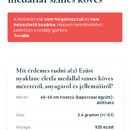
A terméket már
nem forgalmazzuk
és
nem
helyezhető kosárba
. Hasonló termékeinkhez
kattintson a tovább gombra.
Tovább
Mit érdemes tudni a(z) Ezüst
nyaklánc életfa medállal színes köves
méretéről, anyagáról és jellemzőiről?
Méret:
40-45 cm hosszú (kapoccsal együtt);
állítható
Súly:
2.4 gramm (+/-0.1)
Anyaga:
925 ezüst