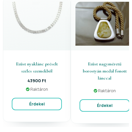
Ezüst nyaklánc préselt
Ezüst nagyméretű
széles szemekből
borostyán medál fonott
lánccal
43900 Ft
Raktáron
Raktáron
Érdekel
Érdekel