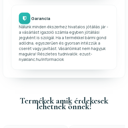
Garancia
Nálunk minden ékszerhez hivatalos jótállás jár -
a vásárlást igazoló számla egyben jótállási
jegyként is szolgál. Ha a termékkel bármi gond
adódna, egyszerűen és gyorsan intézzük a
cserét vagy javítást. Vásárlóinkat nem hagyjuk
magukra! Részletes tudnivalók: ezust-
nyaklanc.hu/informaciok
Termékek amik érdekesek
lehetnek önnek!