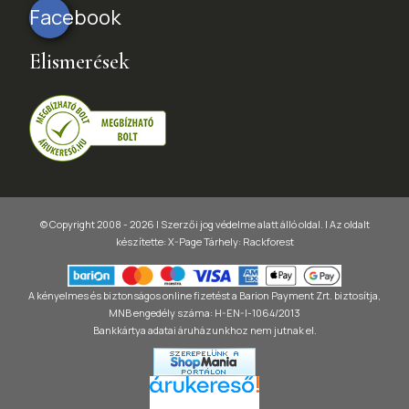
Facebook
Elismerések
© Copyright 2008 - 2026 | Szerzői jog védelme alatt álló oldal. |
Az oldalt
készítette:
X-Page
Tárhely: Rackforest
A kényelmes és biztonságos online fizetést a Barion Payment Zrt. biztosítja,
MNB engedély száma: H-EN-I-1064/2013
Bankkártya adatai áruházunkhoz nem jutnak el.