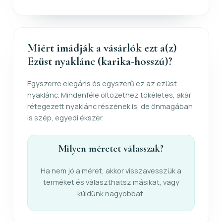
Miért imádják a vásárlók ezt a(z)
Ezüst nyaklánc (karika-hosszú)?
Egyszerre elegáns és egyszerű ez az ezüst
nyaklánc. Mindenféle öltözethez tökéletes, akár
rétegezett nyaklánc részének is, de önmagában
is szép, egyedi ékszer.
Milyen méretet válasszak?
Ha nem jó a méret, akkor visszavesszük a
terméket és választhatsz másikat, vagy
küldünk nagyobbat.