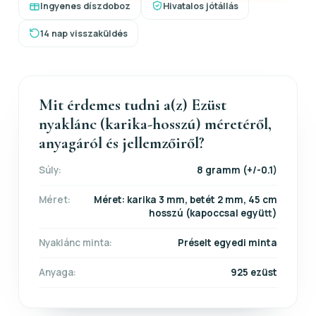
Ingyenes díszdoboz
Hivatalos jótállás
14 nap visszaküldés
Mit érdemes tudni a(z) Ezüst
nyaklánc (karika-hosszú) méretéről,
anyagáról és jellemzőiről?
Súly:
8 gramm (+/-0.1)
Méret:
Méret: karika 3 mm, betét 2 mm, 45 cm
hosszú (kapoccsal együtt)
Nyaklánc minta:
Préselt egyedi minta
Anyaga:
925 ezüst