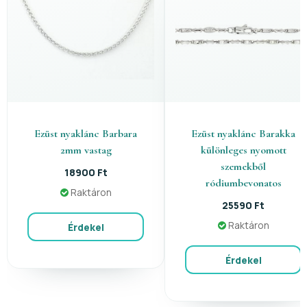
Ezüst nyaklánc Barbara
Ezüst nyaklánc Barakka
2mm vastag
különleges nyomott
szemekből
18900 Ft
ródiumbevonatos
Raktáron
25590 Ft
Raktáron
Érdekel
Érdekel