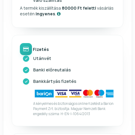
való szállítás
A termék kiszállítása
80000 Ft feletti
vásárlás
esetén
ingyenes
.
Fizetés
Utánvét
Banki előreutalás
Bankkártyás fizetés
A kényelmes és biztonságos online fizetést a Barion
Payment Zrt. biztosítja. Magyar Nemzeti Bank
engedély száma: H-EN-I-1064/2013