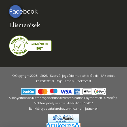
Facebook
Elismerések
© Copyright 2008 - 2026 | Szerzői jog védelme alatt álló oldal. |
Az oldalt
készítette:
X-Page
Tárhely: Rackforest
A kényelmes és biztonságos online fizetést a Barion Payment Zrt. biztosítja,
MNB engedély száma: H-EN-I-1064/2013
Bankkártya adatai áruházunkhoz nem jutnak el.