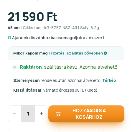
21 590 Ft
45 cm
| Cikkszám: AG-EZEZ.NSZ-43 | Súly: 8.2g
Ajándék díszdobozba csomagoljuk az ékszert
Mikor kapom meg |
Fizetés, szállítás bővebben
Raktáron
, szállításra kész. Azonnal átvehető
Személyesen
rendelés után azonnal átvehető.
Térkép
Kiszállítással:
várható érkezés 08.11. (Kedd)
HOZZÁADÁS A
−
+
KOSÁRHOZ