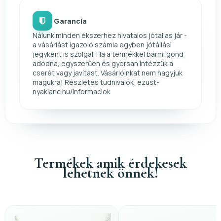
Garancia
Nálunk minden ékszerhez hivatalos jótállás jár -
a vásárlást igazoló számla egyben jótállási
jegyként is szolgál. Ha a termékkel bármi gond
adódna, egyszerűen és gyorsan intézzük a
cserét vagy javítást. Vásárlóinkat nem hagyjuk
magukra! Részletes tudnivalók: ezust-
nyaklanc.hu/informaciok
Termékek amik érdekesek
lehetnek önnek!