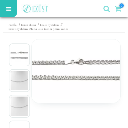
0
/
/
//
Főoldal
Ezüst ékszer
Ezüst nyaklánc
Ezüst nyaklánc Mona Lisa tömör 5mm széles