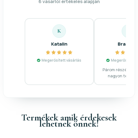
6 vásárlói értékelés alapján
K
B
Katalin
Branisla
Megerősített vásárlás
Megerősített v
Párom részére vás
nagyon tetszett
Termékek amik érdekesek
lehetnek önnek!