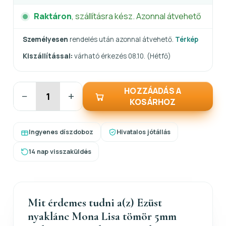
Raktáron
, szállításra kész. Azonnal átvehető
Személyesen
rendelés után azonnal átvehető.
Térkép
Kiszállítással:
várható érkezés 08.10. (Hétfő)
HOZZÁADÁS A
−
+
KOSÁRHOZ
Ingyenes díszdoboz
Hivatalos jótállás
14 nap visszaküldés
Mit érdemes tudni a(z) Ezüst
nyaklánc Mona Lisa tömör 5mm