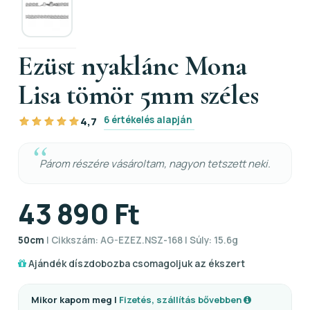
Ezüst nyaklánc Mona
Lisa tömör 5mm széles
6 értékelés alapján
4,7
Párom részére vásároltam, nagyon tetszett neki.
43 890 Ft
50cm
| Cikkszám: AG-EZEZ.NSZ-168 | Súly: 15.6g
Ajándék díszdobozba csomagoljuk az ékszert
Mikor kapom meg |
Fizetés, szállítás bővebben