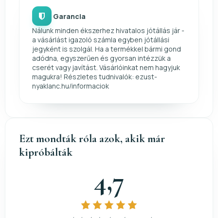
Garancia
Nálunk minden ékszerhez hivatalos jótállás jár -
a vásárlást igazoló számla egyben jótállási
jegyként is szolgál. Ha a termékkel bármi gond
adódna, egyszerűen és gyorsan intézzük a
cserét vagy javítást. Vásárlóinkat nem hagyjuk
magukra! Részletes tudnivalók: ezust-
nyaklanc.hu/informaciok
Ezt mondták róla azok, akik már
kipróbálták
4,7