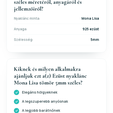
széles méretéről, anyagáról és
jellemzőiről?
Nyaklánc minta:
Mona Lisa
Anyaga:
925 ezüst
Szélesség:
5mm
Kiknek és milyen alkalmakra
ajánljuk ezt a(z) Ezüst nyaklánc
Mona Lisa tömör 5mm széles?
Elegáns hölgyeknek
A legszuperebb anyósnak
A legjobb barátnőnek