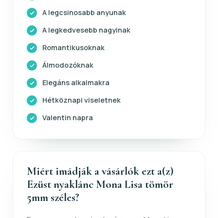
A legcsinosabb anyunak
A legkedvesebb nagyinak
Romantikusoknak
Álmodozóknak
Elegáns alkalmakra
Hétköznapi viseletnek
Valentin napra
Miért imádják a vásárlók ezt a(z)
Ezüst nyaklánc Mona Lisa tömör
5mm széles?