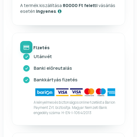
A termék kiszállítása
80000 Ft feletti
vásárlás
esetén
ingyenes
.
Fizetés
Utánvét
Banki előreutalás
Bankkártyás fizetés
A kényelmes és biztonságos online fizetést a Barion
Payment Zrt. biztosítja. Magyar Nemzeti Bank
engedély száma: H-EN-I-1064/2013