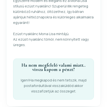
Egyszerre modern és elegáns ez a Mona Lisa
stílusú ezüst nyaklánc! Szuperül illik rengeteg
különböző ruhához, öltözethez, így bátran
ajánljuk hétköznapokra és különleges alkalmakra
egyaránt!
Ezüst nyaklánc Mona Lisa mintájú.
Az ezüst nyaklánc tömör, nem könnyített vagy
üreges.
Ha nem megfelelő valami miatt..
vissza kapom a pénzt?
Igen!Ha megkapod és nem tetszik, majd
postafordultával visszaküldöd akkor
visszafizetjük az összeget.