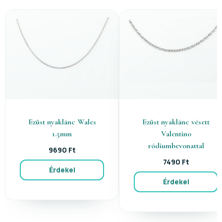
Ezüst nyaklánc Wales
Ezüst nyaklánc vésett
1.5mm
Valentino
ródiumbevonattal
9690 Ft
7490 Ft
Érdekel
Érdekel