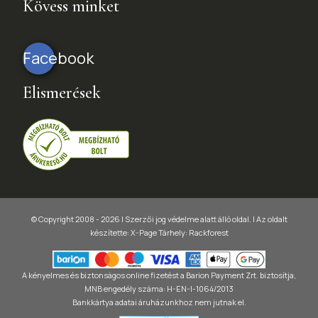
Kövess minket
Facebook
Elismerések
© Copyright 2008 - 2026 | Szerzői jog védelme alatt álló oldal. |
Az oldalt
készítette:
X-Page
Tárhely: Rackforest
A kényelmes és biztonságos online fizetést a Barion Payment Zrt. biztosítja,
MNB engedély száma: H-EN-I-1064/2013
Bankkártya adatai áruházunkhoz nem jutnak el.