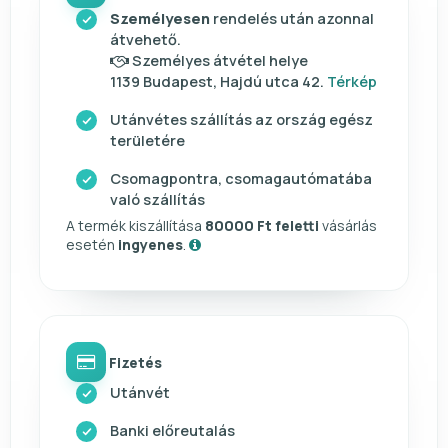
Személyesen
rendelés után azonnal
átvehető.
Személyes átvétel helye
1139 Budapest, Hajdú utca 42.
Térkép
Utánvétes szállítás az ország egész
területére
Csomagpontra, csomagautómatába
való szállítás
A termék kiszállítása
80000 Ft feletti
vásárlás
esetén
ingyenes
.
Fizetés
Utánvét
Banki előreutalás