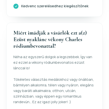
Kedvenc szerelésedhez kiegészítőnek
Miért imádják a vásárlók ezt a(z)
Ezüst nyaklánc vékony Charles
ródiumbevonattal?
Néha az egyszerű dolgok a legszebbek. Így van
ez ezzel a vékony ródiumbevonatos ezüst
lánccal is!
Tökéletes választás medálokhoz vagy önállóan,
bármilyen alkalomra, télen vagy nyáron, elegáns
vagy baráti alkalmakra, otthon, utcán,
színházban, vagy éppen egy romantikus
randevún... Ez az igazi jolly joker! :)