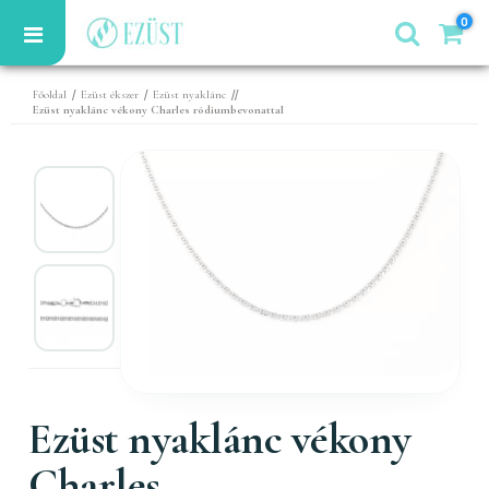
0
/
/
//
Főoldal
Ezüst ékszer
Ezüst nyaklánc
Ezüst nyaklánc vékony Charles ródiumbevonattal
Ezüst nyaklánc vékony
Charles