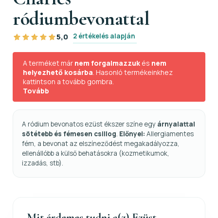
ródiumbevonattal
2 értékelés alapján
5,0
A terméket már
nem forgalmazzuk
és
nem
helyezhető kosárba
. Hasonló termékeinkhez
kattintson a tovább gombra.
Tovább
A ródium bevonatos ezüst ékszer színe egy
árnyalattal
sötétebb és fémesen csillog
.
Előnyei:
Allergiamentes
fém, a bevonat az elszíneződést megakadályozza,
ellenállóbb a külső behatásokra (kozmetikumok,
izzadás, stb).
Mit érdemes tudni a(z) Ezüst