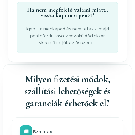
Ha nem megfelelő valami miatt..
vissza kapom a pénzt?
Igen!Ha megkapod és nem tetszik, majd
postafordultával visszaküldöd akkor
visszafizetjük az összeget.
Milyen fizetési módok,
szállítási lehetőségek és
garanciák érhetőek el?
Szállítás