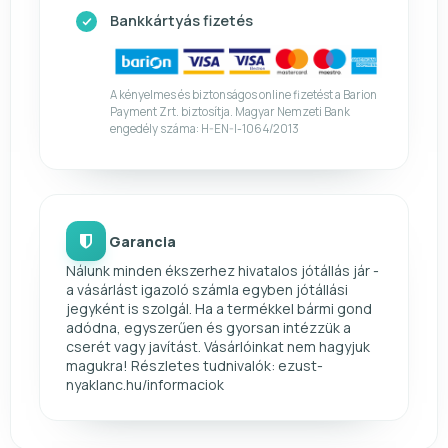
Bankkártyás fizetés
A kényelmes és biztonságos online fizetést a Barion
Payment Zrt. biztosítja. Magyar Nemzeti Bank
engedély száma: H-EN-I-1064/2013
Garancia
Nálunk minden ékszerhez hivatalos jótállás jár -
a vásárlást igazoló számla egyben jótállási
jegyként is szolgál. Ha a termékkel bármi gond
adódna, egyszerűen és gyorsan intézzük a
cserét vagy javítást. Vásárlóinkat nem hagyjuk
magukra! Részletes tudnivalók: ezust-
nyaklanc.hu/informaciok