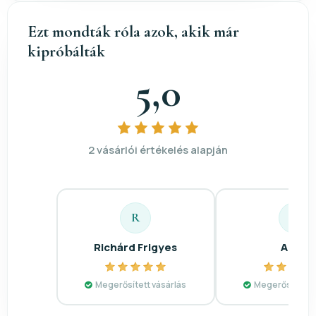
Ezt mondták róla azok, akik már
kipróbálták
5,0
2 vásárlói értékelés alapján
R
A
Richárd Frigyes
Anna
Megerősített vásárlás
Megerősített v