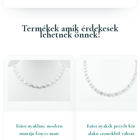
Termékek amik érdekesek
lehetnek önnek!
Ezüst nyaklánc modern
Ezüst nyakék préselt kör
mintájú fényes-matt
alakú szemekből váltott