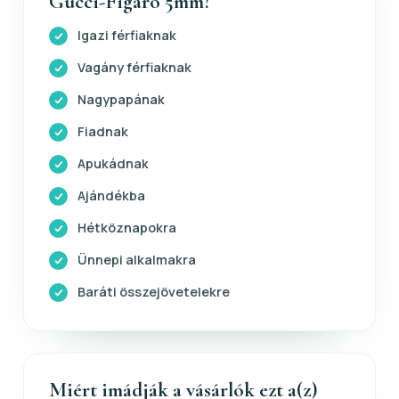
Gucci-Figaro 5mm?
Igazi férfiaknak
Vagány férfiaknak
Nagypapának
Fiadnak
Apukádnak
Ajándékba
Hétköznapokra
Ünnepi alkalmakra
Baráti összejövetelekre
Miért imádják a vásárlók ezt a(z)