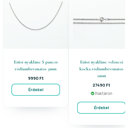
Ezüst nyaklánc S pancer
Ezüst nyaklánc velencei
ródiumbevonatos 3mm
kocka ródiumbevonatos
2mm
9990 Ft
27490 Ft
Érdekel
Raktáron
Érdekel