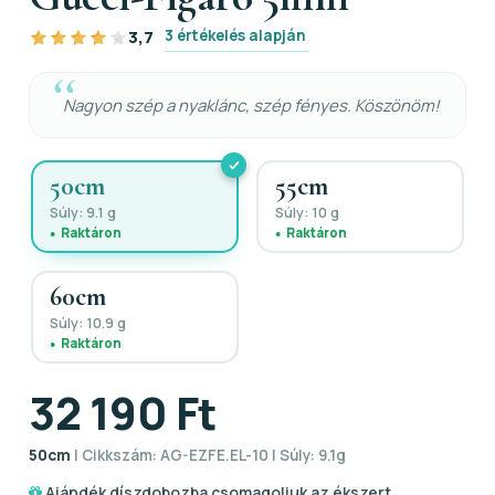
3 értékelés alapján
3,7
Nagyon szép a nyaklánc, szép fényes. Köszönöm!
50cm
55cm
Súly: 9.1 g
Súly: 10 g
Raktáron
Raktáron
60cm
Súly: 10.9 g
Raktáron
32 190 Ft
50cm
| Cikkszám: AG-EZFE.EL-10 | Súly: 9.1g
Ajándék díszdobozba csomagoljuk az ékszert