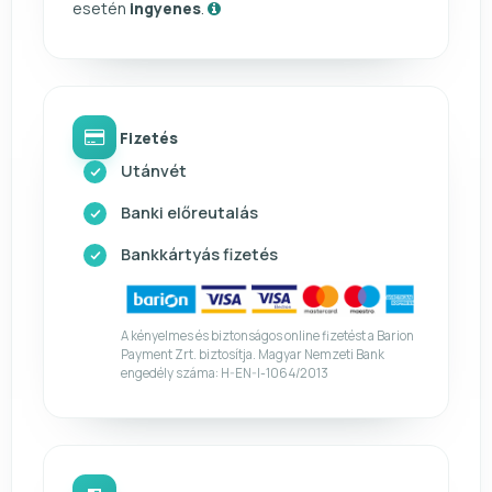
esetén
ingyenes
.
Fizetés
Utánvét
Banki előreutalás
Bankkártyás fizetés
A kényelmes és biztonságos online fizetést a Barion
Payment Zrt. biztosítja. Magyar Nemzeti Bank
engedély száma: H-EN-I-1064/2013