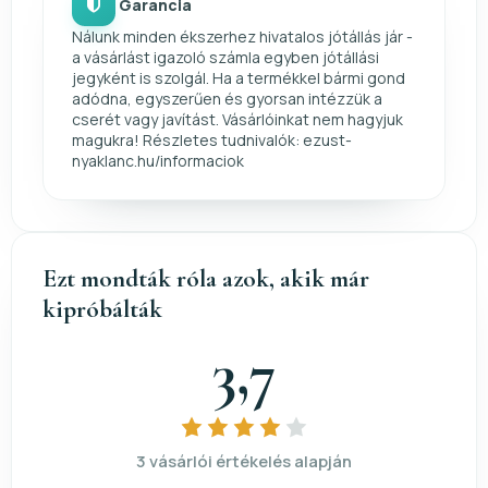
Garancia
Nálunk minden ékszerhez hivatalos jótállás jár -
a vásárlást igazoló számla egyben jótállási
jegyként is szolgál. Ha a termékkel bármi gond
adódna, egyszerűen és gyorsan intézzük a
cserét vagy javítást. Vásárlóinkat nem hagyjuk
magukra! Részletes tudnivalók: ezust-
nyaklanc.hu/informaciok
Ezt mondták róla azok, akik már
kipróbálták
3,7
3 vásárlói értékelés alapján