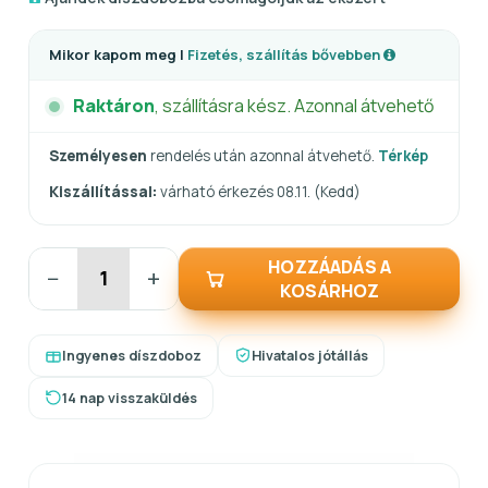
Mikor kapom meg |
Fizetés, szállítás bővebben
Raktáron
, szállításra kész. Azonnal átvehető
Személyesen
rendelés után azonnal átvehető.
Térkép
Kiszállítással:
várható érkezés 08.11. (Kedd)
HOZZÁADÁS A
−
+
KOSÁRHOZ
Ingyenes díszdoboz
Hivatalos jótállás
14 nap visszaküldés