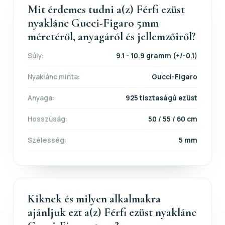
Mit érdemes tudni a(z) Férfi ezüst
nyaklánc Gucci-Figaro 5mm
méretéről, anyagáról és jellemzőiről?
Súly:
9.1 - 10.9 gramm (+/-0.1)
Nyaklánc minta:
Gucci-Figaro
Anyaga:
925 tisztaságú ezüst
Hosszúság:
50 / 55 / 60 cm
Szélesség:
5 mm
Kiknek és milyen alkalmakra
ajánljuk ezt a(z) Férfi ezüst nyaklánc