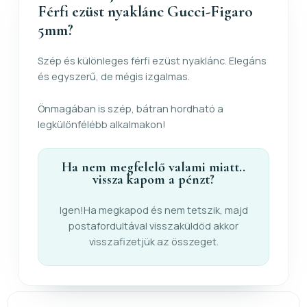
Férfi ezüst nyaklánc Gucci-Figaro
5mm?
Szép és különleges férfi ezüst nyaklánc. Elegáns
és egyszerű, de mégis izgalmas.
Önmagában is szép, bátran hordható a
legkülönfélébb alkalmakon!
Ha nem megfelelő valami miatt..
vissza kapom a pénzt?
Igen!Ha megkapod és nem tetszik, majd
postafordultával visszaküldöd akkor
visszafizetjük az összeget.