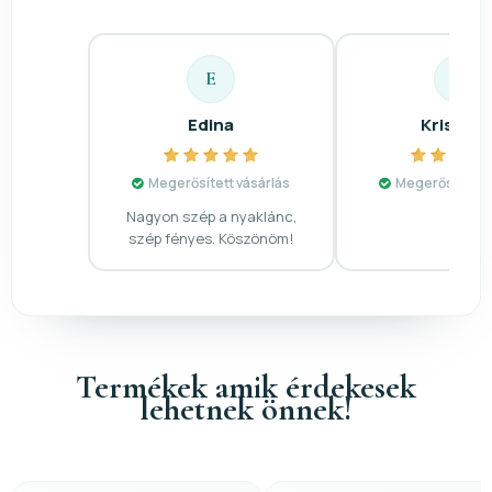
E
K
Edina
Krisztin
Megerősített vásárlás
Megerősített v
Nagyon szép a nyaklánc,
szép fényes. Köszönöm!
Termékek amik érdekesek
lehetnek önnek!