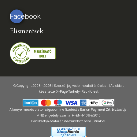
Facebook
Elismerések
© Copyright 2008 - 2026 | Szerzői jog védelme alatt álló oldal. |
Az oldalt
készítette:
X-Page
Tárhely: Rackforest
A kényelmes és biztonságos online fizetést a Barion Payment Zrt. biztosítja,
MNB engedély száma: H-EN-I-1064/2013
Bankkártya adatai áruházunkhoz nem jutnak el.