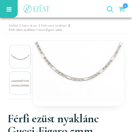
0
/
/
//
Főoldal
Ezüst ékszer
Férfi ezüst nyaklánc
Férfi ezüst nyaklánc Gucci-Figaro 5mm
Férfi ezüst nyaklánc
Gucci-Figaro 5mm