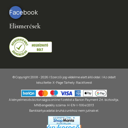
Facebook
Elismerések
© Copyright 2008 - 2026 | Szerzői jog védelme alatt álló oldal. |
Az oldalt
készítette:
X-Page
Tárhely: Rackforest
A kényelmes és biztonságos online fizetést a Barion Payment Zrt. biztosítja,
MNB engedély száma: H-EN-I-1064/2013
Bankkártya adatai áruházunkhoz nem jutnak el.