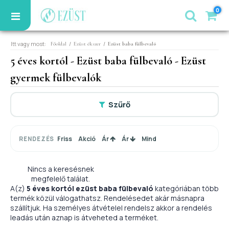
0
Itt vagy most:
/
/
Főoldal
Ezüst ékszer
Ezüst baba fülbevaló
5 éves kortól - Ezüst baba fülbevaló - Ezüst
gyermek fülbevalók
Szűrő
Friss
Akció
Ár
Ár
Mind
RENDEZÉS
Nincs a keresésnek
megfelelő találat.
A(z)
5 éves kortól ezüst baba fülbevaló
kategóriában több
termék közül válogathatsz. Rendelésedet akár másnapra
szállítjuk. Ha személyes átvételel rendelsz akkor a rendelés
leadás után aznap is átveheted a terméket.