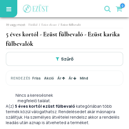
0
Itt vagy most:
/
/
Főoldal
Ezüst ékszer
Ezüst fülbevaló
5 éves kortól - Ezüst fülbevaló - Ezüst karika
fülbevalók
Szűrő
Friss
Akció
Ár
Ár
Mind
RENDEZÉS
Nincs a keresésnek
megfelelő találat.
A(z)
5 éves kortól ezüst fülbevaló
kategóriában több
termék közül válogathatsz. Rendelésedet akár másnapra
szállítjuk. Ha személyes átvételel rendelsz akkor a rendelés
leadás után aznap is átveheted a terméket.