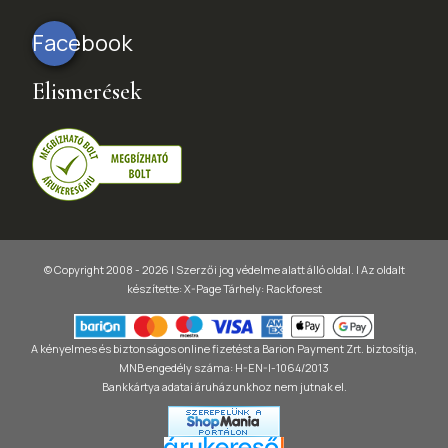
Facebook
Elismerések
© Copyright 2008 - 2026 | Szerzői jog védelme alatt álló oldal. |
Az oldalt
készítette:
X-Page
Tárhely: Rackforest
A kényelmes és biztonságos online fizetést a Barion Payment Zrt. biztosítja,
MNB engedély száma: H-EN-I-1064/2013
Bankkártya adatai áruházunkhoz nem jutnak el.