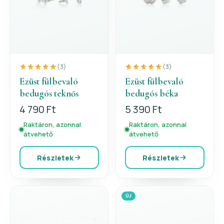
(3)
(3)
Ezüst fülbevaló
Ezüst fülbevaló
bedugós teknős
bedugós béka
4 790 Ft
5 390 Ft
Raktáron, azonnal
Raktáron, azonnal
átvehető
átvehető
Részletek
Részletek
ÚJ