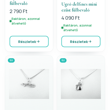
fülbevaló
Ugró delfines mini
ezüst fülbevaló
2 790 Ft
4 090 Ft
Raktáron, azonnal
átvehető
Raktáron, azonnal
átvehető
Részletek
Részletek
ÚJ
ÚJ