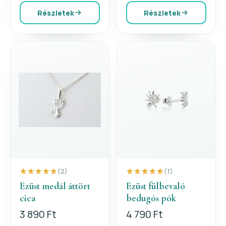
Részletek
Részletek
(2)
(1)
Ezüst medál áttört
Ezüst fülbevaló
cica
bedugós pók
3 890 Ft
4 790 Ft