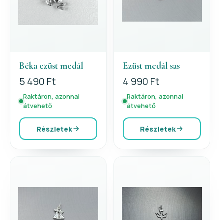
Béka ezüst medál
Ezüst medál sas
5 490 Ft
4 990 Ft
Raktáron, azonnal
Raktáron, azonnal
átvehető
átvehető
Részletek
Részletek