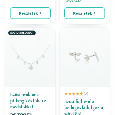
átvehető
Részletek
Részletek
RÓDIUM BEVONAT
Ezüst nyaklánc
(2)
pillangó és lóhere
Ezüst fülbevaló
medálokkal
bedugós kidolgozott
szitakötő
26 390 Ft