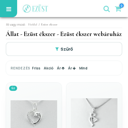
0
Itt vagy most:
/
Főoldal
Ezüst ékszer
Állat - Ezüst ékszer - Ezüst ékszer webáruház
Szűrő
Friss
Akció
Ár
Ár
Mind
RENDEZÉS
ÚJ