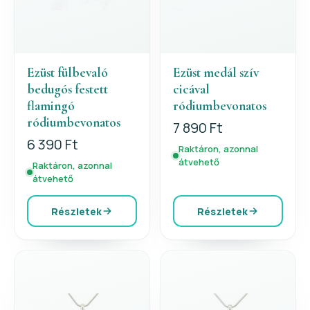
Ezüst fülbevaló
Ezüst medál szív
bedugós festett
cicával
flamingó
ródiumbevonatos
ródiumbevonatos
7 890 Ft
6 390 Ft
Raktáron, azonnal
átvehető
Raktáron, azonnal
átvehető
Részletek
Részletek