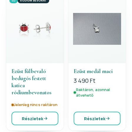
ÚJ
RÓDIUM BEVONAT
Ezüst fülbevaló
Ezüst medál maci
bedugós festett
3 490 Ft
katica
Raktáron, azonnal
ródiumbevonatos
átvehető
Jelenleg nincs raktáron
Részletek
Részletek