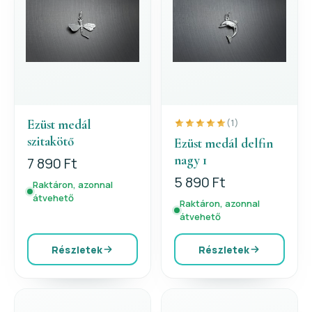
Ezüst medál
(1)
szitakötő
Ezüst medál delfin
nagy 1
7 890 Ft
5 890 Ft
Raktáron, azonnal
átvehető
Raktáron, azonnal
átvehető
Részletek
Részletek