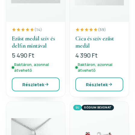
(14)
(59)
Ezüst medál szív és
Cica és szív ezüst
delfin mintával
medál
5 490 Ft
4 390 Ft
Raktáron, azonnal
Raktáron, azonnal
átvehető
átvehető
Részletek
Részletek
ÚJ
RÓDIUM BEVONAT