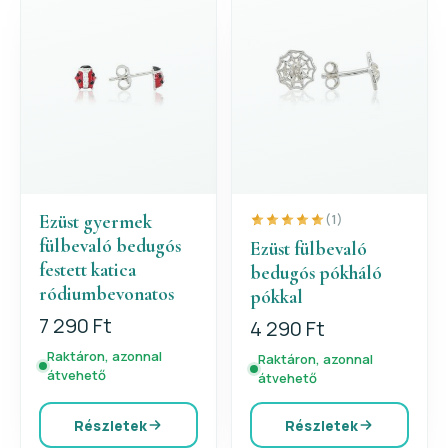
Ezüst gyermek
(1)
fülbevaló bedugós
Ezüst fülbevaló
festett katica
bedugós pókháló
ródiumbevonatos
pókkal
7 290 Ft
4 290 Ft
Raktáron, azonnal
Raktáron, azonnal
átvehető
átvehető
Részletek
Részletek