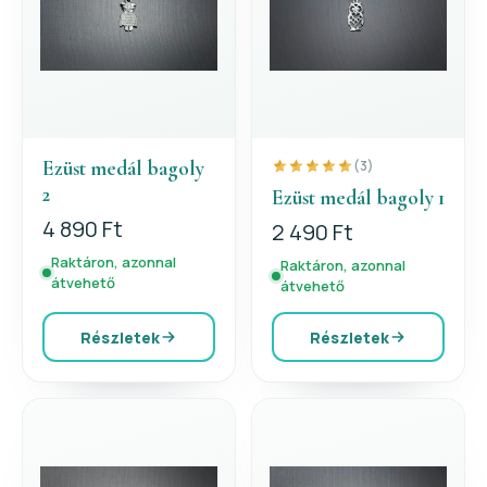
Ezüst medál bagoly
(3)
2
Ezüst medál bagoly 1
4 890 Ft
2 490 Ft
Raktáron, azonnal
Raktáron, azonnal
átvehető
átvehető
Részletek
Részletek