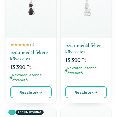
Ezüst medál fehér
(1)
köves cica
Ezüst medál fekete
köves cica
13 390 Ft
13 390 Ft
Raktáron, azonnal
átvehető
Raktáron, azonnal
átvehető
Részletek
Részletek
ÚJ
RÓDIUM BEVONAT