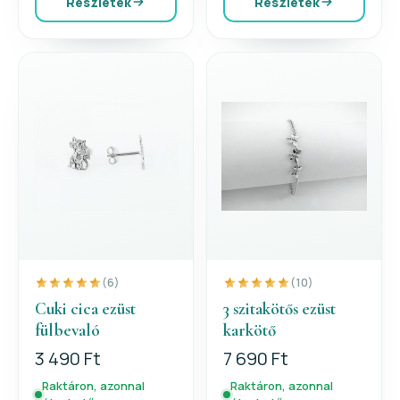
Részletek
Részletek
(6)
(10)
Cuki cica ezüst
3 szitakötős ezüst
fülbevaló
karkötő
3 490 Ft
7 690 Ft
Raktáron, azonnal
Raktáron, azonnal