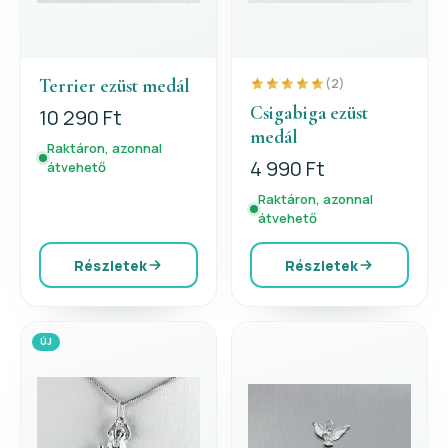
Terrier ezüst medál
(2)
Csigabiga ezüst
10 290 Ft
medál
Raktáron, azonnal
4 990 Ft
átvehető
Raktáron, azonnal
átvehető
Részletek
Részletek
ÚJ