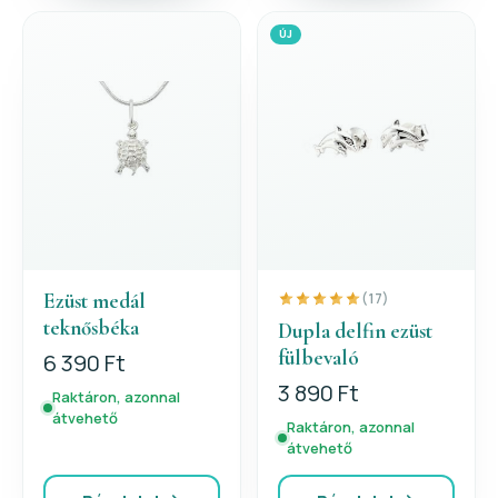
ÚJ
Ezüst medál
(17)
teknősbéka
Dupla delfin ezüst
fülbevaló
6 390 Ft
3 890 Ft
Raktáron, azonnal
átvehető
Raktáron, azonnal
átvehető