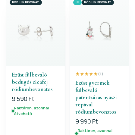
RÓDIUM BEVONAT
ÚJ
RÓDIUM BEVONAT
Ezüst fülbevaló
(1)
bedugós cicafej
Ezüst gyermek
ródiumbevonatos
fülbevaló
patentzáras nyuszi
9 590 Ft
répával
Raktáron, azonnal
ródiumbevonatos
átvehető
9 990 Ft
Raktáron, azonnal