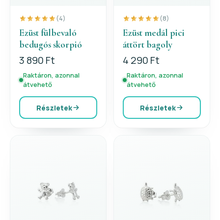
(4)
(8)
Ezüst fülbevaló
Ezüst medál pici
bedugós skorpió
áttört bagoly
3 890 Ft
4 290 Ft
Raktáron, azonnal
Raktáron, azonnal
átvehető
átvehető
Részletek
Részletek