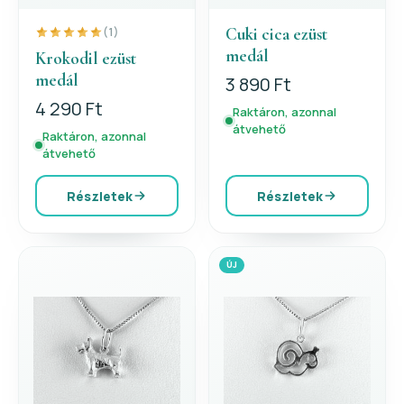
Cuki cica ezüst
(1)
medál
Krokodil ezüst
medál
3 890 Ft
4 290 Ft
Raktáron, azonnal
átvehető
Raktáron, azonnal
átvehető
Részletek
Részletek
ÚJ