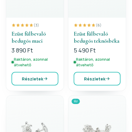
(3)
(6)
Ezüst fülbevaló
Ezüst fülbevaló
bedugós maci
bedugós teknősbéka
3 890 Ft
5 490 Ft
Raktáron, azonnal
Raktáron, azonnal
átvehető
átvehető
Részletek
Részletek
ÚJ