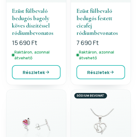
Ezüst fülbevaló
Ezüst fülbevaló
bedugós bagoly
bedugós festett
köves díszítéssel
cicafej
ródiumbevonatos
ródiumbevonatos
15 690 Ft
7 690 Ft
Raktáron, azonnal
Raktáron, azonnal
átvehető
átvehető
Részletek
Részletek
RÓDIUM BEVONAT