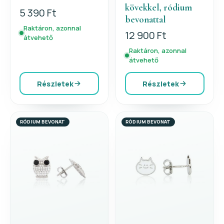
kövekkel, ródium
5 390 Ft
bevonattal
Raktáron, azonnal
12 900 Ft
átvehető
Raktáron, azonnal
átvehető
Részletek
Részletek
RÓDIUM BEVONAT
RÓDIUM BEVONAT