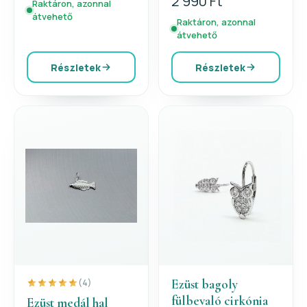
2 990 Ft
Raktáron, azonnal
átvehető
Raktáron, azonnal
átvehető
Részletek
Részletek
Ezüst bagoly
(4)
fülbevaló cirkónia
Ezüst medál hal