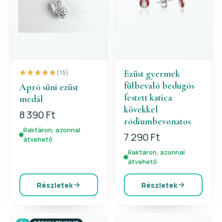
Ezüst gyermek
(15)
fülbevaló bedugós
Apró süni ezüst
festett katica
medál
kövekkel
8 390 Ft
ródiumbevonatos
Raktáron, azonnal
7 290 Ft
átvehető
Raktáron, azonnal
átvehető
Részletek
Részletek