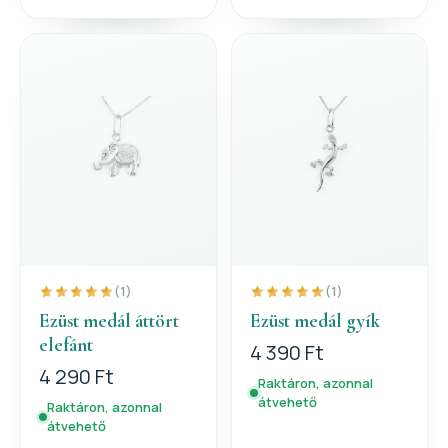
(1)
(1)
Ezüst medál áttört
Ezüst medál gyík
elefánt
4 390 Ft
4 290 Ft
Raktáron, azonnal
átvehető
Raktáron, azonnal
átvehető