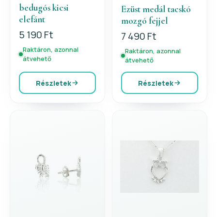
bedugós kicsi
Ezüst medál tacskó
elefánt
mozgó fejjel
5 190 Ft
7 490 Ft
Raktáron, azonnal
Raktáron, azonnal
átvehető
átvehető
Részletek
Részletek