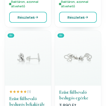
Raktáron, azonnal
Raktáron, azonnal
átvehető
átvehető
Részletek
Részletek
ÚJ
ÚJ
Ezüst fülbevaló
(1)
bedugós egérke
Ezüst fülbevaló
bedugós békakirály
3 890 Ft