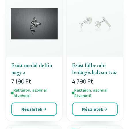
Ezüst medál delfin
Ezüst fülbevaló
nagy 2
bedugós halcsontváz
7 190 Ft
4 790 Ft
Raktáron, azonnal
Raktáron, azonnal
átvehető
átvehető
Részletek
Részletek