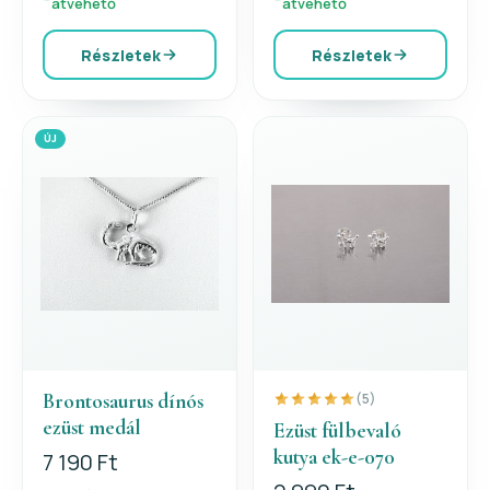
átvehető
átvehető
Részletek
Részletek
ÚJ
Brontosaurus dínós
(5)
ezüst medál
Ezüst fülbevaló
kutya ek-e-070
7 190 Ft