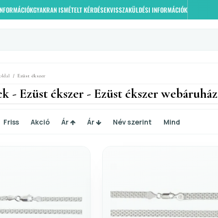
 INFORMÁCIÓK
GYAKRAN ISMÉTELT KÉRDÉSEK
VISSZAKÜLDÉSI INFORMÁCIÓK
/
oldal
Ezüst ékszer
k - Ezüst ékszer - Ezüst ékszer webáruház
Friss
Akció
Ár
Ár
Név szerint
Mind