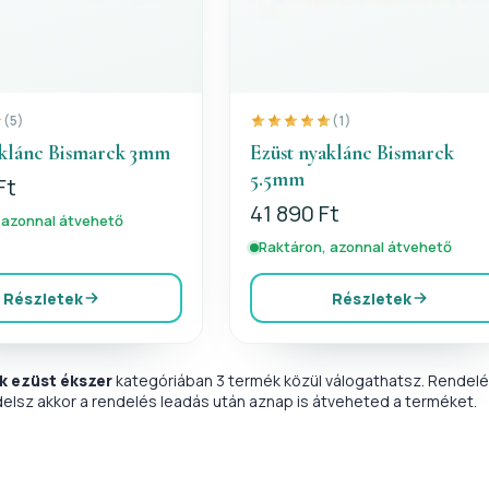
(5)
(1)
aklánc Bismarck 3mm
Ezüst nyaklánc Bismarck
5.5mm
Ft
41 890 Ft
 azonnal átvehető
Raktáron, azonnal átvehető
Részletek
Részletek
k ezüst ékszer
kategóriában 3 termék közül válogathatsz. Rendelé
delsz akkor a rendelés leadás után aznap is átveheted a terméket.