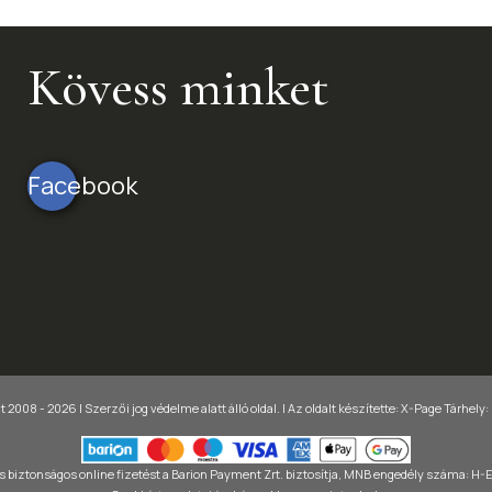
Kövess minket
Facebook
 2008 - 2026 | Szerzői jog védelme alatt álló oldal. |
Az oldalt készítette:
X-Page
Tárhely:
 biztonságos online fizetést a Barion Payment Zrt. biztosítja, MNB engedély száma: H