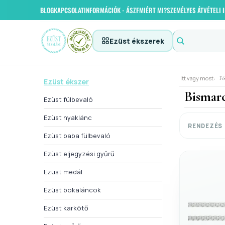
BLOG
KAPCSOLAT
INFORMÁCIÓK - ÁSZF
MIÉRT MI?
SZEMÉLYES ÁTVÉTELI
Ezüst ékszerek
Itt vagy most:
Fő
Ezüst ékszer
Bismarc
Ezüst fülbevaló
Ezüst nyaklánc
RENDEZÉS
Ezüst baba fülbevaló
Ezüst eljegyzési gyűrű
Ezüst medál
Ezüst bokaláncok
Ezüst karkötő