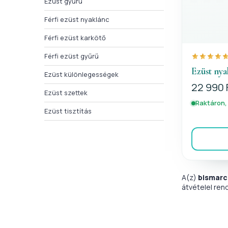
Ezüst gyűrű
Férfi ezüst nyaklánc
Férfi ezüst karkötő
Férfi ezüst gyűrű
Ezüst ny
Ezüst különlegességek
22 990 
Ezüst szettek
Raktáron,
Ezüst tisztítás
A(z)
bismarc
átvételel ren