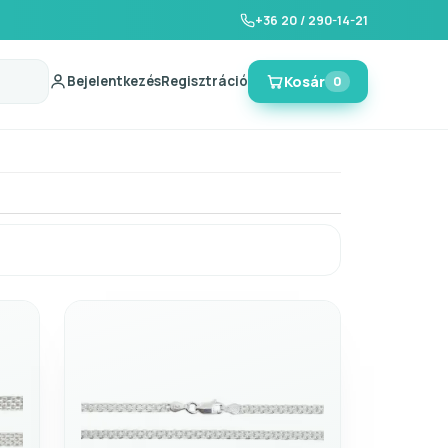
+36 20 / 290-14-21
Bejelentkezés
Regisztráció
Kosár
0