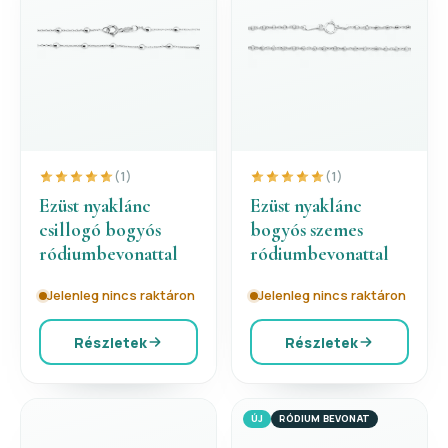
(1)
(1)
Ezüst nyaklánc
Ezüst nyaklánc
csillogó bogyós
bogyós szemes
ródiumbevonattal
ródiumbevonattal
Jelenleg nincs raktáron
Jelenleg nincs raktáron
Részletek
Részletek
ÚJ
RÓDIUM BEVONAT