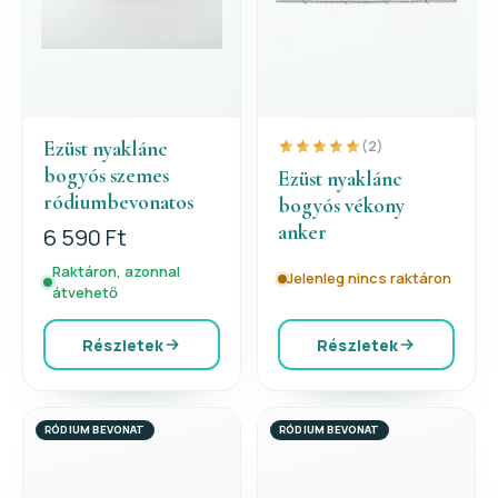
Ezüst nyaklánc
(2)
bogyós szemes
Ezüst nyaklánc
ródiumbevonatos
bogyós vékony
anker
6 590 Ft
Raktáron, azonnal
Jelenleg nincs raktáron
átvehető
Részletek
Részletek
RÓDIUM BEVONAT
RÓDIUM BEVONAT