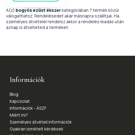
A(z)
bogyós ezüst ékszer
kategóriában 7 termék közül
válogathatsz. Rendelésedet akár másnapra szállítjuk. Ha
személyes átvételel rendelsz akkor a rendelés leadás után
aznap is átveheted a terméket.
Információk
Blog
Kapcsolat
Információk - ÁSZF
Miért mi?
Személyes átvételi információk
Gyakran ismételt kérdések