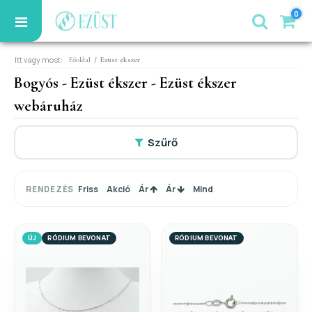
0
Itt vagy most:
/
Főoldal
Ezüst ékszer
Bogyós - Ezüst ékszer - Ezüst ékszer
webáruház
Szűrő
Friss
Akció
Ár
Ár
Mind
RENDEZÉS
ÚJ
RÓDIUM BEVONAT
RÓDIUM BEVONAT