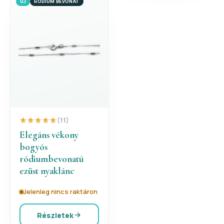
ÚJ
RÓDIUM BEVONAT
(11)
Elegáns vékony
bogyós
ródiumbevonatú
ezüst nyaklánc
Jelenleg nincs raktáron
Részletek