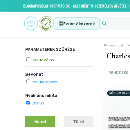
BLOG
KAPCSOLAT
INFORMÁCIÓK - ÁSZF
MIÉRT MI?
SZEMÉLYES ÁTVÉTELI
Ezüst ékszerek
Itt vagy most:
Fő
PARAMÉTEREK SZŰRÉSE
Charles
Csak raktáron
RENDEZÉS
Bevonat
Ródium bevonat
RÓDIUM BEV
Nyaklánc minta
Charles
Mehet
Töröl