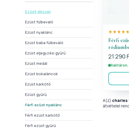
Ezüst ékszer
Ezüst fülbevaló
Ezüst nyaklánc
Férfi ezü
Ezüst baba fülbevaló
ródiumbe
Ezüst eljegyzési gyűrű
21 290 
Ezüst medál
Raktáron,
Ezüst bokaláncok
Ezüst karkötő
Ezüst gyűrű
A(z)
charles 
Férfi ezüst nyaklánc
átvételel ren
Férfi ezüst karkötő
Férfi ezüst gyűrű