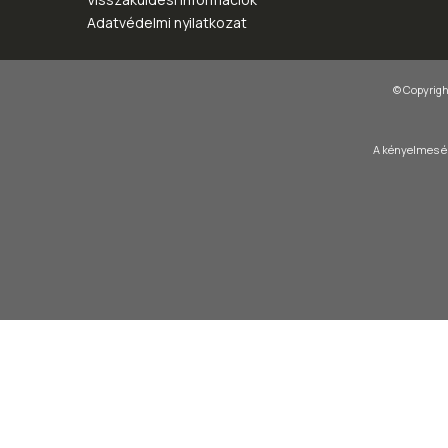
Adatvédelmi nyilatkozat
© Copyright
A kényelmes és