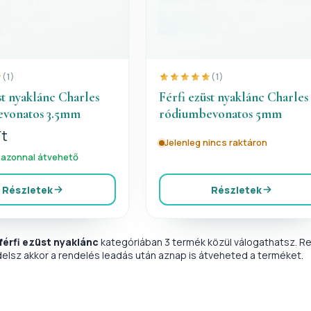
(1)
(1)
st nyaklánc Charles
Férfi ezüst nyaklánc Charles
vonatos 3.5mm
ródiumbevonatos 5mm
Ft
Jelenleg nincs raktáron
 azonnal átvehető
Részletek
Részletek
férfi ezüst nyaklánc
kategóriában 3 termék közül válogathatsz. Re
delsz akkor a rendelés leadás után aznap is átveheted a terméket.