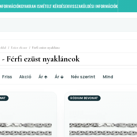
 INFORMÁCIÓK
GYAKRAN ISMÉTELT KÉRDÉSEK
VISSZAKÜLDÉSI INFORMÁCIÓK
/
/
oldal
Ezüst ékszer
Férfi ezüst nyaklánc
 - Férfi ezüst nyakláncok
Friss
Akció
Ár
Ár
Név szerint
Mind
ONAT
RÓDIUM BEVONAT