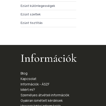
Ezüst különlegességek
Ezüst szettek
Ezüst tisztítás
Információk
Blog
Kapcsolat
Információk - ÁSZF
Miért mi?
Személyes átvételi információk
Gyakran ismételt kérdések
Visszaküldési információk