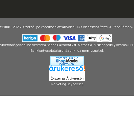
 2008 - 2026 | Szerzői jog védelme alatt álló oldal. |
Az oldalt készítette:
X-Page
Tárhely:
 biztonságos online fizetést a Barion Payment Zrt. biztosítja, MNB engedély száma: H
Bankkártya adatai áruházunkhoz nem jutnak el.
Ékszer az Árukeresőn
Marketing ügynökség