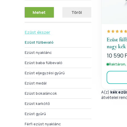
Mehet
Töröl
Ezüst ékszer
Ezüst fül
Ezüst fülbevaló
nagy kék
Ezüst nyaklánc
10 590 
Ezüst baba fülbevaló
Raktáron,
Ezüst eljegyzési gyűrű
Ezüst medál
A(z)
kék ezü
Ezüst bokaláncok
átvételel ren
Ezüst karkötő
Ezüst gyűrű
Férfi ezüst nyaklánc