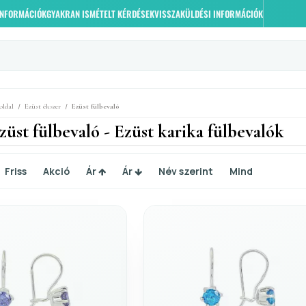
 INFORMÁCIÓK
GYAKRAN ISMÉTELT KÉRDÉSEK
VISSZAKÜLDÉSI INFORMÁCIÓK
/
/
oldal
Ezüst ékszer
Ezüst fülbevaló
züst fülbevaló - Ezüst karika fülbevalók
Friss
Akció
Ár
Ár
Név szerint
Mind