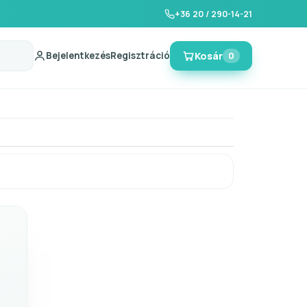
+36 20 / 290-14-21
Bejelentkezés
Regisztráció
Kosár
0