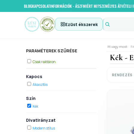
BLOG
KAPCSOLAT
INFORMÁCIÓK - ÁSZF
MIÉRT MI?
SZEMÉLYES ÁTVÉTELI
Ezüst ékszerek
Itt vagy most:
Fő
PARAMÉTEREK SZŰRÉSE
Kék - E
Csak raktáron
RENDEZÉS
Kapocs
Akasztós
Szín
Kék
Divatirányzat
Modern stílus