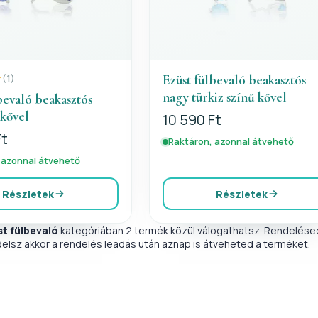
Ezüst fülbevaló beakasztós
(1)
nagy türkiz színű kővel
bevaló beakasztós
 kővel
10 590 Ft
Ft
Raktáron, azonnal átvehető
 azonnal átvehető
Részletek
Részletek
st fülbevaló
kategóriában 2 termék közül válogathatsz. Rendelésed
delsz akkor a rendelés leadás után aznap is átveheted a terméket.