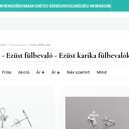
 INFORMÁCIÓK
GYAKRAN ISMÉTELT KÉRDÉSEK
VISSZAKÜLDÉSI INFORMÁCIÓK
/
/
oldal
Ezüst ékszer
Ezüst fülbevaló
 - Ezüst fülbevaló - Ezüst karika fülbevaló
Friss
Akció
Ár
Ár
Név szerint
Mind