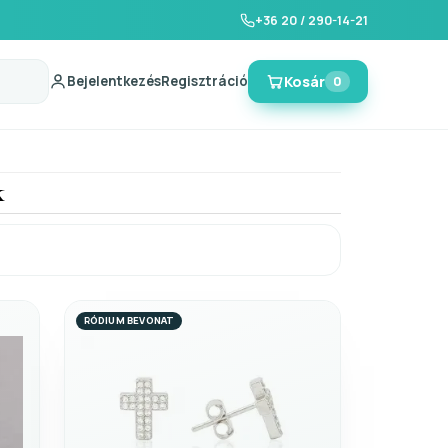
+36 20 / 290-14-21
Bejelentkezés
Regisztráció
Kosár
0
k
RÓDIUM BEVONAT