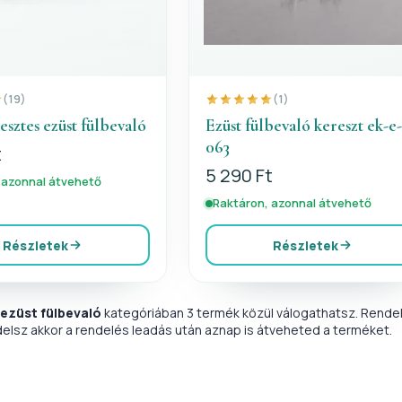
(19)
(1)
sztes ezüst fülbevaló
Ezüst fülbevaló kereszt ek-e
063
t
5 290 Ft
 azonnal átvehető
Raktáron, azonnal átvehető
Részletek
Részletek
 ezüst fülbevaló
kategóriában 3 termék közül válogathatsz. Rendel
delsz akkor a rendelés leadás után aznap is átveheted a terméket.