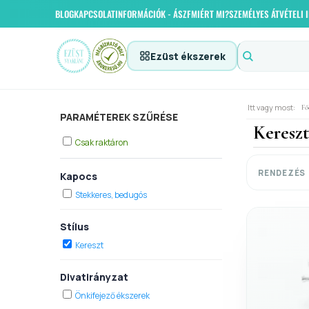
BLOG
KAPCSOLAT
INFORMÁCIÓK - ÁSZF
MIÉRT MI?
SZEMÉLYES ÁTVÉTELI
Ezüst ékszerek
Itt vagy most:
Fő
PARAMÉTEREK SZŰRÉSE
Kereszt
Csak raktáron
RENDEZÉS
Kapocs
Stekkeres, bedugós
Stílus
Kereszt
Divatirányzat
Önkifejező ékszerek