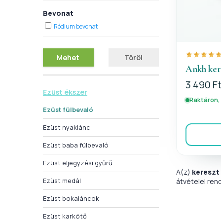
Bevonat
Ródium bevonat
Mehet
Töröl
Ankh kere
3 490 F
Ezüst ékszer
Raktáron,
Ezüst fülbevaló
Ezüst nyaklánc
Ezüst baba fülbevaló
Ezüst eljegyzési gyűrű
A(z)
kereszt
Ezüst medál
átvételel ren
Ezüst bokaláncok
Ezüst karkötő