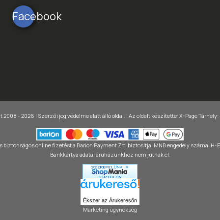
Facebook
 2008 - 2026 | Szerzői jog védelme alatt álló oldal. |
Az oldalt készítette:
X-Page
Tárhely:
 biztonságos online fizetést a Barion Payment Zrt. biztosítja, MNB engedély száma: H
Bankkártya adatai áruházunkhoz nem jutnak el.
Ékszer az Árukeresőn
Marketing ügynökség