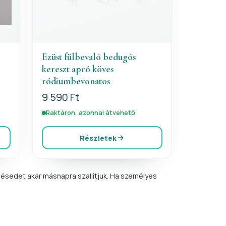
Ezüst fülbevaló bedugós
kereszt apró köves
-
ródiumbevonatos
9 590 Ft
Raktáron, azonnal átvehető
Részletek
ésedet akár másnapra szállítjuk. Ha személyes