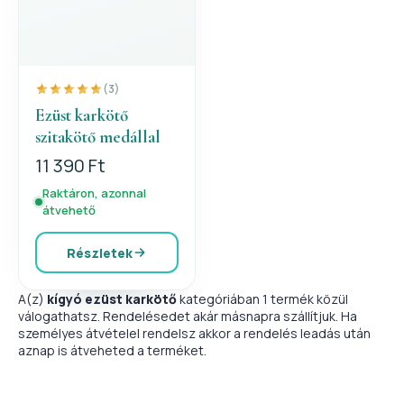
(3)
Ezüst karkötő
szitakötő medállal
11 390 Ft
Raktáron, azonnal
átvehető
Részletek
A(z)
kígyó ezüst karkötő
kategóriában 1 termék közül
válogathatsz. Rendelésedet akár másnapra szállítjuk. Ha
személyes átvételel rendelsz akkor a rendelés leadás után
aznap is átveheted a terméket.