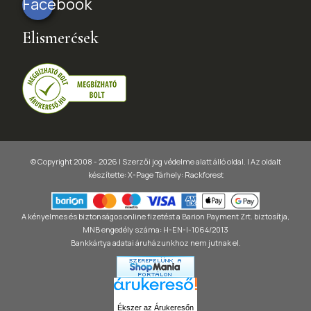
Facebook
Elismerések
© Copyright 2008 - 2026 | Szerzői jog védelme alatt álló oldal. |
Az oldalt
készítette:
X-Page
Tárhely: Rackforest
A kényelmes és biztonságos online fizetést a Barion Payment Zrt. biztosítja,
MNB engedély száma: H-EN-I-1064/2013
Bankkártya adatai áruházunkhoz nem jutnak el.
Ékszer az Árukeresőn