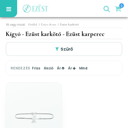
0
Itt vagy most:
/
/
Főoldal
Ezüst ékszer
Ezüst karkötő
Kígyó - Ezüst karkötő - Ezüst karperec
Szűrő
Friss
Akció
Ár
Ár
Mind
RENDEZÉS