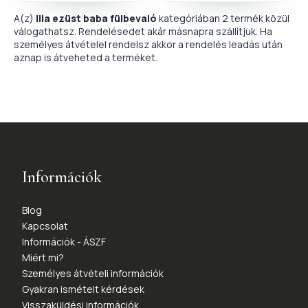
A(z)
lila ezüst baba fülbevaló
kategóriában 2 termék közül
válogathatsz. Rendelésedet akár másnapra szállítjuk. Ha
személyes átvételel rendelsz akkor a rendelés leadás után
aznap is átveheted a terméket.
Információk
Blog
Kapcsolat
Információk - ÁSZF
Miért mi?
Személyes átvételi információk
Gyakran ismételt kérdések
Visszaküldési információk