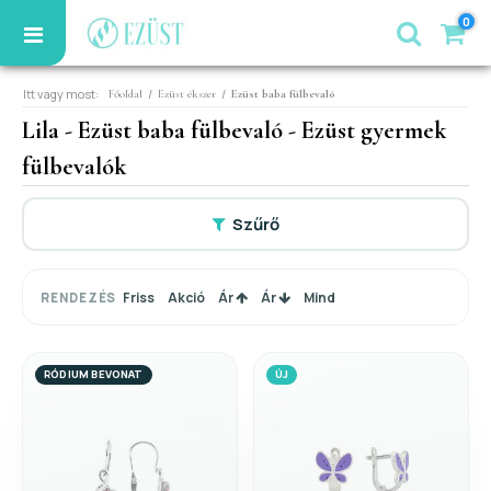
0
Itt vagy most:
/
/
Főoldal
Ezüst ékszer
Ezüst baba fülbevaló
Lila - Ezüst baba fülbevaló - Ezüst gyermek
fülbevalók
Szűrő
Friss
Akció
Ár
Ár
Mind
RENDEZÉS
RÓDIUM BEVONAT
ÚJ