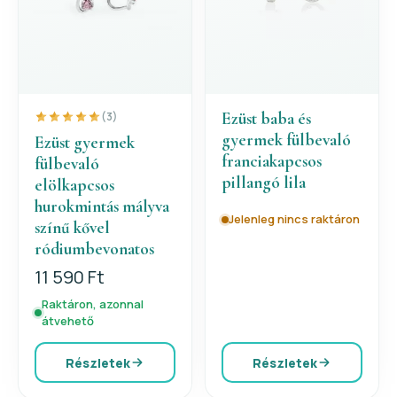
Ezüst baba és
(3)
gyermek fülbevaló
Ezüst gyermek
franciakapcsos
fülbevaló
pillangó lila
elölkapcsos
hurokmintás mályva
Jelenleg nincs raktáron
színű kővel
ródiumbevonatos
11 590 Ft
Raktáron, azonnal
átvehető
Részletek
Részletek