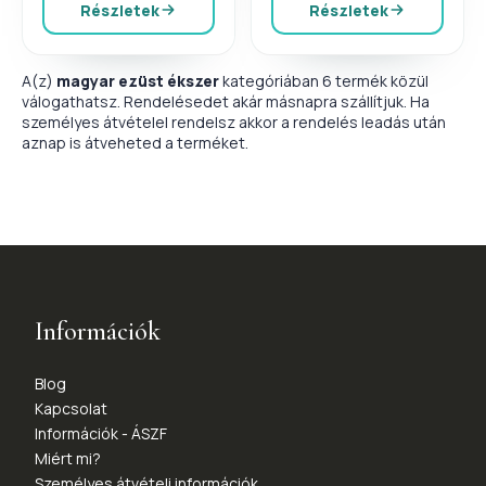
Részletek
Részletek
A(z)
magyar ezüst ékszer
kategóriában 6 termék közül
válogathatsz. Rendelésedet akár másnapra szállítjuk. Ha
személyes átvételel rendelsz akkor a rendelés leadás után
aznap is átveheted a terméket.
Információk
Blog
Kapcsolat
Információk - ÁSZF
Miért mi?
Személyes átvételi információk