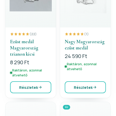
(22)
(1)
Ezüst medál
Nagy Magyarország
Magyarország
ezüst medál
trianon kicsi
24 590 Ft
8 290 Ft
Raktáron, azonnal
átvehető
Raktáron, azonnal
átvehető
Részletek
Részletek
ÚJ