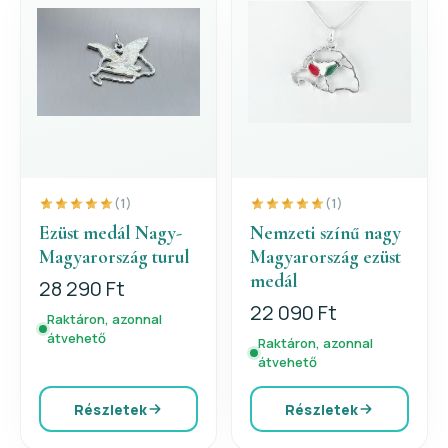
(1)
(1)
Ezüst medál Nagy-
Nemzeti színű nagy
Magyarország turul
Magyarország ezüst
medál
28 290 Ft
22 090 Ft
Raktáron, azonnal
átvehető
Raktáron, azonnal
átvehető
Részletek
Részletek