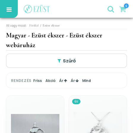
0
Itt vagy most:
/
Főoldal
Ezüst ékszer
Magyar - Ezüst ékszer - Ezüst ékszer
webáruház
Szűrő
Friss
Akció
Ár
Ár
Mind
RENDEZÉS
ÚJ