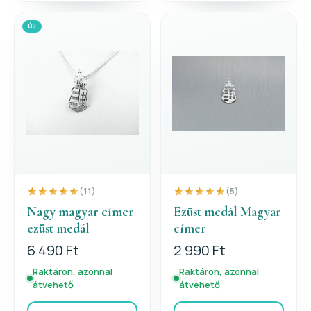
ÚJ
(11)
(5)
Nagy magyar címer
Ezüst medál Magyar
ezüst medál
címer
6 490 Ft
2 990 Ft
Raktáron, azonnal
Raktáron, azonnal
átvehető
átvehető