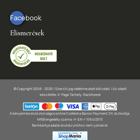
Facebook
Elismerések
© Copyright 2008 - 2026 | Szerzői jog védelme alatt álló oldal. |
Az oldalt
készítette:
X-Page
Tárhely: Rackforest
A kényelmes és biztonságos online fizetést a Barion Payment Zrt. biztosítja,
MNB engedély száma: H-EN-I-1064/2013
Bankkártya adatai áruházunkhoz nem jutnak el.