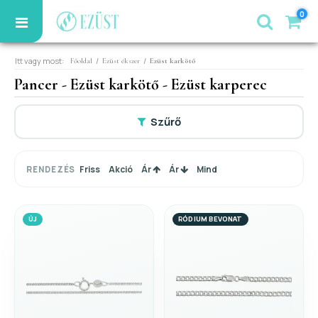
0
Itt vagy most:
/
/
Főoldal
Ezüst ékszer
Ezüst karkötő
Pancer - Ezüst karkötő - Ezüst karperec
Szűrő
Friss
Akció
Ár
Ár
Mind
RENDEZÉS
ÚJ
RÓDIUM BEVONAT