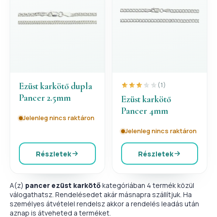
Ezüst karkötő dupla
(1)
Pancer 2.5mm
Ezüst karkötő
Pancer 4mm
Jelenleg nincs raktáron
Jelenleg nincs raktáron
Részletek
Részletek
A(z)
pancer ezüst karkötő
kategóriában 4 termék közül
válogathatsz. Rendelésedet akár másnapra szállítjuk. Ha
személyes átvételel rendelsz akkor a rendelés leadás után
aznap is átveheted a terméket.