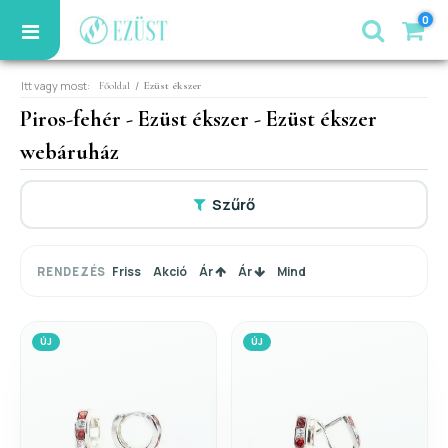
0
Itt vagy most:
/
Főoldal
Ezüst ékszer
Piros-fehér - Ezüst ékszer - Ezüst ékszer
webáruház
Szűrő
Friss
Akció
Ár
Ár
Mind
RENDEZÉS
ÚJ
ÚJ