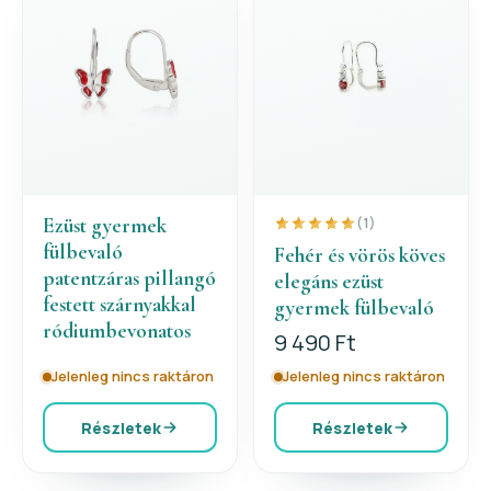
Ezüst gyermek
(1)
fülbevaló
Fehér és vörös köves
patentzáras pillangó
elegáns ezüst
festett szárnyakkal
gyermek fülbevaló
ródiumbevonatos
9 490 Ft
Jelenleg nincs raktáron
Jelenleg nincs raktáron
Részletek
Részletek