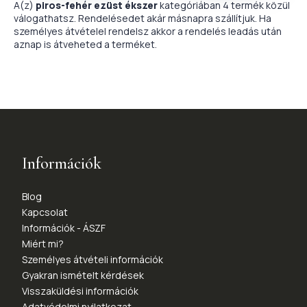
A(z)
piros-fehér ezüst ékszer
kategóriában 4 termék közül
válogathatsz. Rendelésedet akár másnapra szállítjuk. Ha
személyes átvételel rendelsz akkor a rendelés leadás után
aznap is átveheted a terméket.
Információk
Blog
Kapcsolat
Információk - ÁSZF
Miért mi?
Személyes átvételi információk
Gyakran ismételt kérdések
Visszaküldési információk
Adatvédelmi nyilatkozat