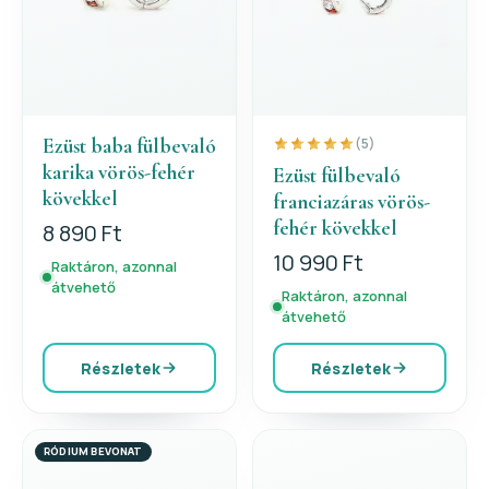
Ezüst baba fülbevaló
(5)
karika vörös-fehér
Ezüst fülbevaló
kövekkel
franciazáras vörös-
fehér kövekkel
8 890 Ft
10 990 Ft
Raktáron, azonnal
átvehető
Raktáron, azonnal
átvehető
Részletek
Részletek
RÓDIUM BEVONAT