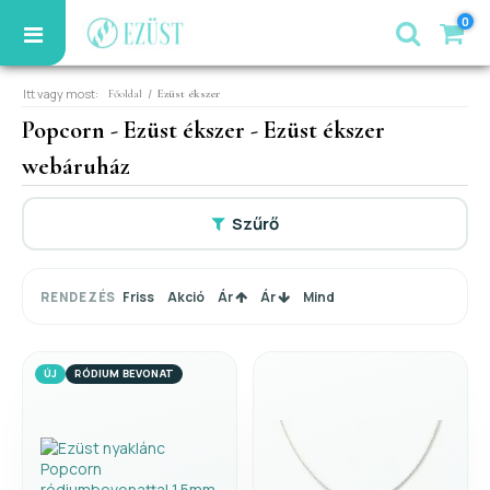
0
Itt vagy most:
/
Főoldal
Ezüst ékszer
Popcorn - Ezüst ékszer - Ezüst ékszer
webáruház
Szűrő
Friss
Akció
Ár
Ár
Mind
RENDEZÉS
ÚJ
RÓDIUM BEVONAT