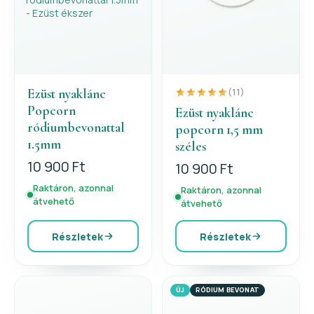
Ezüst nyaklánc
(11)
Popcorn
Ezüst nyaklánc
ródiumbevonattal
popcorn 1,5 mm
1.5mm
széles
10 900 Ft
10 900 Ft
Raktáron, azonnal
Raktáron, azonnal
átvehető
átvehető
Részletek
Részletek
ÚJ
RÓDIUM BEVONAT