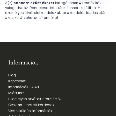
A(z)
popcorn ezüst ékszer
kategóriában 4 termék közül
válogathatsz. Rendelésedet akár másnapra szállítjuk. Ha
személyes átvételel rendelsz akkor a rendelés leadás után
aznap is átveheted a terméket.
Információk
Blog
Kapcsolat
Információk - ÁSZF
Miért mi?
Személyes átvételi információk
Gyakran ismételt kérdések
Visszaküldési információk