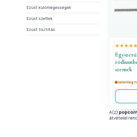
Ezüst különlegességek
Ezüst szettek
Ezüst tisztítás
Egyszerű
ródiumbe
szemek
Jelenleg 
A(z)
popcorn
átvételel ren