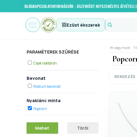
BLOG
KAPCSOLAT
INFORMÁCIÓK - ÁSZF
MIÉRT MI?
SZEMÉLYES ÁTVÉTELI
Ezüst ékszerek
Itt vagy most:
Fő
PARAMÉTEREK SZŰRÉSE
Popcorn
Csak raktáron
RENDEZÉS
Bevonat
Ródium bevonat
Nyaklánc minta
Popcorn
Mehet
Töröl