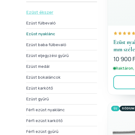
Ezüst ékszer
Ezüst fülbevaló
Ezüst nyaklánc
Ezüst nya
Ezüst baba fülbevaló
mm széle
Ezüst eljegyzési gyűrű
10 900 
Ezüst medál
Raktáron,
Ezüst bokaláncok
Ezüst karkötő
Ezüst gyűrű
ÚJ
RÓDIUM
Férfi ezüst nyaklánc
Férfi ezüst karkötő
Férfi ezüst gyűrű