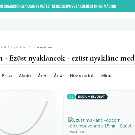
 INFORMÁCIÓK
GYAKRAN ISMÉTELT KÉRDÉSEK
VISSZAKÜLDÉSI INFORMÁCIÓK
/
/
oldal
Ezüst ékszer
Ezüst nyaklánc
 - Ezüst nyakláncok - ezüst nyaklánc medá
Friss
Akció
Ár
Ár
Név szerint
Mind
ÚJ
RÓDIUM BEVONAT