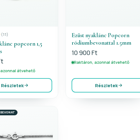
Ezüst nyaklánc Popcorn
(11)
ródiumbevonattal 1.5mm
klánc popcorn 1,5
s
10 900 Ft
Ft
Raktáron, azonnal átvehető
 azonnal átvehető
Részletek
Részletek
 BEVONAT