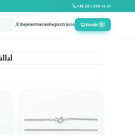
+36 20 / 290-14-21
Bejelentkezés
Regisztráció
Kosár
0
llal