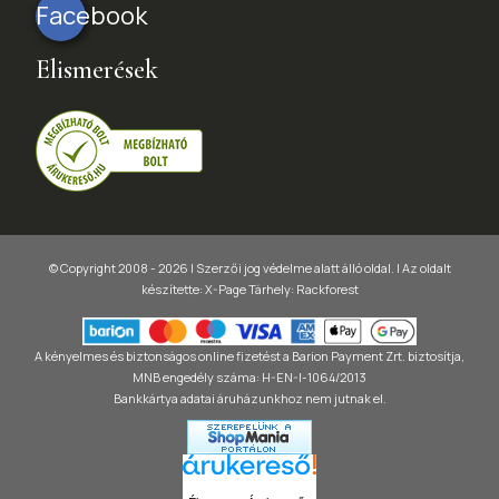
Facebook
Elismerések
© Copyright 2008 - 2026 | Szerzői jog védelme alatt álló oldal. |
Az oldalt
készítette:
X-Page
Tárhely: Rackforest
A kényelmes és biztonságos online fizetést a Barion Payment Zrt. biztosítja,
MNB engedély száma: H-EN-I-1064/2013
Bankkártya adatai áruházunkhoz nem jutnak el.