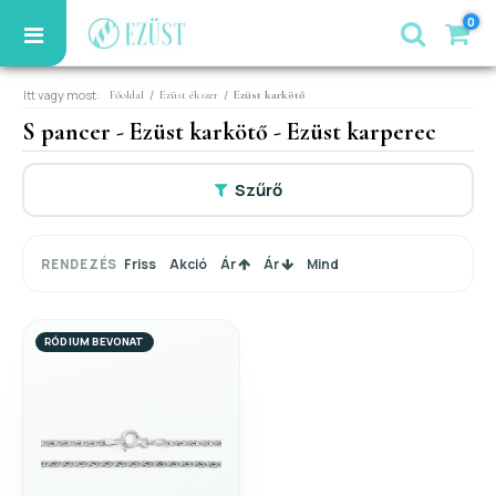
0
Itt vagy most:
/
/
Főoldal
Ezüst ékszer
Ezüst karkötő
S pancer - Ezüst karkötő - Ezüst karperec
Szűrő
Friss
Akció
Ár
Ár
Mind
RENDEZÉS
RÓDIUM BEVONAT