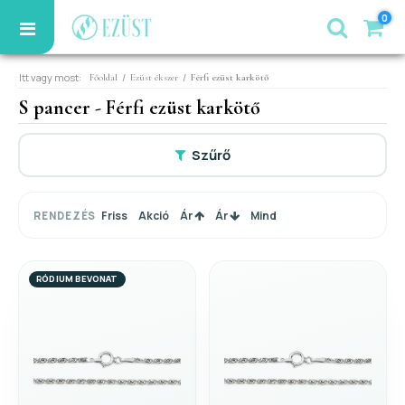
0
Itt vagy most:
/
/
Főoldal
Ezüst ékszer
Férfi ezüst karkötő
S pancer - Férfi ezüst karkötő
Szűrő
Friss
Akció
Ár
Ár
Mind
RENDEZÉS
RÓDIUM BEVONAT