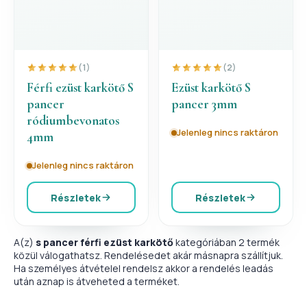
(1)
(2)
Férfi ezüst karkötő S
Ezüst karkötő S
pancer
pancer 3mm
ródiumbevonatos
Jelenleg nincs raktáron
4mm
Jelenleg nincs raktáron
Részletek
Részletek
A(z)
s pancer férfi ezüst karkötő
kategóriában 2 termék
közül válogathatsz. Rendelésedet akár másnapra szállítjuk.
Ha személyes átvételel rendelsz akkor a rendelés leadás
után aznap is átveheted a terméket.