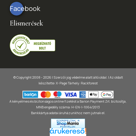
Facebook
Elismerések
© Copyright 2008 - 2026 | Szerzői jog védelme alatt álló oldal. |
Az oldalt
készítette:
X-Page
Tárhely: Rackforest
A kényelmes és biztonságos online fizetést a Barion Payment Zrt. biztosítja,
MNB engedély száma: H-EN-I-1064/2013
Bankkártya adatai áruházunkhoz nem jutnak el.