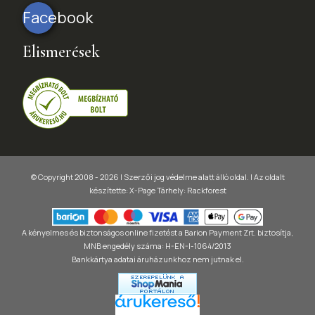
Facebook
Elismerések
© Copyright 2008 - 2026 | Szerzői jog védelme alatt álló oldal. |
Az oldalt
készítette:
X-Page
Tárhely: Rackforest
A kényelmes és biztonságos online fizetést a Barion Payment Zrt. biztosítja,
MNB engedély száma: H-EN-I-1064/2013
Bankkártya adatai áruházunkhoz nem jutnak el.