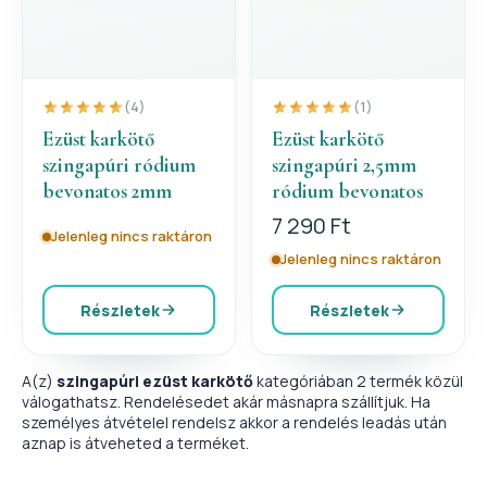
(4)
(1)
Ezüst karkötő
Ezüst karkötő
szingapúri ródium
szingapúri 2,5mm
bevonatos 2mm
ródium bevonatos
7 290 Ft
Jelenleg nincs raktáron
Jelenleg nincs raktáron
Részletek
Részletek
A(z)
szingapúri ezüst karkötő
kategóriában 2 termék közül
válogathatsz. Rendelésedet akár másnapra szállítjuk. Ha
személyes átvételel rendelsz akkor a rendelés leadás után
aznap is átveheted a terméket.