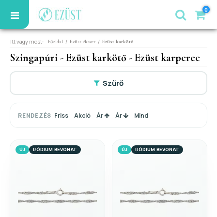
0
Itt vagy most:
/
/
Főoldal
Ezüst ékszer
Ezüst karkötő
Szingapúri - Ezüst karkötő - Ezüst karperec
Szűrő
Friss
Akció
Ár
Ár
Mind
RENDEZÉS
ÚJ
RÓDIUM BEVONAT
ÚJ
RÓDIUM BEVONAT