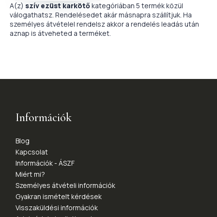
A(z)
szív ezüst karkötő
kategóriában 5 termék közül
válogathatsz. Rendelésedet akár másnapra szállítjuk. Ha
személyes átvételel rendelsz akkor a rendelés leadás után
aznap is átveheted a terméket.
Információk
Blog
Kapcsolat
Információk - ÁSZF
Miért mi?
Személyes átvételi információk
Gyakran ismételt kérdések
Visszaküldési információk