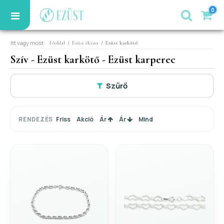
0
Itt vagy most:
/
/
Főoldal
Ezüst ékszer
Ezüst karkötő
Szív - Ezüst karkötő - Ezüst karperec
Szűrő
Friss
Akció
Ár
Ár
Mind
RENDEZÉS