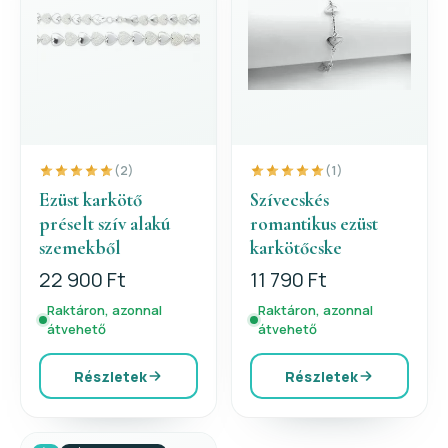
(2)
(1)
Ezüst karkötő
Szívecskés
préselt szív alakú
romantikus ezüst
szemekből
karkötőcske
22 900 Ft
11 790 Ft
Raktáron, azonnal
Raktáron, azonnal
átvehető
átvehető
Részletek
Részletek