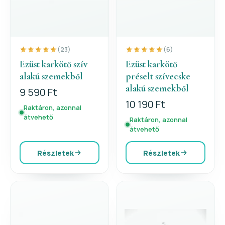
(23)
(6)
Ezüst karkötő szív
Ezüst karkötő
alakú szemekből
préselt szívecske
alakú szemekből
9 590 Ft
10 190 Ft
Raktáron, azonnal
átvehető
Raktáron, azonnal
átvehető
Részletek
Részletek