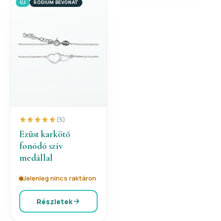
ÚJ
RÓDIUM BEVONAT
(5)
Ezüst karkötő
fonódó szív
medállal
Jelenleg nincs raktáron
Részletek