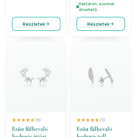
Raktáron, azonnal
átvehető
Részletek
Részletek
(9)
(3)
Ezüst fülbevaló
Ezüst fülbevaló
bedugós áttört
bedugós toll