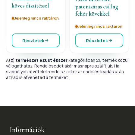
köves díszítéssel
patentzáras csillag
fehér kövekkel
Jelenleg nincs raktáron
Jelenleg nincs raktáron
Részletek
Részletek
A(z)
természet ezüst ékszer
kategóriában 26 termék közül
válogathatsz. Rendelésedet akár másnapra szállítjuk. Ha
személyes átvételel rendelsz akkor a rendelés leadás után
aznap is átveheted a terméket.
Információk