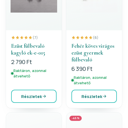
(7)
(6)
Ezüst fülbevaló
Fehér köves virágos
kagyló ek-e-015
ezüst gyermek
fülbevaló
2 790 Ft
6 390 Ft
Raktáron, azonnal
átvehető
Raktáron, azonnal
átvehető
Részletek
Részletek
-45%