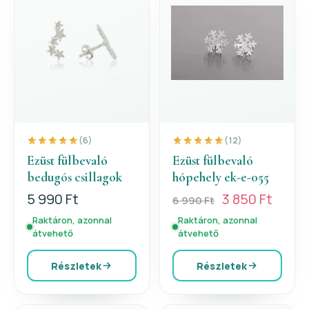
(6)
(12)
Ezüst fülbevaló
Ezüst fülbevaló
bedugós csillagok
hópehely ek-e-055
5 990 Ft
3 850 Ft
6 990 Ft
Raktáron, azonnal
Raktáron, azonnal
átvehető
átvehető
Részletek
Részletek