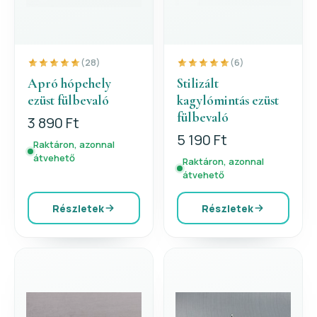
(28)
(6)
Apró hópehely
Stilizált
ezüst fülbevaló
kagylómintás ezüst
fülbevaló
3 890 Ft
5 190 Ft
Raktáron, azonnal
átvehető
Raktáron, azonnal
átvehető
Részletek
Részletek