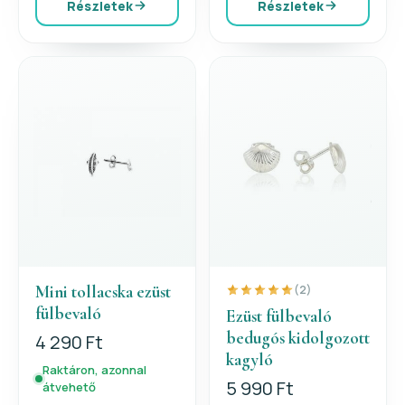
Részletek
Részletek
Mini tollacska ezüst
(2)
fülbevaló
Ezüst fülbevaló
bedugós kidolgozott
4 290 Ft
kagyló
Raktáron, azonnal
5 990 Ft
átvehető