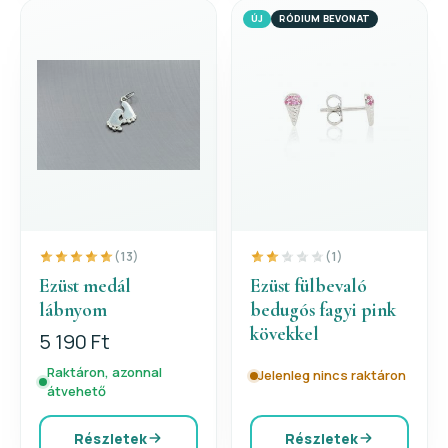
ÚJ
RÓDIUM BEVONAT
(13)
(1)
Ezüst medál
Ezüst fülbevaló
lábnyom
bedugós fagyi pink
kövekkel
5 190 Ft
Raktáron, azonnal
Jelenleg nincs raktáron
átvehető
Részletek
Részletek