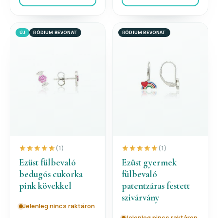
ÚJ
RÓDIUM BEVONAT
RÓDIUM BEVONAT
(1)
(1)
Ezüst fülbevaló
Ezüst gyermek
bedugós cukorka
fülbevaló
pink kövekkel
patentzáras festett
szivárvány
Jelenleg nincs raktáron
Jelenleg nincs raktáron