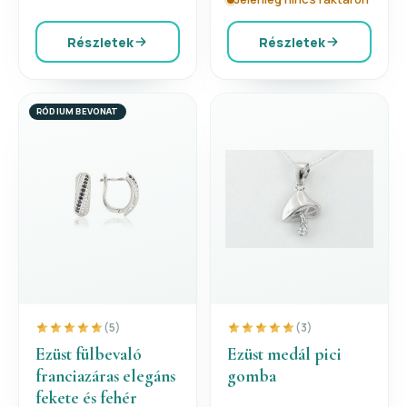
Részletek
Részletek
RÓDIUM BEVONAT
(5)
(3)
Ezüst fülbevaló
Ezüst medál pici
franciazáras elegáns
gomba
fekete és fehér