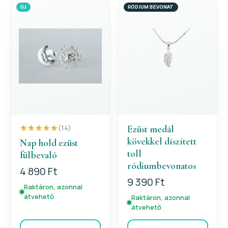
ÚJ
RÓDIUM BEVONAT
Ezüst medál
(14)
kövekkel díszített
Nap hold ezüst
toll
fülbevaló
ródiumbevonatos
4 890 Ft
9 390 Ft
Raktáron, azonnal
átvehető
Raktáron, azonnal
átvehető