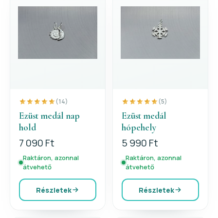
(14)
(5)
Ezüst medál nap
Ezüst medál
hold
hópehely
7 090 Ft
5 990 Ft
Raktáron, azonnal
Raktáron, azonnal
átvehető
átvehető
Részletek
Részletek