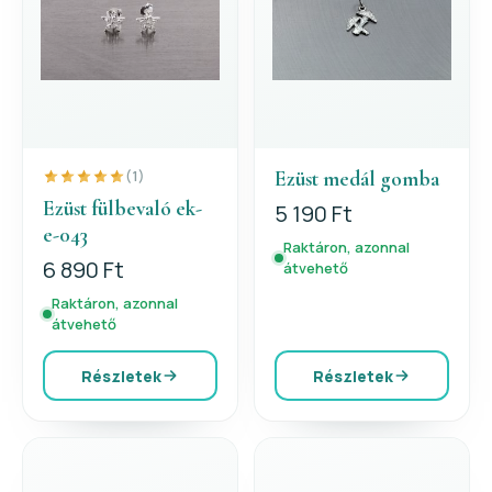
Ezüst medál gomba
(1)
Ezüst fülbevaló ek-
5 190 Ft
e-043
Raktáron, azonnal
6 890 Ft
átvehető
Raktáron, azonnal
átvehető
Részletek
Részletek