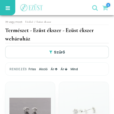
0
Itt vagy most:
/
Főoldal
Ezüst ékszer
Természet - Ezüst ékszer - Ezüst ékszer
webáruház
Szűrő
Friss
Akció
Ár
Ár
Mind
RENDEZÉS