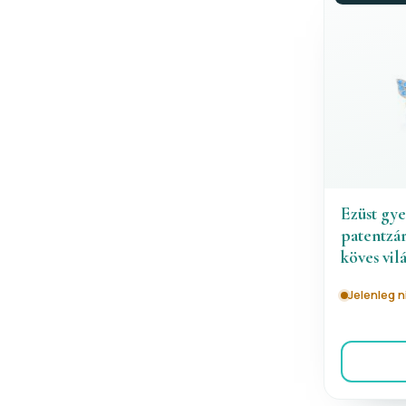
Ezüst gy
patentzár
köves vil
Jelenleg 