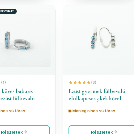
 BEVONAT
(1)
(3)
 köves baba és
Ezüst gyermek fülbevaló
ezüst fülbevaló
elölkapcsos 3 kék kővel
nincs raktáron
Jelenleg nincs raktáron
Részletek
Részletek