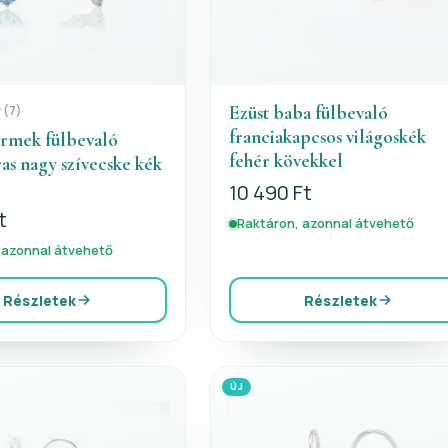
Ezüst baba fülbevaló
(7)
franciakapcsos világoskék
ermek fülbevaló
fehér kövekkel
as nagy szívecske kék
10 490 Ft
t
Raktáron, azonnal átvehető
 azonnal átvehető
Részletek
Részletek
ÚJ