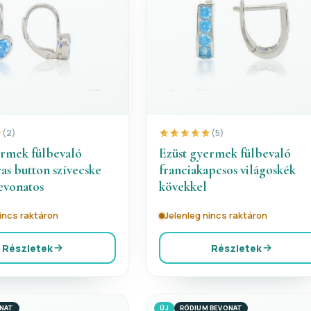
(2)
(5)
ermek fülbevaló
Ezüst gyermek fülbevaló
as button szívecske
franciakapcsos világoskék
vonatos
kövekkel
nincs raktáron
Jelenleg nincs raktáron
Részletek
Részletek
ONAT
ÚJ
RÓDIUM BEVONAT