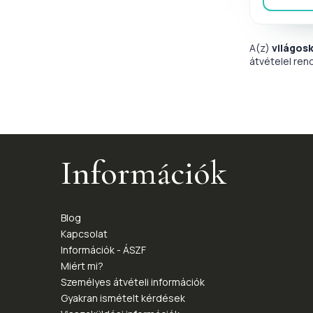
A(z)
világos
átvételel ren
Információk
Blog
Kapcsolat
Információk - ÁSZF
Miért mi?
Személyes átvételi információk
Gyakran ismételt kérdések