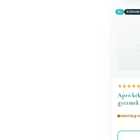
ÚJ
RÓDIUM
Apró kék
gyermek 
Jelenleg 