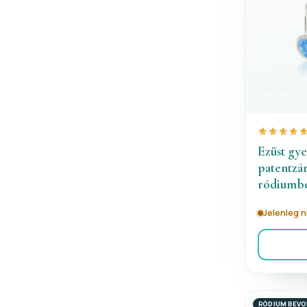
Ezüst gy
patentzár
ródiumbe
Jelenleg 
RÓDIUM BEV