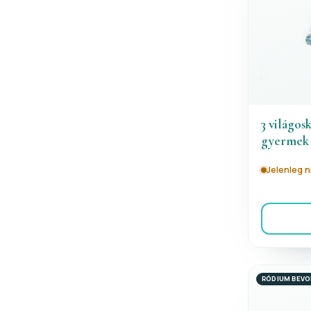
3 világos
gyermek 
Jelenleg 
RÓDIUM BEV