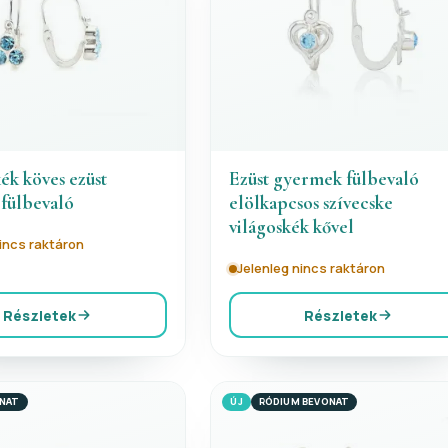
kék köves ezüst
Ezüst gyermek fülbevaló
fülbevaló
elölkapcsos szívecske
világoskék kővel
nincs raktáron
Jelenleg nincs raktáron
Részletek
Részletek
ONAT
ÚJ
RÓDIUM BEVONAT