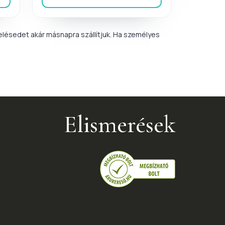
lésedet akár másnapra szállítjuk. Ha személyes
Elismerések