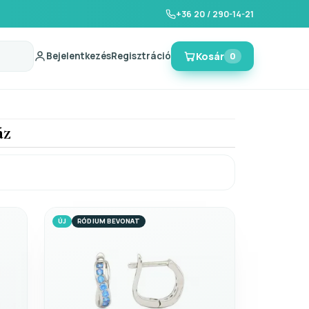
+36 20 / 290-14-21
Bejelentkezés
Regisztráció
Kosár
0
áz
ÚJ
RÓDIUM BEVONAT