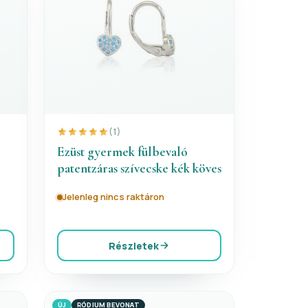
(1)
Ezüst gyermek fülbevaló
patentzáras szívecske kék köves
Jelenleg nincs raktáron
Részletek
ÚJ
RÓDIUM BEVONAT