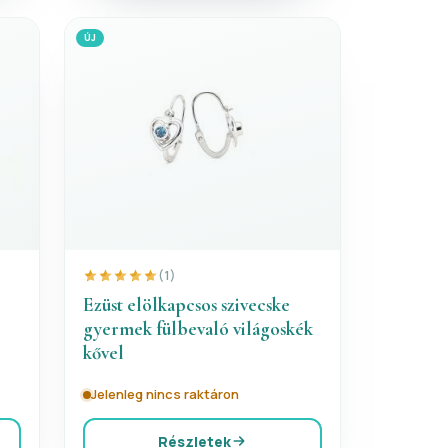
ÚJ
(1)
Ezüst elölkapcsos szivecske
gyermek fülbevaló világoskék
kővel
Jelenleg nincs raktáron
Részletek