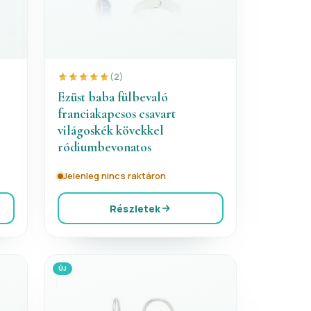
(2)
Ezüst baba fülbevaló
franciakapcsos csavart
világoskék kövekkel
ródiumbevonatos
Jelenleg nincs raktáron
Részletek
ÚJ