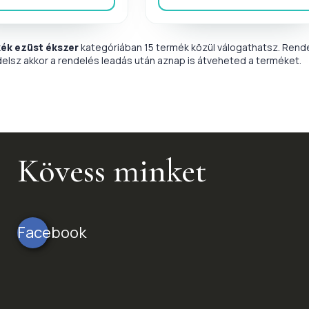
kék ezüst ékszer
kategóriában 15 termék közül válogathatsz. Rende
delsz akkor a rendelés leadás után aznap is átveheted a terméket.
Kövess minket
Facebook