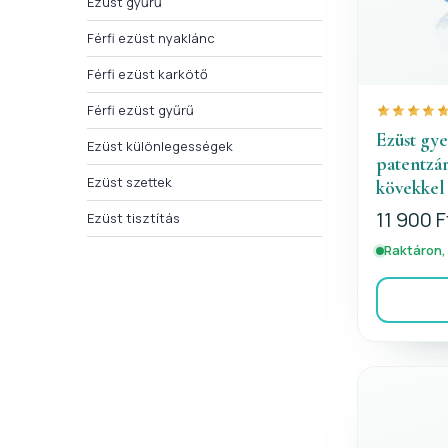
Ezüst gyűrű
Férfi ezüst nyaklánc
Férfi ezüst karkötő
Férfi ezüst gyűrű
Ezüst gy
Ezüst különlegességek
patentzár
Ezüst szettek
kövekkel
11 900 F
Ezüst tisztítás
Raktáron,