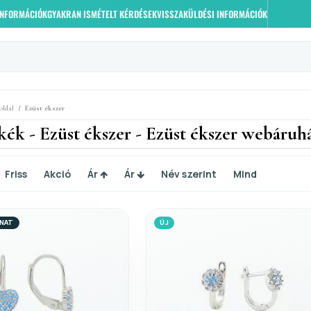
 INFORMÁCIÓK
GYAKRAN ISMÉTELT KÉRDÉSEK
VISSZAKÜLDÉSI INFORMÁCIÓK
/
oldal
Ezüst ékszer
kék - Ezüst ékszer - Ezüst ékszer webáruh
Friss
Akció
Ár
Ár
Név szerint
Mind
ONAT
ÚJ