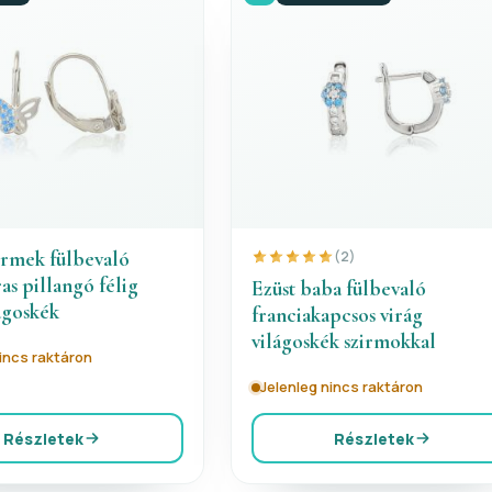
ermek fülbevaló
(2)
as pillangó félig
Ezüst baba fülbevaló
ágoskék
franciakapcsos virág
világoskék szirmokkal
nincs raktáron
Jelenleg nincs raktáron
Részletek
Részletek