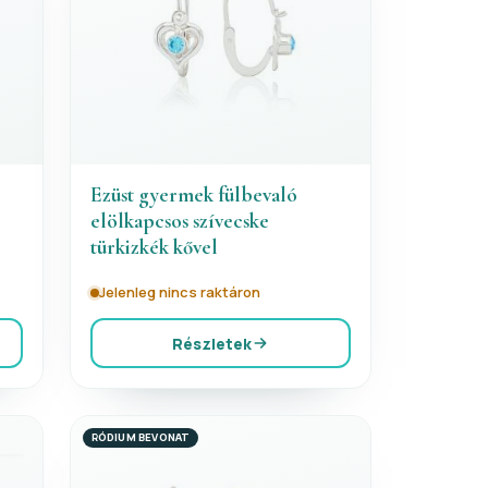
Ezüst gyermek fülbevaló
elölkapcsos szívecske
türkizkék kővel
Jelenleg nincs raktáron
Részletek
RÓDIUM BEVONAT