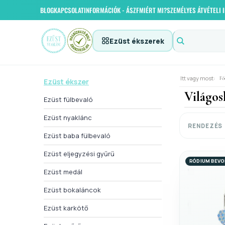
BLOG
KAPCSOLAT
INFORMÁCIÓK - ÁSZF
MIÉRT MI?
SZEMÉLYES ÁTVÉTELI
Ezüst ékszerek
Itt vagy most:
Fő
Ezüst ékszer
Világos
Ezüst fülbevaló
Ezüst nyaklánc
RENDEZÉS
Ezüst baba fülbevaló
Ezüst eljegyzési gyűrű
RÓDIUM BEV
Ezüst medál
Ezüst bokaláncok
Ezüst karkötő