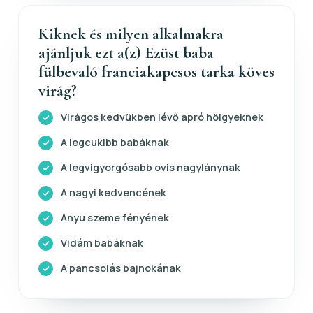
Kiknek és milyen alkalmakra
ajánljuk ezt a(z) Ezüst baba
fülbevaló franciakapcsos tarka köves
virág?
Virágos kedvükben lévő apró hölgyeknek
A legcukibb babáknak
A legvigyorgósabb ovis nagylánynak
A nagyi kedvencének
Anyu szeme fényének
Vidám babáknak
A pancsolás bajnokának