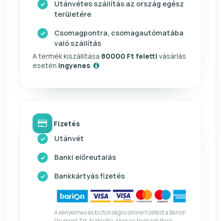
Utánvétes szállítás az ország egész
területére
Csomagpontra, csomagautómatába
való szállítás
A termék kiszállítása
80000 Ft feletti
vásárlás
esetén
ingyenes
.
Fizetés
Utánvét
Banki előreutalás
Bankkártyás fizetés
A kényelmes és biztonságos online fizetést a Barion
Payment Zrt. biztosítja. Magyar Nemzeti Bank