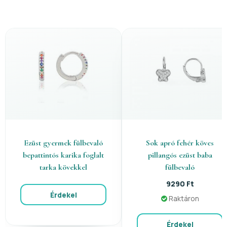
Ezüst gyermek fülbevaló
Sok apró fehér köves
bepattintós karika foglalt
pillangós ezüst baba
tarka kövekkel
fülbevaló
9290 Ft
Érdekel
Raktáron
Érdekel