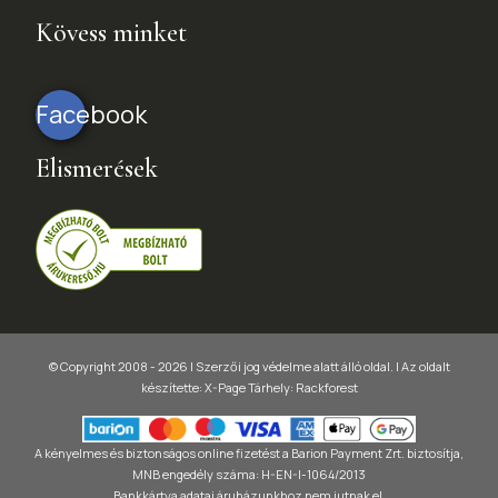
Kövess minket
Facebook
Elismerések
© Copyright 2008 - 2026 | Szerzői jog védelme alatt álló oldal. |
Az oldalt
készítette:
X-Page
Tárhely: Rackforest
A kényelmes és biztonságos online fizetést a Barion Payment Zrt. biztosítja,
MNB engedély száma: H-EN-I-1064/2013
Bankkártya adatai áruházunkhoz nem jutnak el.