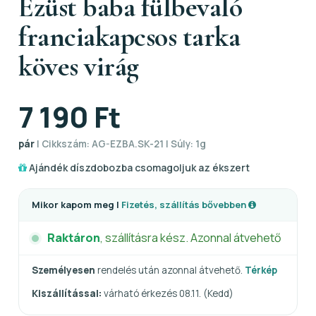
Ezüst baba fülbevaló
franciakapcsos tarka
köves virág
7 190 Ft
pár
| Cikkszám: AG-EZBA.SK-21 | Súly: 1g
Ajándék díszdobozba csomagoljuk az ékszert
Mikor kapom meg |
Fizetés, szállítás bővebben
Raktáron
, szállításra kész. Azonnal átvehető
Személyesen
rendelés után azonnal átvehető.
Térkép
Kiszállítással:
várható érkezés 08.11. (Kedd)