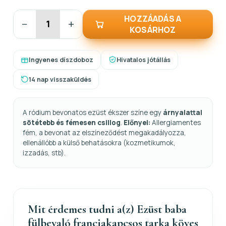
HOZZÁADÁS A
−
+
KOSÁRHOZ
Ingyenes díszdoboz
Hivatalos jótállás
14 nap visszaküldés
A ródium bevonatos ezüst ékszer színe egy
árnyalattal
sötétebb és fémesen csillog
.
Előnyei:
Allergiamentes
fém, a bevonat az elszíneződést megakadályozza,
ellenállóbb a külső behatásokra (kozmetikumok,
izzadás, stb).
Mit érdemes tudni a(z) Ezüst baba
fülbevaló franciakapcsos tarka köves