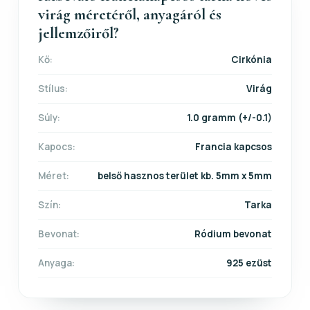
virág méretéről, anyagáról és
jellemzőiről?
Kő:
Cirkónia
Stílus:
Virág
Súly:
1.0 gramm (+/-0.1)
Kapocs:
Francia kapcsos
Méret:
belső hasznos terület kb. 5mm x 5mm
Szín:
Tarka
Bevonat:
Ródium bevonat
Anyaga:
925 ezüst