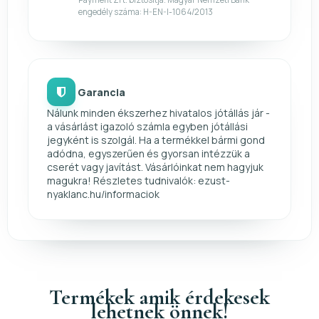
engedély száma: H-EN-I-1064/2013
Garancia
Nálunk minden ékszerhez hivatalos jótállás jár -
a vásárlást igazoló számla egyben jótállási
jegyként is szolgál. Ha a termékkel bármi gond
adódna, egyszerűen és gyorsan intézzük a
cserét vagy javítást. Vásárlóinkat nem hagyjuk
magukra! Részletes tudnivalók: ezust-
nyaklanc.hu/informaciok
Termékek amik érdekesek
lehetnek önnek!