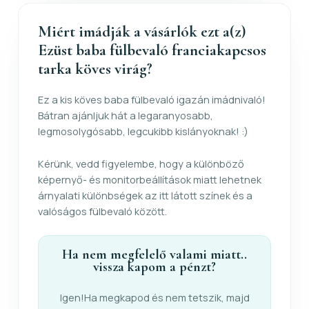
Miért imádják a vásárlók ezt a(z)
Ezüst baba fülbevaló franciakapcsos
tarka köves virág?
Ez a kis köves baba fülbevaló igazán imádnivaló!
Bátran ajánljuk hát a legaranyosabb,
legmosolygósabb, legcukibb kislányoknak! :)
Kérünk, vedd figyelembe, hogy a különböző
képernyő- és monitorbeállítások miatt lehetnek
árnyalati különbségek az itt látott színek és a
valóságos fülbevaló között.
Ha nem megfelelő valami miatt..
vissza kapom a pénzt?
Igen!Ha megkapod és nem tetszik, majd