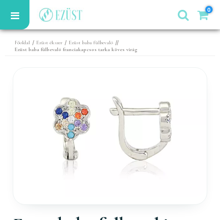
0
/
/
//
Főoldal
Ezüst ékszer
Ezüst baba fülbevaló
Ezüst baba fülbevaló franciakapcsos tarka köves virág