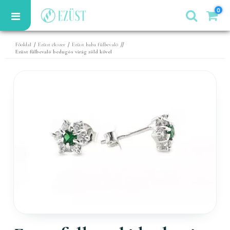
0
/
/
//
Főoldal
Ezüst ékszer
Ezüst baba fülbevaló
Ezüst fülbevaló bedugós virág zöld kővel