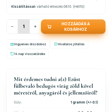
Kiszállítással:
várható érkezés 08.10. (Hétfő)
HOZZÁADÁS A
−
+
KOSÁRHOZ
Ingyenes díszdoboz
Hivatalos jótállás
14 nap visszaküldés
Mit érdemes tudni a(z) Ezüst
fülbevaló bedugós virág zöld kővel
méretéről, anyagáról és jellemzőiről?
Súly:
1 gramm (+/-0.1)