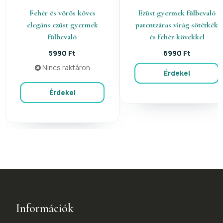
Fehér és vörös köves
Ezüst gyermek fülbevaló
elegáns ezüst gyermek
patentzáras virág sötétkék
fülbevaló
és fehér kövekkel
5990 Ft
6990 Ft
Nincs raktáron
Érdekel
Érdekel
Információk