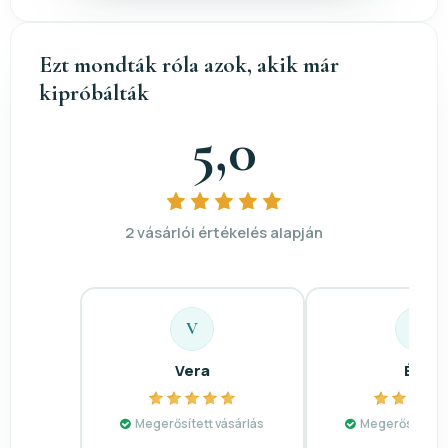
Ezt mondták róla azok, akik már
kipróbálták
5,0
2 vásárlói értékelés alapján
V
É
Vera
Éva
Megerősített vásárlás
Megerősített v