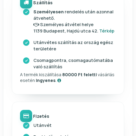
Szállítás
Személyesen
rendelés után azonnal
átvehető.
Személyes átvétel helye
1139 Budapest, Hajdú utca 42.
Térkép
Utánvétes szállítás az ország egész
területére
Csomagpontra, csomagautómatába
való szállítás
A termék kiszállítása
80000 Ft feletti
vásárlás
esetén
ingyenes
.
Fizetés
Utánvét