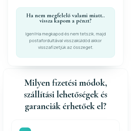
Ha nem megfelelő valami miatt..
vissza kapom a pénzt?
Igen!Ha megkapod és nem tetszik, majd
postafordultával visszaküldöd akkor
visszafizetjük az összeget.
Milyen fizetési módok,
szállítási lehetőségek és
garanciák érhetőek el?