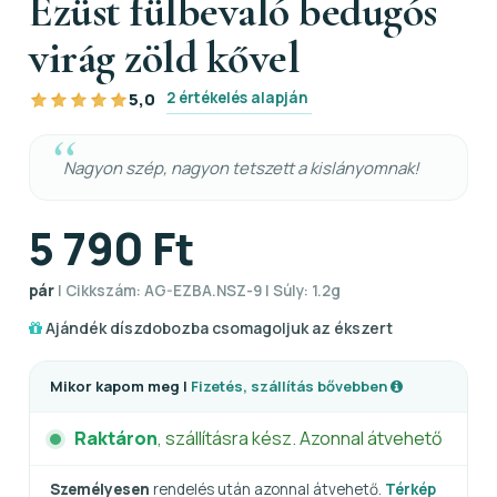
Ezüst fülbevaló bedugós
virág zöld kővel
2 értékelés alapján
5,0
Nagyon szép, nagyon tetszett a kislányomnak!
5 790 Ft
pár
| Cikkszám: AG-EZBA.NSZ-9 | Súly: 1.2g
Ajándék díszdobozba csomagoljuk az ékszert
Mikor kapom meg |
Fizetés, szállítás bővebben
Raktáron
, szállításra kész. Azonnal átvehető
Személyesen
rendelés után azonnal átvehető.
Térkép