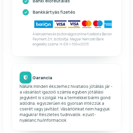
Banki előreutalás
Bankkártyás fizetés
A kényelmes és biztonságos online fizetést a Barion
Payment Zrt. biztosítja. Magyar Nemzeti Bank
engedély száma: H-EN-I-1064/2013
Garancia
Nálunk minden ékszerhez hivatalos jótállás jár -
a vásárlást igazoló számla egyben jótállási
jegyként is szolgál. Ha a termékkel bármi gond
adódna, egyszerűen és gyorsan intézzük a
cserét vagy javítást. Vásárlóinkat nem hagyjuk
magukra! Részletes tudnivalók: ezust-
nyaklanc.hu/informaciok