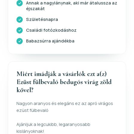
Annak a nagylánynak, aki már átalussza az
éjszakát
Születésnapra
Családi fotózkodáshoz
Babazsúrra ajándékba
Miért imádják a vásárlók ezt a(z)
Ezüst fülbevaló bedugós virág zöld
kővel?
Nagyon aranyos és elegáns ez az apró virágos
ezüst fülbevaló
Ajánljuk a legcukibb, legaranyosabb
kislányoknak!