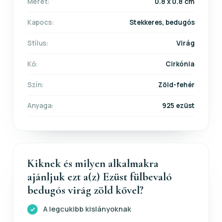
Méret:
0.8 x 0.8 cm
Kapocs:
Stekkeres, bedugós
Stílus:
Virág
Kő:
Cirkónia
Szín:
Zöld-fehér
Anyaga:
925 ezüst
Kiknek és milyen alkalmakra
ajánljuk ezt a(z) Ezüst fülbevaló
bedugós virág zöld kővel?
A legcukibb kislányoknak