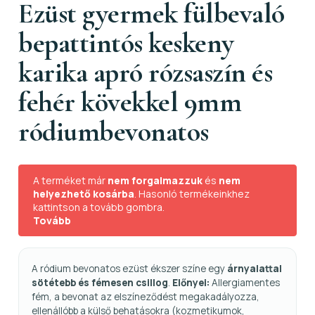
Ezüst gyermek fülbevaló
bepattintós keskeny
karika apró rózsaszín és
fehér kövekkel 9mm
ródiumbevonatos
A terméket már
nem forgalmazzuk
és
nem
helyezhető kosárba
. Hasonló termékeinkhez
kattintson a tovább gombra.
Tovább
A ródium bevonatos ezüst ékszer színe egy
árnyalattal
sötétebb és fémesen csillog
.
Előnyei:
Allergiamentes
fém, a bevonat az elszíneződést megakadályozza,
ellenállóbb a külső behatásokra (kozmetikumok,