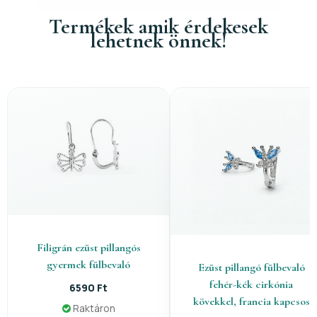
Termékek amik érdekesek
lehetnek önnek!
Filigrán ezüst pillangós
gyermek fülbevaló
Ezüst pillangó fülbevaló
fehér-kék cirkónia
6590 Ft
kövekkel, francia kapcsos
Raktáron