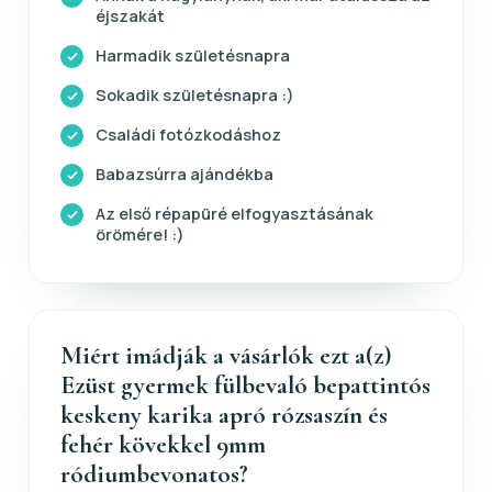
éjszakát
Harmadik születésnapra
Sokadik születésnapra :)
Családi fotózkodáshoz
Babazsúrra ajándékba
Az első répapüré elfogyasztásának
örömére! :)
Miért imádják a vásárlók ezt a(z)
Ezüst gyermek fülbevaló bepattintós
keskeny karika apró rózsaszín és
fehér kövekkel 9mm
ródiumbevonatos?