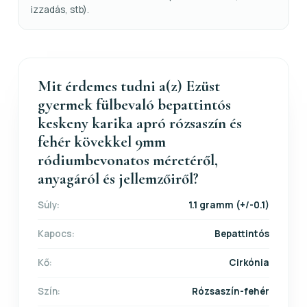
izzadás, stb).
Mit érdemes tudni a(z) Ezüst
gyermek fülbevaló bepattintós
keskeny karika apró rózsaszín és
fehér kövekkel 9mm
ródiumbevonatos méretéről,
anyagáról és jellemzőiről?
Súly:
1.1 gramm (+/-0.1)
Kapocs:
Bepattintós
Kő:
Cirkónia
Szín:
Rózsaszín-fehér