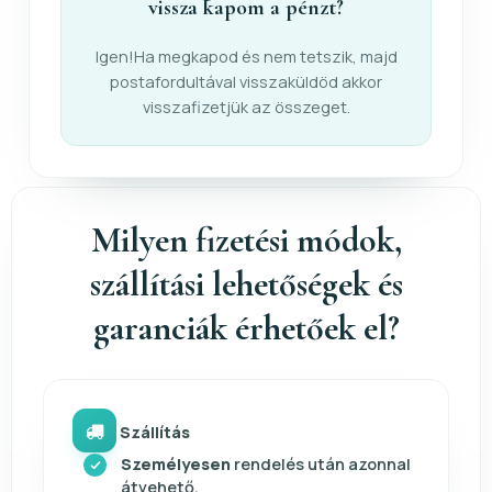
vissza kapom a pénzt?
Igen!Ha megkapod és nem tetszik, majd
postafordultával visszaküldöd akkor
visszafizetjük az összeget.
Milyen fizetési módok,
szállítási lehetőségek és
garanciák érhetőek el?
Szállítás
Személyesen
rendelés után azonnal
átvehető.