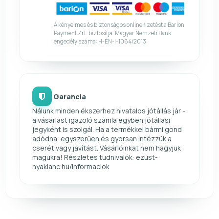
A kényelmes és biztonságos online fizetést a Barion
Payment Zrt. biztosítja. Magyar Nemzeti Bank
engedély száma: H-EN-I-1064/2013
Garancia
Nálunk minden ékszerhez hivatalos jótállás jár -
a vásárlást igazoló számla egyben jótállási
jegyként is szolgál. Ha a termékkel bármi gond
adódna, egyszerűen és gyorsan intézzük a
cserét vagy javítást. Vásárlóinkat nem hagyjuk
magukra! Részletes tudnivalók: ezust-
nyaklanc.hu/informaciok