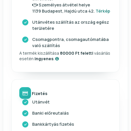
Személyes átvétel helye
1139 Budapest, Hajdú utca 42.
Térkép
Utánvétes szállítás az ország egész
területére
Csomagpontra, csomagautómatába
való szállítás
A termék kiszállítása
80000 Ft feletti
vásárlás
esetén
ingyenes
.
Fizetés
Utánvét
Banki előreutalás
Bankkártyás fizetés