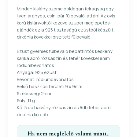
Minden kislány szeme boldogan felragyog egy
ilyen aranyos, csini pár fülbevaló láttán! Az ovis
korú kislányoktól kezdve szuper meglepetés-
ajándék ez a 925 tisztaságú ezüstből készült,
cirkónia kövekkel díszített fülbevaló.
Ezüst gyermek fülbevaló bepattintós keskeny
karika apró rózsaszín és fehér kövekkel 9mm
ródiumbevonatos
Anyaga: 925 ezüst
Bevonat: ródiumbevonatos
Belső hasznos terület: 9 x 9mm
Szélesség: 2mm
Súly: 1.1 g
Kő: 5 db halvány rózsaszín és 5db fehér apró
cirkónia kő / db
Ha nem megfelelő valami miatt..