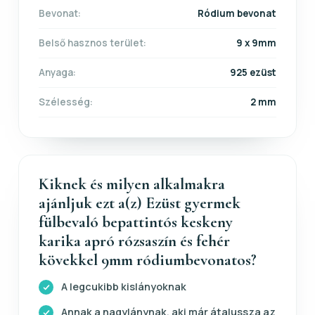
Bevonat:
Ródium bevonat
Belső hasznos terület:
9 x 9mm
Anyaga:
925 ezüst
Szélesség:
2 mm
Kiknek és milyen alkalmakra
ajánljuk ezt a(z) Ezüst gyermek
fülbevaló bepattintós keskeny
karika apró rózsaszín és fehér
kövekkel 9mm ródiumbevonatos?
A legcukibb kislányoknak
Annak a nagylánynak, aki már átalussza az