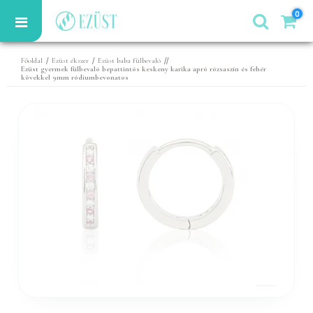
0
/
/
//
Főoldal
Ezüst ékszer
Ezüst baba fülbevaló
Ezüst gyermek fülbevaló bepattintós keskeny karika apró rózsaszín és fehér
kövekkel 9mm ródiumbevonatos