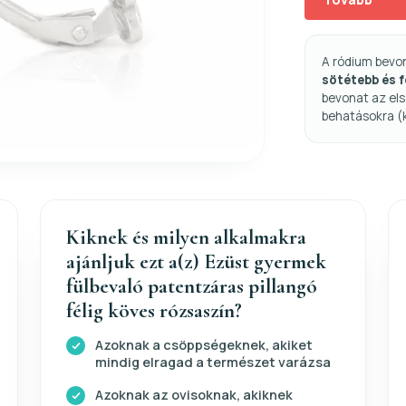
A ródium bevo
sötétebb és 
bevonat az els
behatásokra (
Kiknek és milyen alkalmakra
ajánljuk ezt a(z) Ezüst gyermek
fülbevaló patentzáras pillangó
félig köves rózsaszín?
Azoknak a csöppségeknek, akiket
mindig elragad a természet varázsa
Azoknak az ovisoknak, akiknek