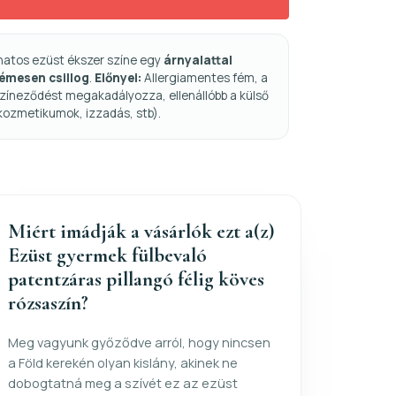
natos ezüst ékszer színe egy
árnyalattal
fémesen csillog
.
Előnyei:
Allergiamentes fém, a
zíneződést megakadályozza, ellenállóbb a külső
kozmetikumok, izzadás, stb).
Miért imádják a vásárlók ezt a(z)
Ezüst gyermek fülbevaló
patentzáras pillangó félig köves
rózsaszín?
Meg vagyunk győződve arról, hogy nincsen
a Föld kerekén olyan kislány, akinek ne
dobogtatná meg a szívét ez az ezüst