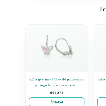
Te
Ezüst gyermek fülbevaló patentzáras
Ezüst
pillangó félig köves rózsaszín
6990 Ft
Érdekel