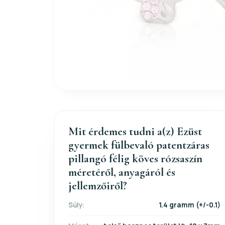
Mit érdemes tudni a(z) Ezüst
gyermek fülbevaló patentzáras
pillangó félig köves rózsaszín
méretéről, anyagáról és
jellemzőiről?
Súly:
1.4 gramm (+/-0.1)