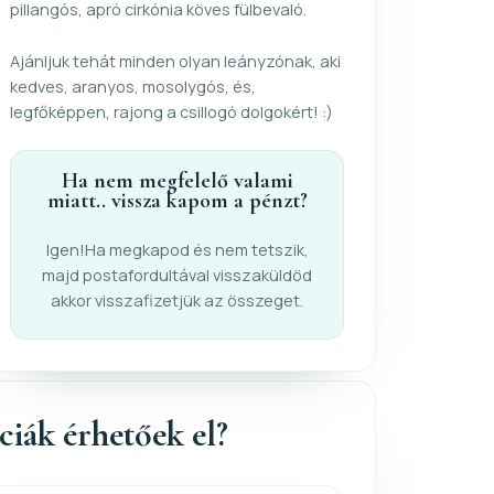
pillangós, apró cirkónia köves fülbevaló.
Ajánljuk tehát minden olyan leányzónak, aki
kedves, aranyos, mosolygós, és,
legfőképpen, rajong a csillogó dolgokért! :)
Ha nem megfelelő valami
miatt.. vissza kapom a pénzt?
Igen!Ha megkapod és nem tetszik,
majd postafordultával visszaküldöd
akkor visszafizetjük az összeget.
nciák érhetőek el?