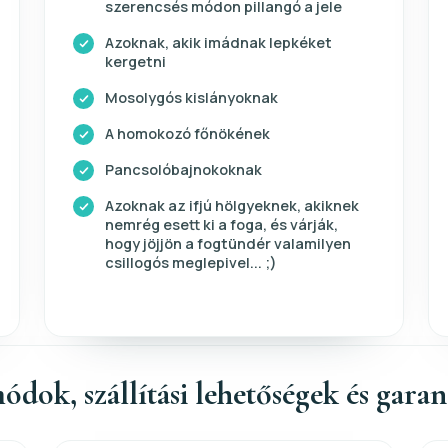
szerencsés módon pillangó a jele
Azoknak, akik imádnak lepkéket
kergetni
Mosolygós kislányoknak
A homokozó főnökének
Pancsolóbajnokoknak
Azoknak az ifjú hölgyeknek, akiknek
nemrég esett ki a foga, és várják,
hogy jöjjön a fogtündér valamilyen
csillogós meglepivel... ;)
ódok, szállítási lehetőségek és gara