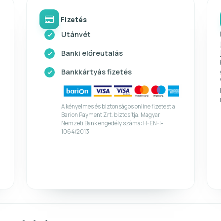
Fizetés
Utánvét
Banki előreutalás
Bankkártyás fizetés
A kényelmes és biztonságos online fizetést a
Barion Payment Zrt. biztosítja. Magyar
Nemzeti Bank engedély száma: H-EN-I-
1064/2013