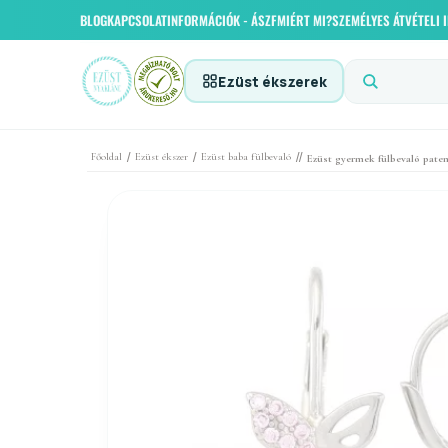
BLOG
KAPCSOLAT
INFORMÁCIÓK - ÁSZF
MIÉRT MI?
SZEMÉLYES ÁTVÉTELI
Ezüst ékszerek
/
/
//
Főoldal
Ezüst ékszer
Ezüst baba fülbevaló
Ezüst gyermek fülbevaló patent