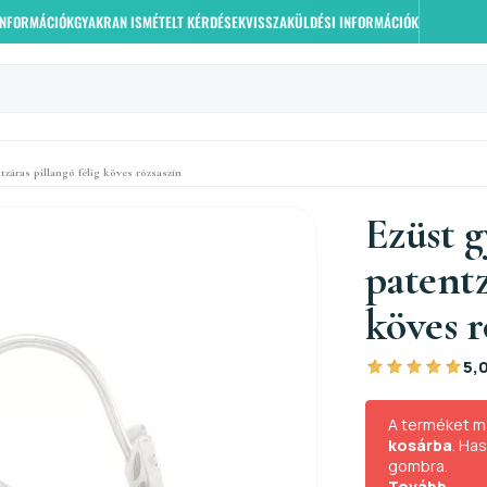
 INFORMÁCIÓK
GYAKRAN ISMÉTELT KÉRDÉSEK
VISSZAKÜLDÉSI INFORMÁCIÓK
záras pillangó félig köves rózsaszín
Ezüst 
patentz
köves r
5,
A terméket m
kosárba
. Ha
gombra.
Tovább