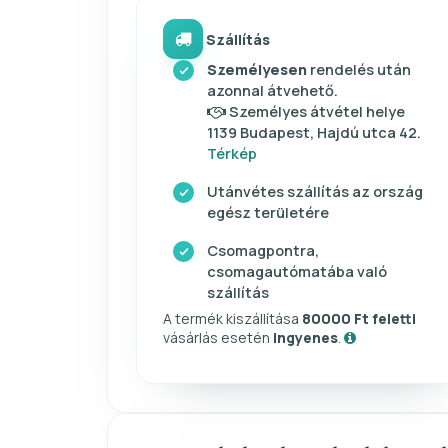
Szállítás
Személyesen
rendelés után
azonnal átvehető.
Személyes átvétel helye
1139 Budapest, Hajdú utca 42.
Térkép
Utánvétes szállítás az ország
egész területére
Csomagpontra,
csomagautómatába való
szállítás
A termék kiszállítása
80000 Ft feletti
vásárlás esetén
ingyenes
.