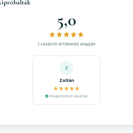
kipróbálták
5,0
1 vásárlói értékelés alapján
Z
Zoltán
Megerősített vásárlás