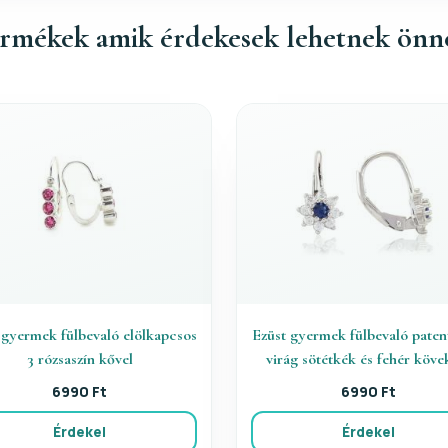
rmékek amik érdekesek lehetnek önn
 gyermek fülbevaló elölkapcsos
Ezüst gyermek fülbevaló paten
3 rózsaszín kővel
virág sötétkék és fehér köve
6990 Ft
6990 Ft
Érdekel
Érdekel