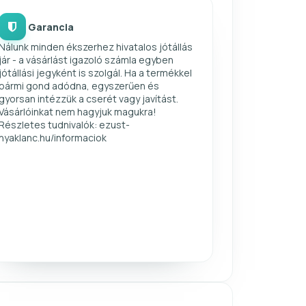
Garancia
Nálunk minden ékszerhez hivatalos jótállás
jár - a vásárlást igazoló számla egyben
jótállási jegyként is szolgál. Ha a termékkel
bármi gond adódna, egyszerűen és
gyorsan intézzük a cserét vagy javítást.
Vásárlóinkat nem hagyjuk magukra!
Részletes tudnivalók: ezust-
nyaklanc.hu/informaciok