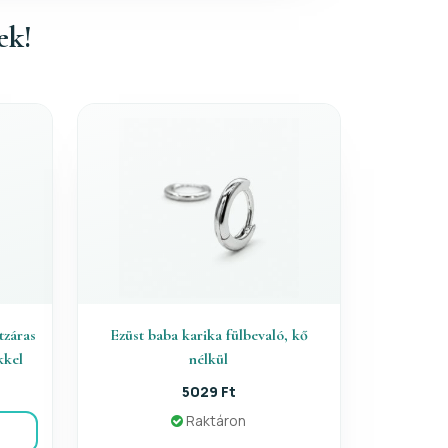
ek!
tzáras
Ezüst baba karika fülbevaló, kő
kkel
nélkül
5029 Ft
Raktáron