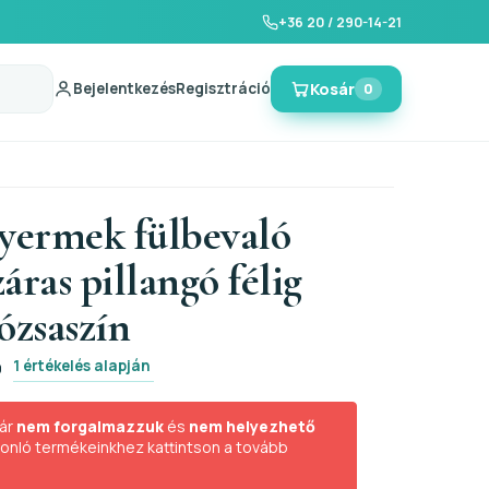
+36 20 / 290-14-21
Bejelentkezés
Regisztráció
Kosár
0
gyermek fülbevaló
áras pillangó félig
ózsaszín
1 értékelés alapján
0
ár
nem forgalmazzuk
és
nem helyezhető
sonló termékeinkhez kattintson a tovább