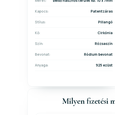
Méret:
belső hasznos terület kb. 10 x 7mm
Kapocs:
Patentzáras
Stílus:
Pillangó
Kő:
Cirkónia
Szín:
Rózsaszín
Bevonat:
Ródium bevonat
Anyaga:
925 ezüst
Milyen fizetési m