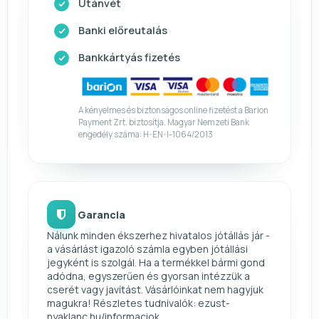
Utánvét
Banki előreutalás
Bankkártyás fizetés
A kényelmes és biztonságos online fizetést a Barion
Payment Zrt. biztosítja. Magyar Nemzeti Bank
engedély száma: H-EN-I-1064/2013
Garancia
Nálunk minden ékszerhez hivatalos jótállás jár -
a vásárlást igazoló számla egyben jótállási
jegyként is szolgál. Ha a termékkel bármi gond
adódna, egyszerűen és gyorsan intézzük a
cserét vagy javítást. Vásárlóinkat nem hagyjuk
magukra! Részletes tudnivalók: ezust-
nyaklanc.hu/informaciok