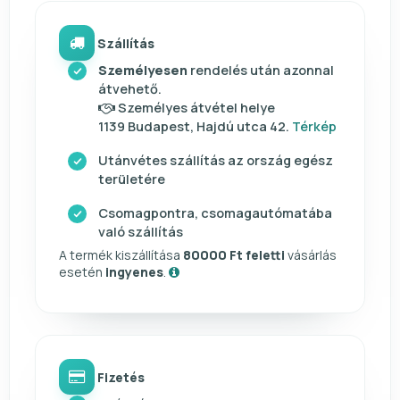
Szállítás
Személyesen
rendelés után azonnal
átvehető.
Személyes átvétel helye
1139 Budapest, Hajdú utca 42.
Térkép
Utánvétes szállítás az ország egész
területére
Csomagpontra, csomagautómatába
való szállítás
A termék kiszállítása
80000 Ft feletti
vásárlás
esetén
ingyenes
.
Fizetés