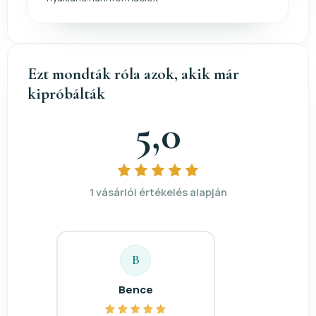
Ezt mondták róla azok, akik már
kipróbálták
5,0
1 vásárlói értékelés alapján
B
Bence