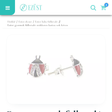
0
/
/
//
Főoldal
Ezüst ékszer
Ezüst baba fülbevaló
Ezüst gyermek fülbevaló stekkeres katica sok köves