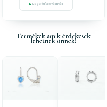
Megerősített vásárlás
Termékek amik érdekesek
lehetnek önnek!