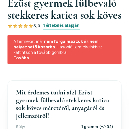
Ezüst gyermek fülbevaló
stekkeres katica sok köves
1 értékelés alapján
5,0
A terméket már
nem forgalmazzuk
és
nem
helyezhető kosárba
. Hasonló termékeinkhez
kattintson a tovább gombra.
Tovább
Mit érdemes tudni a(z) Ezüst
gyermek fülbevaló stekkeres katica
sok köves méretéről, anyagáról és
jellemzőiről?
Súly:
1 gramm (+/-0.1)