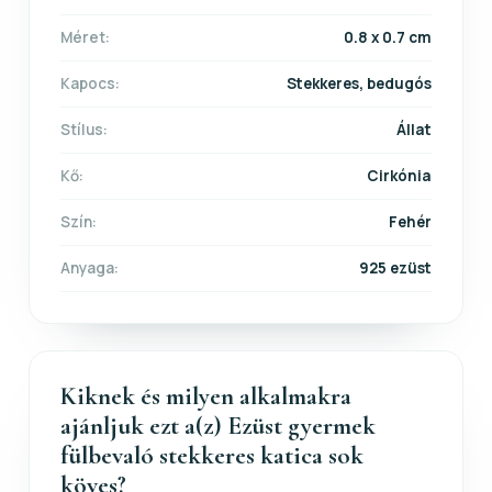
Méret:
0.8 x 0.7 cm
Kapocs:
Stekkeres, bedugós
Stílus:
Állat
Kő:
Cirkónia
Szín:
Fehér
Anyaga:
925 ezüst
Kiknek és milyen alkalmakra
ajánljuk ezt a(z) Ezüst gyermek
fülbevaló stekkeres katica sok
köves?