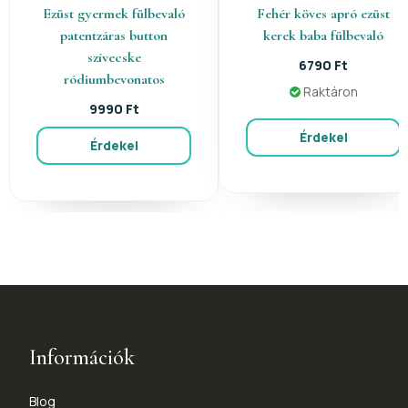
Ezüst gyermek fülbevaló
Fehér köves apró ezüst
patentzáras button
kerek baba fülbevaló
szívecske
6790 Ft
ródiumbevonatos
Raktáron
9990 Ft
Érdekel
Érdekel
Információk
Blog