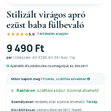
Stilizált virágos apró
ezüst baba fülbevaló
1 értékelés alapján
5,0
9 490 Ft
pár
| Cikkszám: AG-EZBE.AG-39 | Súly: 1.1g
Ajándék díszdobozba csomagoljuk az ékszert
Mikor kapom meg |
Fizetés, szállítás bővebben
Raktáron
, szállításra kész. Azonnal átvehető
Személyesen
rendelés után azonnal átvehető.
Térkép
Kiszállítással:
várható érkezés 08.11. (Kedd)