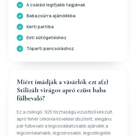
A család legifjabb tagjának
Babazsúrra ajándékba
Kerti partiba
Esti sütögetéshez
Tóparti pancsoláshoz
Miért imádják a vásárlók ezt a(z)
Stilizált virágos apró ezüst baba
fülbevaló?
Ez a csillogó, 925 tisztaságú ezüstből készült,
apró fehér cirkónia kövekkel díszített, elegáns
pár fülbevaló a legcsodálatosabb ajándék a
legcsintalanabb, legcsinosabb, legcsillogóbb