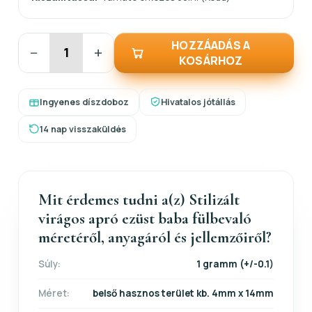
HOZZÁADÁS A
−
+
KOSÁRHOZ
Ingyenes díszdoboz
Hivatalos jótállás
14 nap visszaküldés
Mit érdemes tudni a(z) Stilizált
virágos apró ezüst baba fülbevaló
méretéről, anyagáról és jellemzőiről?
Súly:
1 gramm (+/-0.1)
Méret:
belső hasznos terület kb. 4mm x 14mm