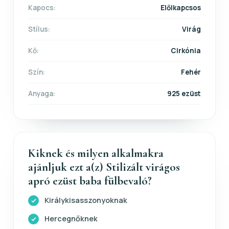
Kapocs:
Előlkapcsos
Stílus:
Virág
Kő:
Cirkónia
Szín:
Fehér
Anyaga:
925 ezüst
Kiknek és milyen alkalmakra
ajánljuk ezt a(z) Stilizált virágos
apró ezüst baba fülbevaló?
Királykisasszonyoknak
Hercegnőknek