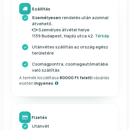
Szállítás
Személyesen
rendelés után azonnal
átvehető.
Személyes átvétel helye
1139 Budapest, Hajdú utca 42.
Térkép
Utánvétes szállítás az ország egész
területére
Csomagpontra, csomagautómatába
való szállítás
A termék kiszállítása
80000 Ft feletti
vásárlás
esetén
ingyenes
.
Fizetés
Utánvét