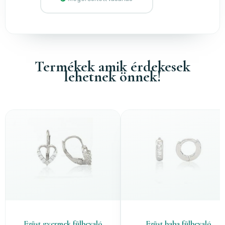
Termékek amik érdekesek
lehetnek önnek!
Ezüst gyermek fülbevaló
Ezüst baba fülbevaló