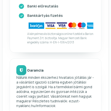
Banki előreutalás
Bankkártyás fizetés
A kényelmes és biztonságos online fizetést a Barion
Payment Zrt. biztosítja. Magyar Nemzeti Bank
engedély száma: H-EN-I-1064/2013
Garancia
Nálunk minden ékszerhez hivatalos jótállás jár -
a vásárlást igazoló számla egyben jótállási
jegyként is szolgál. Ha a termékkel bármi gond
adódna, egyszerűen és gyorsan intézzük a
cserét vagy javítást. Vásárlóinkat nem hagyjuk
magukra! Részletes tudnivalók: ezust-
nyaklanc.hu/informaciok