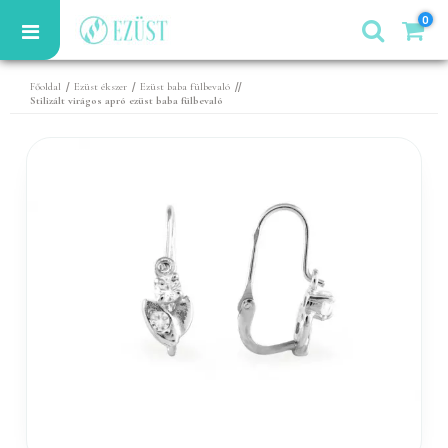
0
/
/
//
Főoldal
Ezüst ékszer
Ezüst baba fülbevaló
Stilizált virágos apró ezüst baba fülbevaló