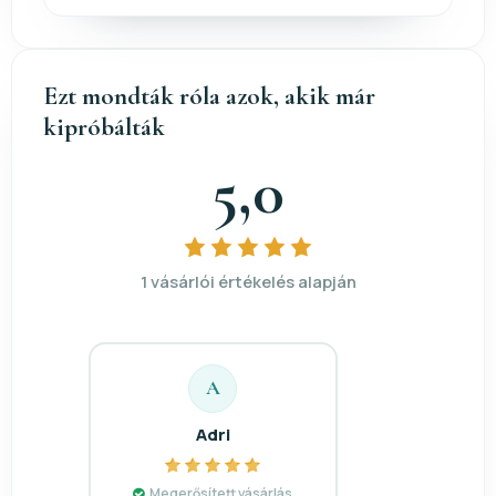
Ezt mondták róla azok, akik már
kipróbálták
5,0
1 vásárlói értékelés alapján
A
Adri
Megerősített vásárlás