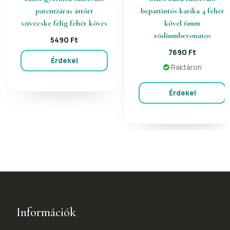
patentzáras áttört
bepattintós karika 4 fehér
szívecske félig fehér köves
kővel 6mm
ródiumbevonatos
5490 Ft
7690 Ft
Érdekel
Raktáron
Érdekel
Információk