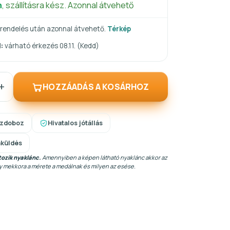
n
, szállításra kész. Azonnal átvehető
rendelés után azonnal átvehető.
Térkép
:
várható érkezés 08.11. (Kedd)
+
HOZZÁADÁS A KOSÁRHOZ
szdoboz
Hivatalos jótállás
aküldés
ozik nyaklánc.
Amennyiben a képen látható nyaklánc akkor az
gy mekkora a mérete a medálnak és milyen az esése.