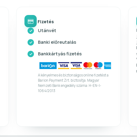
Fizetés
Utánvét
Banki előreutalás
Bankkártyás fizetés
A kényelmes és biztonságos online fizetést a
Barion Payment Zrt. biztosítja. Magyar
Nemzeti Bank engedély száma: H-EN-I-
1064/2013