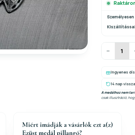
Raktáro
Személyesen
Kiszállítással
−
Ingyenes dí
14 nap vissz
A medálhoz nem tart
csak illusztráció, ho
Miért imádják a vásárlók ezt a(z)
Ezüst medál pillangó?