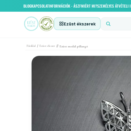
BLOG
KAPCSOLAT
INFORMÁCIÓK - ÁSZF
MIÉRT MI?
SZEMÉLYES ÁTVÉTELI
Ezüst ékszerek
/
//
Főoldal
Ezüst ékszer
Ezüst medál pillangó