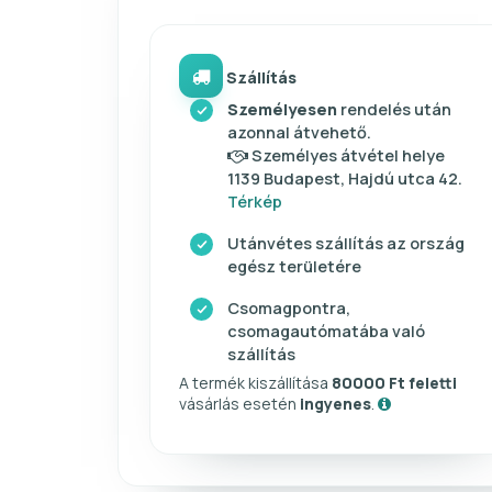
Szállítás
Személyesen
rendelés után
azonnal átvehető.
Személyes átvétel helye
1139 Budapest, Hajdú utca 42.
Térkép
Utánvétes szállítás az ország
egész területére
Csomagpontra,
csomagautómatába való
szállítás
A termék kiszállítása
80000 Ft feletti
vásárlás esetén
ingyenes
.