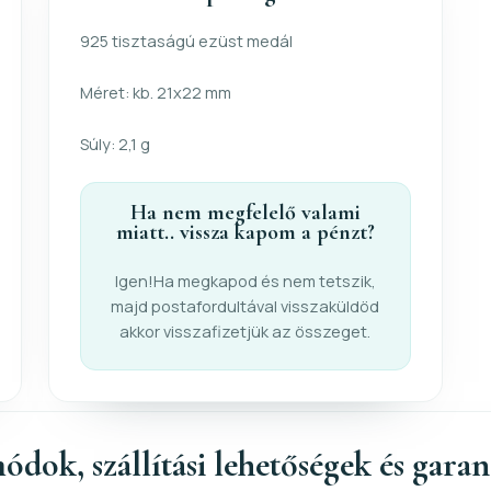
925 tisztaságú ezüst medál
Méret: kb. 21x22 mm
Súly: 2,1 g
Ha nem megfelelő valami
miatt.. vissza kapom a pénzt?
Igen!Ha megkapod és nem tetszik,
majd postafordultával visszaküldöd
akkor visszafizetjük az összeget.
ódok, szállítási lehetőségek és gara