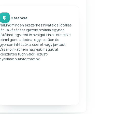
Garancia
Nálunk minden ékszerhez hivatalos jótállás
jár - a vásárlást igazoló számla egyben
jótállási jegyként is szolgál. Ha a termékkel
bármi gond adódna, egyszerűen és
gyorsan intézzük a cserét vagy javítást.
Vásárlóinkat nem hagyjuk magukra!
Részletes tudnivalók: ezust-
nyaklanc.hu/informaciok