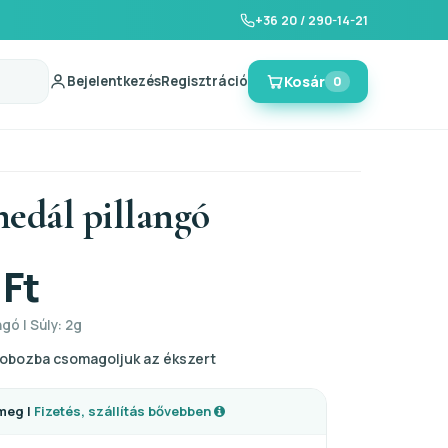
+36 20 / 290-14-21
Bejelentkezés
Regisztráció
Kosár
0
medál pillangó
 Ft
ngó | Súly: 2g
obozba csomagoljuk az ékszert
meg |
Fizetés, szállítás bővebben