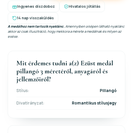
Ingyenes díszdoboz
Hivatalos jótállás
14 nap visszaküldés
A medálhoz nem tartozik nyaklánc.
Amennyiben a képen látható nyaklánc
akkor az csak illusztráció, hogy mekkora a mérete a medálnak és milyen az
esése.
Mit érdemes tudni a(z) Ezüst medál
pillangó 3 méretéről, anyagáról és
jellemzőiről?
Stílus:
Pillangó
Divatirányzat:
Romantikus stílusjegy