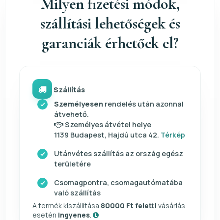
Milyen fizetési módok,
szállítási lehetőségek és
garanciák érhetőek el?
Szállítás
Személyesen
rendelés után azonnal
átvehető.
Személyes átvétel helye
1139 Budapest, Hajdú utca 42.
Térkép
Utánvétes szállítás az ország egész
területére
Csomagpontra, csomagautómatába
való szállítás
A termék kiszállítása
80000 Ft feletti
vásárlás
esetén
ingyenes
.