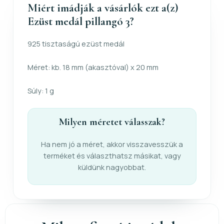
Miért imádják a vásárlók ezt a(z)
Ezüst medál pillangó 3?
925 tisztaságú ezüst medál
Méret: kb. 18 mm (akasztóval) x 20 mm
Súly: 1 g
Milyen méretet válasszak?
Ha nem jó a méret, akkor visszavesszük a
terméket és választhatsz másikat, vagy
küldünk nagyobbat.