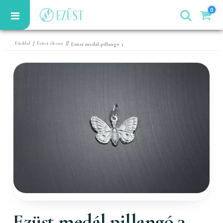
0
/
//
Főoldal
Ezüst ékszer
Ezüst medál pillangó 3
Ezüst medál pillangó 3