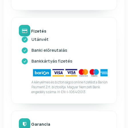
Fizetés
Utánvét
Banki előreutalás
Bankkártyás fizetés
A kényelmes és biztonságos online fizetést a Barion
Payment Zrt. biztosítja. Magyar Nemzeti Bank
engedély száma: H-EN-I-1064/2013
Garancia