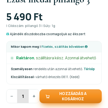
5 490 Ft
| Cikkszám: pillangó 3 | Súly: 1g
Ajándék díszdobozba csomagoljuk az ékszert
Mikor kapom meg |
Fizetés, szállítás bővebben
Raktáron
, szállításra kész. Azonnal átvehető
Személyesen
rendelés után azonnal átvehető.
Térkép
Kiszállítással:
várható érkezés 08.11. (Kedd)
HOZZÁADÁS A
−
+
KOSÁRHOZ