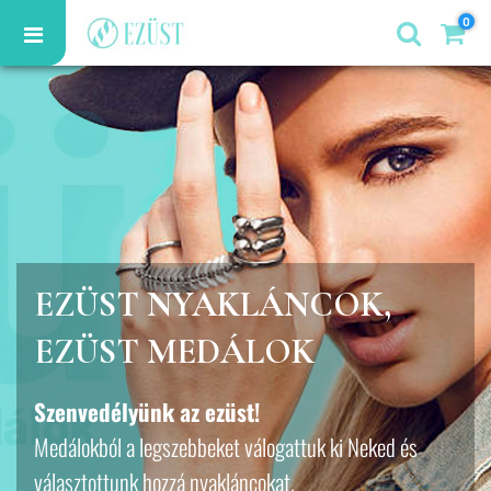
0
EZÜST NYAKLÁNCOK,
EZÜST MEDÁLOK
Szenvedélyünk az ezüst!
Medálokból a legszebbeket válogattuk ki Neked és
választottunk hozzá nyakláncokat.