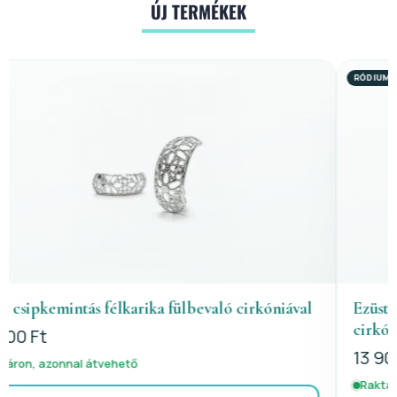
ÚJ TERMÉKEK
RÓDIUM BEVONAT
l
Ezüst pillangós babafülbevaló rózsaszín-fehér
cirkóniával ródiumbevonattal
13 900 Ft
Raktáron, azonnal átvehető