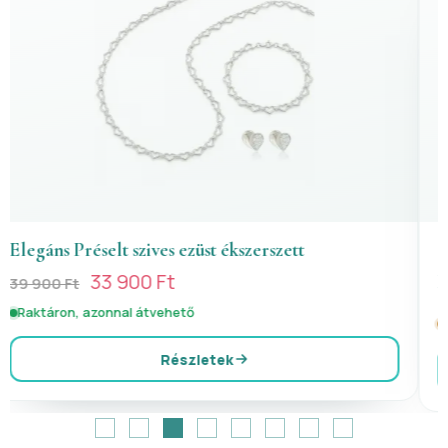
(1)
Button apró fehér köves ezüst ékszerszett
Jelenleg nincs raktáron
Részletek