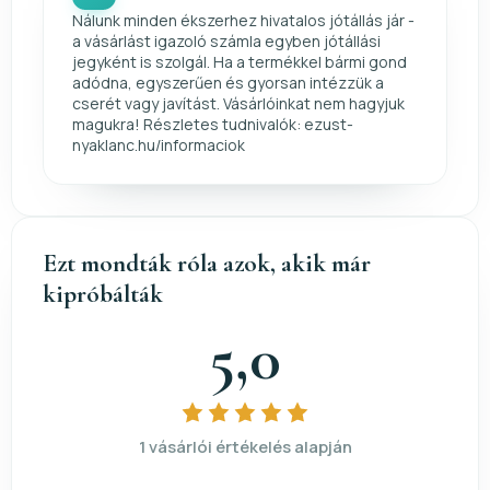
Nálunk minden ékszerhez hivatalos jótállás jár -
a vásárlást igazoló számla egyben jótállási
jegyként is szolgál. Ha a termékkel bármi gond
adódna, egyszerűen és gyorsan intézzük a
cserét vagy javítást. Vásárlóinkat nem hagyjuk
magukra! Részletes tudnivalók: ezust-
nyaklanc.hu/informaciok
Ezt mondták róla azok, akik már
kipróbálták
5,0
1 vásárlói értékelés alapján