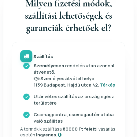
Milyen fizetési módok,
szállítási lehetőségek és
garanciák érhetőek el?
Szállítás
Személyesen
rendelés után azonnal
átvehető.
Személyes átvétel helye
1139 Budapest, Hajdú utca 42.
Térkép
Utánvétes szállítás az ország egész
területére
Csomagpontra, csomagautómatába
való szállítás
A termék kiszállítása
80000 Ft feletti
vásárlás
esetén
ingyenes
.