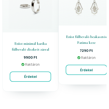
Ezüst fülbevaló beakasztós
Fatima keze
Ezüst minimál karika
fülbevaló diszkrét zárral
7290 Ft
9900 Ft
Raktáron
Raktáron
Érdekel
Érdekel