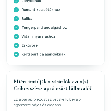
Lányodnak
Romantikus sétákhoz
Buliba
Tengerparti andalgáshoz
Vidám nyaraláshoz
Esküvőre
Kerti partiba ajándéknak
Miért imádják a vásárlók ezt a(z)
Csíkos szíves apró ezüst fülbevaló?
Ez a pár apró ezüst szívecske fülbevaló
egyszerre bájos és elegáns.