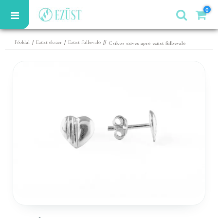
0
/
/
//
Főoldal
Ezüst ékszer
Ezüst fülbevaló
Csíkos szíves apró ezüst fülbevaló