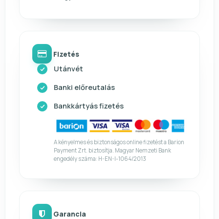
Fizetés
Utánvét
Banki előreutalás
Bankkártyás fizetés
A kényelmes és biztonságos online fizetést a Barion
Payment Zrt. biztosítja. Magyar Nemzeti Bank
engedély száma: H-EN-I-1064/2013
Garancia