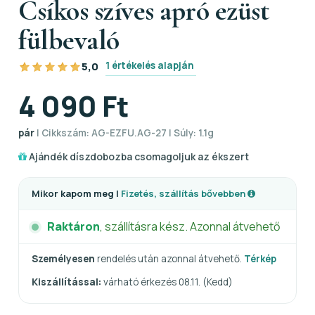
Csíkos szíves apró ezüst
fülbevaló
1 értékelés alapján
5,0
4 090 Ft
pár
| Cikkszám: AG-EZFU.AG-27 | Súly: 1.1g
Ajándék díszdobozba csomagoljuk az ékszert
Mikor kapom meg |
Fizetés, szállítás bővebben
Raktáron
, szállításra kész. Azonnal átvehető
Személyesen
rendelés után azonnal átvehető.
Térkép
Kiszállítással:
várható érkezés 08.11. (Kedd)