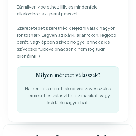
Bármilyen viselethez illik, és mindenféle
alkalomhoz szuperül passzol!
Szeretetedet szeretnéd kifejezni valaki nagyon
fontosnak? Legyen az bárki, akár rokon, legjobb
barát, vagy éppen szíved hölgye, ennek a kis
szívecske fülbevalónak senki nem fog tudni
ellenállni! :)
Milyen méretet válasszak?
Ha nem jó a méret, akkor visszavesszük a
terméket és választhatsz másikat, vagy
küldünk nagyobbat.