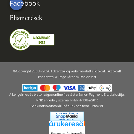
Facebook
Elismerések
© Copyright 2008 - 2026 | Szerzői jog védelme alatt álló oldal. |
Az oldalt
készítette:
X-Page
Tárhely: Rackforest
A kényelmes és biztonságos online fizetést a Barion Payment Zrt. biztosítja,
MNB engedély száma: H-EN-I-1064/2013
Bankkártya adatai áruházunkhoz nem jutnak el.
Ékszer az Árukeresőn