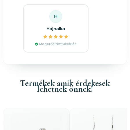
H
Hajnalka
Megerősített vásárlás
Termékek amik érdekesek
lehetnek önnek!