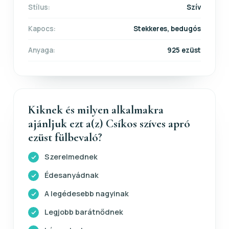
Stílus:
Szív
Kapocs:
Stekkeres, bedugós
Anyaga:
925 ezüst
Kiknek és milyen alkalmakra
ajánljuk ezt a(z) Csíkos szíves apró
ezüst fülbevaló?
Szerelmednek
Édesanyádnak
A legédesebb nagyinak
Legjobb barátnődnek