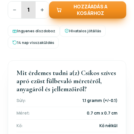
HOZZÁADÁS A
−
+
KOSÁRHOZ
Ingyenes díszdoboz
Hivatalos jótállás
14 nap visszaküldés
Mit érdemes tudni a(z) Csíkos szíves
apró ezüst fülbevaló méretéről,
anyagáról és jellemzőiről?
Súly:
1.1 gramm (+/-0.1)
Méret:
0.7 cm x 0.7 cm
Kő:
Kő nélkül