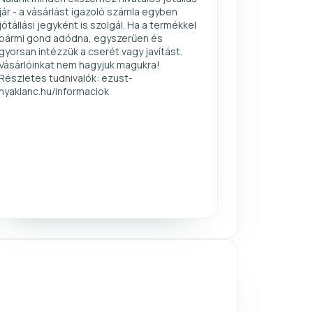
jár - a vásárlást igazoló számla egyben
jótállási jegyként is szolgál. Ha a termékkel
bármi gond adódna, egyszerűen és
gyorsan intézzük a cserét vagy javítást.
Vásárlóinkat nem hagyjuk magukra!
Részletes tudnivalók: ezust-
nyaklanc.hu/informaciok