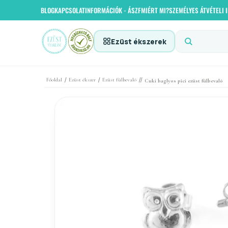
BLOG
KAPCSOLAT
INFORMÁCIÓK - ÁSZF
MIÉRT MI?
SZEMÉLYES ÁTVÉTELI
Ezüst ékszerek
/
/
//
Főoldal
Ezüst ékszer
Ezüst fülbevaló
Cuki baglyos pici ezüst fülbevaló