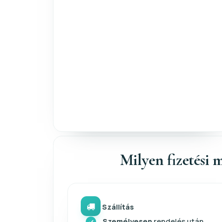
Milyen fizetési m
Szállítás
Személyesen
rendelés után