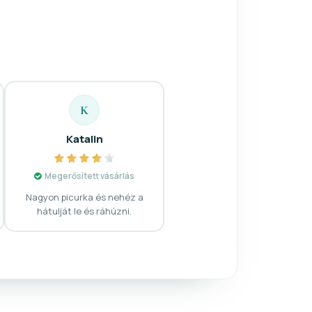
K
Katalin
Megerősített vásárlás
Nagyon picurka és nehéz a
hátulját le és ráhúzni.