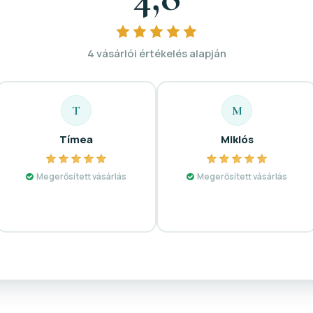
4 vásárlói értékelés alapján
T
M
Tímea
Miklós
Megerősített vásárlás
Megerősített vásárlás