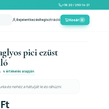
+36 20 / 290-14-21
Bejelentkezés
Regisztráció
Kosár
0
glyos pici ezüst
ló
4 értékelés alapján
8
rka és nehéz a hátulját le és ráhúzni.
 Ft