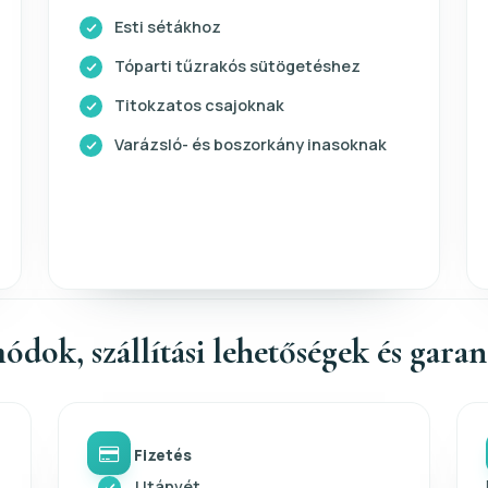
Esti sétákhoz
Tóparti tűzrakós sütögetéshez
Titokzatos csajoknak
Varázsló- és boszorkány inasoknak
ódok, szállítási lehetőségek és gara
Fizetés
Utánvét