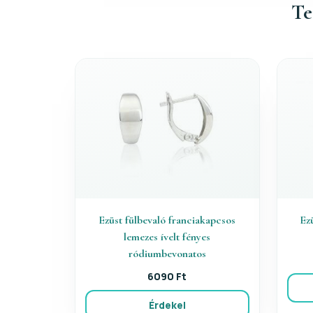
Te
Ezüst fülbevaló franciakapcsos
Ezü
lemezes ívelt fényes
ródiumbevonatos
6090 Ft
Érdekel