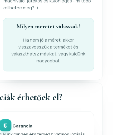
imádnivaló, játékos és különleges - mi több
kellhetne még? :)
Milyen méretet válasszak?
Ha nem jó a méret, akkor
visszavesszük a terméket és
választhatsz másikat, vagy küldünk
nagyobbat.
nciák érhetőek el?
Garancia
Nálunk minden ékszerhez hivatalos jótállás