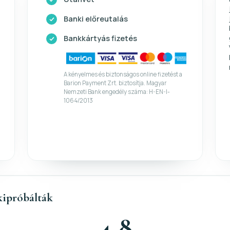
Banki előreutalás
Bankkártyás fizetés
A kényelmes és biztonságos online fizetést a
Barion Payment Zrt. biztosítja. Magyar
Nemzeti Bank engedély száma: H-EN-I-
1064/2013
kipróbálták
4,8