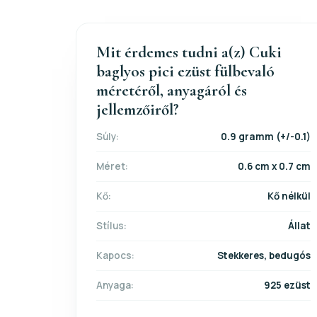
Mit érdemes tudni a(z) Cuki
baglyos pici ezüst fülbevaló
méretéről, anyagáról és
jellemzőiről?
Súly:
0.9 gramm (+/-0.1)
Méret:
0.6 cm x 0.7 cm
Kő:
Kő nélkül
Stílus:
Állat
Kapocs:
Stekkeres, bedugós
Anyaga:
925 ezüst