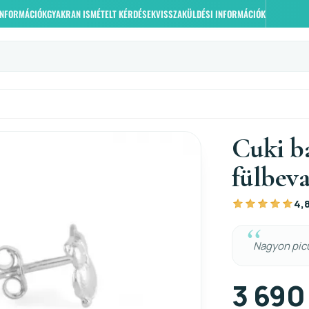
 INFORMÁCIÓK
GYAKRAN ISMÉTELT KÉRDÉSEK
VISSZAKÜLDÉSI INFORMÁCIÓK
Cuki ba
fülbeva
4,
Nagyon picu
3 690