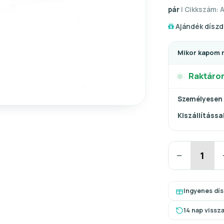
pár
| Cikkszám: 
Ajándék díszd
Mikor kapom 
Raktáro
Személyesen
Kiszállítással
−
Ingyenes dí
14 nap vissz