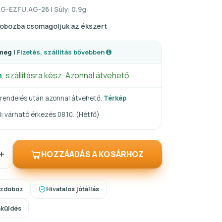
AG-EZFU.AG-26 | Súly: 0.9g
obozba csomagoljuk az ékszert
meg |
Fizetés, szállítás bővebben
n
, szállításra kész. Azonnal átvehető
rendelés után azonnal átvehető.
Térkép
:
várható érkezés 08.10. (Hétfő)
+
HOZZÁADÁS A KOSÁRHOZ
szdoboz
Hivatalos jótállás
aküldés