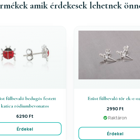
rmékek amik érdekesek lehetnek önn
st fülbevaló bedugós festett
Ezüst fülbevaló tőr ek-e-0
katica ródiumbevonatos
2990 Ft
6290 Ft
Raktáron
Érdekel
Érdekel