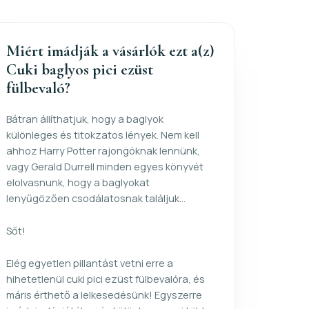
Miért imádják a vásárlók ezt a(z)
Cuki baglyos pici ezüst
fülbevaló?
Bátran állíthatjuk, hogy a baglyok
különleges és titokzatos lények. Nem kell
ahhoz Harry Potter rajongóknak lennünk,
vagy Gerald Durrell minden egyes könyvét
elolvasnunk, hogy a baglyokat
lenyűgözően csodálatosnak találjuk...
Sőt!
Elég egyetlen pillantást vetni erre a
hihetetlenül cuki pici ezüst fülbevalóra, és
máris érthető a lelkesedésünk! Egyszerre