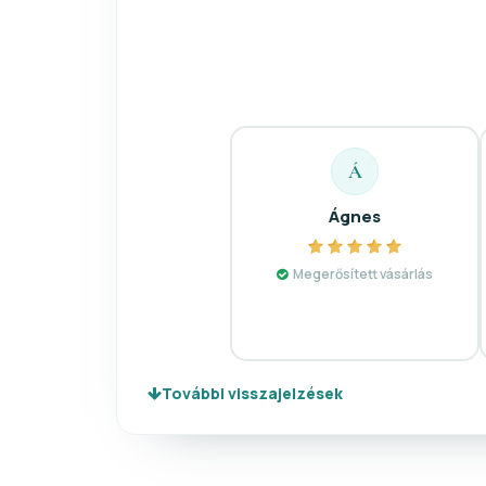
Á
Ágnes
Megerősített vásárlás
További visszajelzések