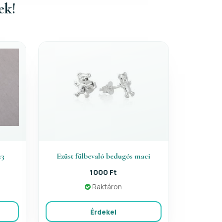
ek!
23
Ezüst fülbevaló bedugós maci
1000 Ft
Raktáron
Érdekel