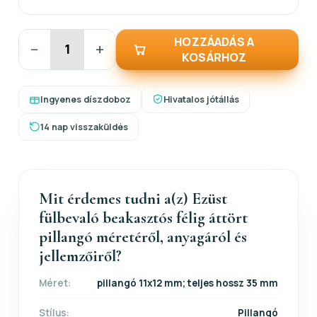
HOZZÁADÁS A
−
+
KOSÁRHOZ
Ingyenes díszdoboz
Hivatalos jótállás
14 nap visszaküldés
Mit érdemes tudni a(z) Ezüst
fülbevaló beakasztós félig áttört
pillangó méretéről, anyagáról és
jellemzőiről?
Méret:
pillangó 11x12 mm; teljes hossz 35 mm
Stílus:
Pillangó