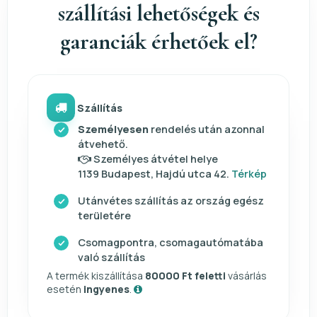
szállítási lehetőségek és
garanciák érhetőek el?
Szállítás
Személyesen
rendelés után azonnal
átvehető.
Személyes átvétel helye
1139 Budapest, Hajdú utca 42.
Térkép
Utánvétes szállítás az ország egész
területére
Csomagpontra, csomagautómatába
való szállítás
A termék kiszállítása
80000 Ft feletti
vásárlás
esetén
ingyenes
.