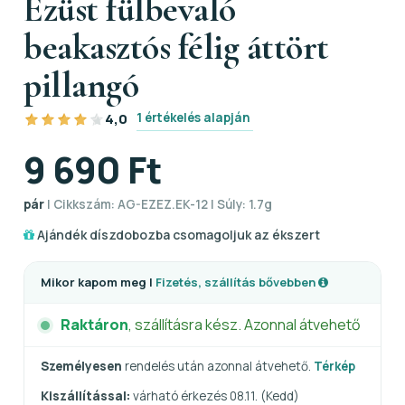
Ezüst fülbevaló
beakasztós félig áttört
pillangó
1 értékelés alapján
4,0
9 690 Ft
pár
| Cikkszám: AG-EZEZ.EK-12 | Súly: 1.7g
Ajándék díszdobozba csomagoljuk az ékszert
Mikor kapom meg |
Fizetés, szállítás bővebben
Raktáron
, szállításra kész. Azonnal átvehető
Személyesen
rendelés után azonnal átvehető.
Térkép
Kiszállítással:
várható érkezés 08.11. (Kedd)