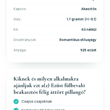
Kapocs:
Akasztós
Súly:
1.7 gramm (+/-0.1)
Kő:
Kő nélkül
Divatirányzat:
Romantikus stílusjegy
Anyaga:
925 ezüst
Kiknek és milyen alkalmakra
ajánljuk ezt a(z) Ezüst fülbevaló
beakasztós félig áttört pillangó?
Csajos csajoknak