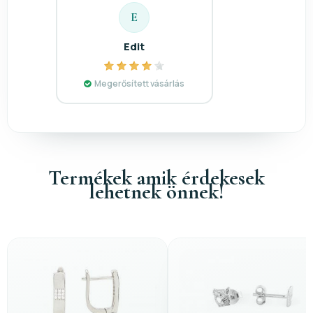
E
Edit
Megerősített vásárlás
Termékek amik érdekesek
lehetnek önnek!