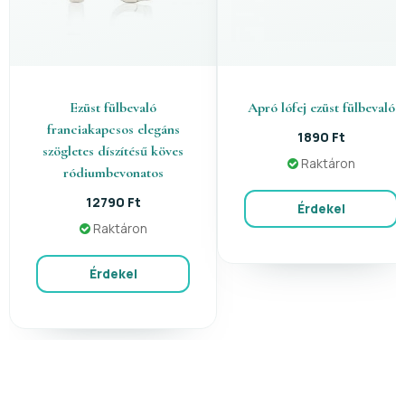
Ezüst fülbevaló
Apró lófej ezüst fülbevaló
franciakapcsos elegáns
1890 Ft
szögletes díszítésű köves
Raktáron
ródiumbevonatos
12790 Ft
Érdekel
Raktáron
Érdekel