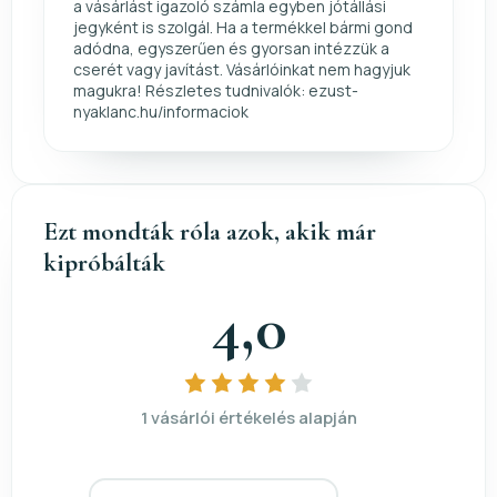
a vásárlást igazoló számla egyben jótállási
jegyként is szolgál. Ha a termékkel bármi gond
adódna, egyszerűen és gyorsan intézzük a
cserét vagy javítást. Vásárlóinkat nem hagyjuk
magukra! Részletes tudnivalók: ezust-
nyaklanc.hu/informaciok
Ezt mondták róla azok, akik már
kipróbálták
4,0
1 vásárlói értékelés alapján