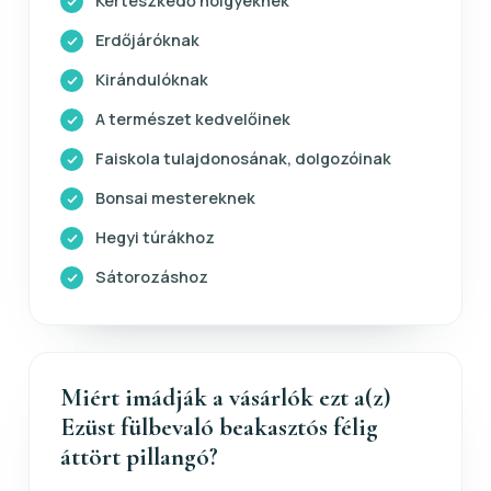
Kertészkedő hölgyeknek
Erdőjáróknak
Kirándulóknak
A természet kedvelőinek
Faiskola tulajdonosának, dolgozóinak
Bonsai mestereknek
Hegyi túrákhoz
Sátorozáshoz
Miért imádják a vásárlók ezt a(z)
Ezüst fülbevaló beakasztós félig
áttört pillangó?