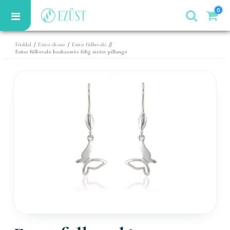
0
/
/
//
Főoldal
Ezüst ékszer
Ezüst fülbevaló
Ezüst fülbevaló beakasztós félig áttört pillangó