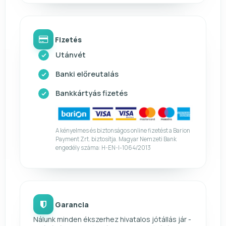
Fizetés
Utánvét
Banki előreutalás
Bankkártyás fizetés
A kényelmes és biztonságos online fizetést a Barion
Payment Zrt. biztosítja. Magyar Nemzeti Bank
engedély száma: H-EN-I-1064/2013
Garancia
Nálunk minden ékszerhez hivatalos jótállás jár -