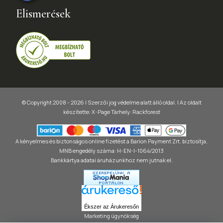
Elismerések
© Copyright 2008 - 2026 | Szerzői jog védelme alatt álló oldal. |
Az oldalt
készítette:
X-Page
Tárhely: Rackforest
A kényelmes és biztonságos online fizetést a Barion Payment Zrt. biztosítja,
MNB engedély száma: H-EN-I-1064/2013
Bankkártya adatai áruházunkhoz nem jutnak el.
Ékszer az Árukeresőn
Marketing ügynökség