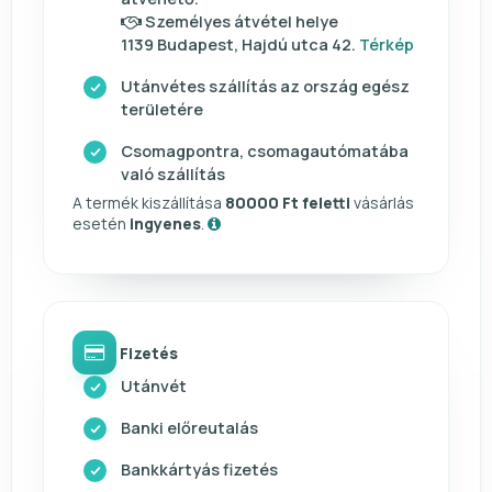
Személyes átvétel helye
1139 Budapest, Hajdú utca 42.
Térkép
Utánvétes szállítás az ország egész
területére
Csomagpontra, csomagautómatába
való szállítás
A termék kiszállítása
80000 Ft feletti
vásárlás
esetén
ingyenes
.
Fizetés
Utánvét
Banki előreutalás
Bankkártyás fizetés