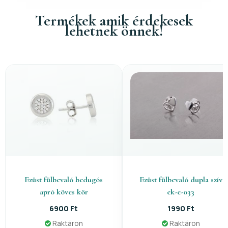
Termékek amik érdekesek
lehetnek önnek!
Ezüst fülbevaló bedugós
Ezüst fülbevaló dupla szív
apró köves kör
ek-e-033
6900 Ft
1990 Ft
Raktáron
Raktáron