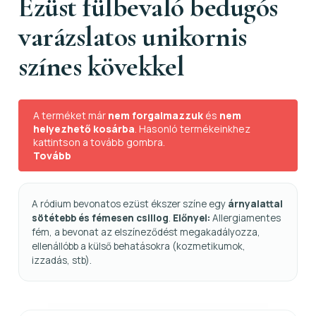
Ezüst fülbevaló bedugós
varázslatos unikornis
színes kövekkel
A terméket már
nem forgalmazzuk
és
nem
helyezhető kosárba
. Hasonló termékeinkhez
kattintson a tovább gombra.
Tovább
A ródium bevonatos ezüst ékszer színe egy
árnyalattal
sötétebb és fémesen csillog
.
Előnyei:
Allergiamentes
fém, a bevonat az elszíneződést megakadályozza,
ellenállóbb a külső behatásokra (kozmetikumok,
izzadás, stb).