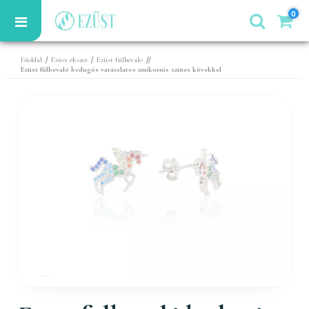
0
/
/
//
Főoldal
Ezüst ékszer
Ezüst fülbevaló
Ezüst fülbevaló bedugós varázslatos unikornis színes kövekkel