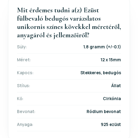
Mit érdemes tudni a(z) Ezüst
fülbevaló bedugós varázslatos
unikornis színes kövekkel méretéről,
anyagáról és jellemzőiről?
Súly:
1.8 gramm (+/-0.1)
Méret:
12 x 15mm
Kapocs:
Stekkeres, bedugós
Stílus:
Állat
Kő:
Cirkónia
Bevonat:
Ródium bevonat
Anyaga:
925 ezüst