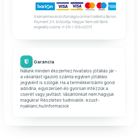
A kényelmes és biztonságos online fizetést a Barion
Payment Zrt. biztosítja. Magyar Nemzeti Bank
engedély száma: H-EN-I-1064/2013
Garancia
Nálunk minden ékszerhez hivatalos jótállás jár -
a vásárlást igazoló számla egyben jótállási
jegyként is szolgál. Ha a termékkel bármi gond
adódna, egyszerűen és gyorsan intézzük a
cserét vagy javítást. Vásárlóinkat nem hagyjuk
magukra! Részletes tudnivalók: ezust-
nyaklanc.hu/informaciok