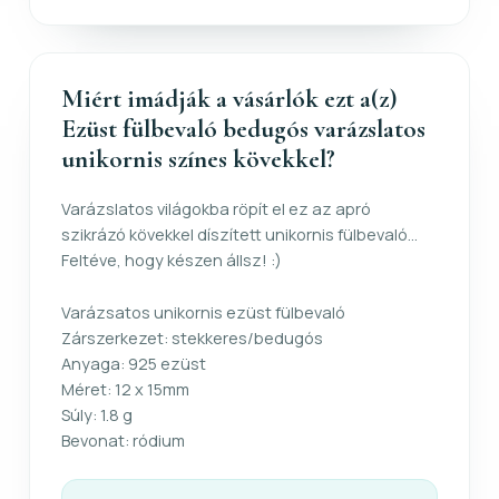
Miért imádják a vásárlók ezt a(z)
Ezüst fülbevaló bedugós varázslatos
unikornis színes kövekkel?
Varázslatos világokba röpít el ez az apró
szikrázó kövekkel díszített unikornis fülbevaló...
Feltéve, hogy készen állsz! :)
Varázsatos unikornis ezüst fülbevaló
Zárszerkezet: stekkeres/bedugós
Anyaga: 925 ezüst
Méret: 12 x 15mm
Súly: 1.8 g
Bevonat: ródium