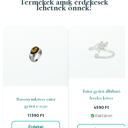
Termékek amik érdekesek
lehetnek önnek!
Ezüst gyűrű állítható
leveles köves
Borostyánköves ezüst
gyűrű r-1130
4590 Ft
11390 Ft
Raktáron
Érdekel