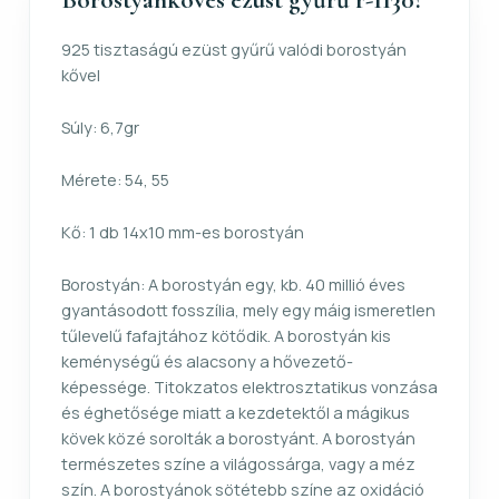
Borostyánköves ezüst gyűrű r-1130?
925 tisztaságú ezüst gyűrű valódi borostyán
kővel
Súly: 6,7gr
Mérete: 54, 55
Kő: 1 db 14x10 mm-es borostyán
Borostyán: A borostyán egy, kb. 40 millió éves
gyantásodott fosszília, mely egy máig ismeretlen
tűlevelű fafajtához kötődik. A borostyán kis
keménységű és alacsony a hővezető-
képessége. Titokzatos elektrosztatikus vonzása
és éghetősége miatt a kezdetektől a mágikus
kövek közé sorolták a borostyánt. A borostyán
természetes színe a világossárga, vagy a méz
szín. A borostyánok sötétebb színe az oxidáció