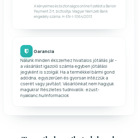
A kényelmes és biztonságos online fizetést a Barion
Payment Zrt. biztosítja. Magyar Nemzeti Bank
engedély száma: H-EN-I-1064/2013
Garancia
Nálunk minden ékszerhez hivatalos jótállás jár -
a vásárlást igazoló számla egyben jótállási
jegyként is szolgál. Ha a termékkel bármi gond
adódna, egyszerűen és gyorsan intézzük a
cserét vagy javítást. Vásárlóinkat nem hagyjuk
magukra! Részletes tudnivalók: ezust-
nyaklanc.hu/informaciok