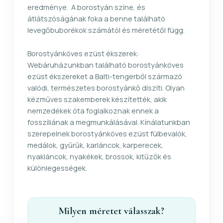
eredménye. A borostyán színe, és
átlátszóságának foka a benne található
levegőbuborékok számától és méretétől függ.
Borostyánköves ezüst ékszerek:
Webáruházunkban található borostyánköves
ezüst ékszereket a Balti-tengerből származó
valódi, természetes borostyánkő díszíti. Olyan
kézműves szakemberek készítették, akik
nemzedékek óta foglalkoznak ennek a
fosszíliának a megmunkálásával. Kínálatunkban
szerepelnek borostyánköves ezüst
fülbevalók
,
medálok
,
gyűrűk
,
karláncok, karperecek
,
nyakláncok, nyakékek
,
brossok, kitűzők
és
különlegességek
.
Milyen méretet válasszak?