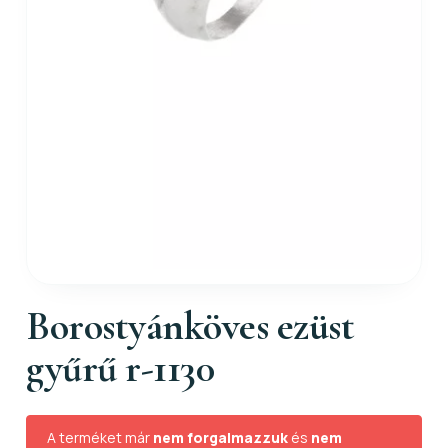
Borostyánköves ezüst
gyűrű r-1130
A terméket már
nem forgalmazzuk
és
nem