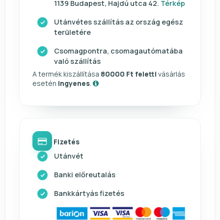
1139 Budapest, Hajdú utca 42.
Térkép
Utánvétes szállítás az ország egész
területére
Csomagpontra, csomagautómatába
való szállítás
A termék kiszállítása
80000 Ft feletti
vásárlás
esetén
ingyenes
.
Fizetés
Utánvét
Banki előreutalás
Bankkártyás fizetés