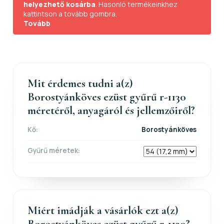
helyezhető kosárba
. Hasonló termékeinkhez
kattintson a tovább gombra.
Tovább
Mit érdemes tudni a(z)
Borostyánköves ezüst gyűrű r-1130
méretéről, anyagáról és jellemzőiről?
Kő:
Borostyánköves
Gyűrű méretek:
Miért imádják a vásárlók ezt a(z)