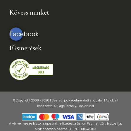
Kövess minket
Facebook
Elismerések
© Copyright 2008 - 2026 | Szerzői jog védelme alatt álló oldal. |
Az oldalt
készítette:
X-Page
Tárhely: Rackforest
A kényelmes és biztonságos online fizetést a Barion Payment Zrt. biztosítja,
MNB engedély száma: H-EN-I-1064/2013