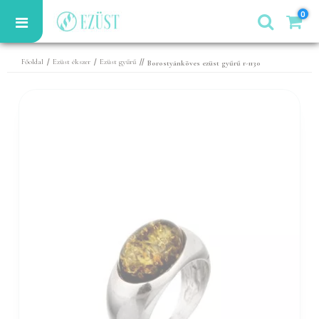
0
/
/
//
Főoldal
Ezüst ékszer
Ezüst gyűrű
Borostyánköves ezüst gyűrű r-1130