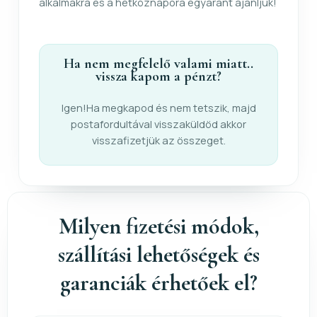
alkalmakra és a hétköznapora egyaránt ajánljuk!
Ha nem megfelelő valami miatt..
vissza kapom a pénzt?
Igen!Ha megkapod és nem tetszik, majd
postafordultával visszaküldöd akkor
visszafizetjük az összeget.
Milyen fizetési módok,
szállítási lehetőségek és
garanciák érhetőek el?