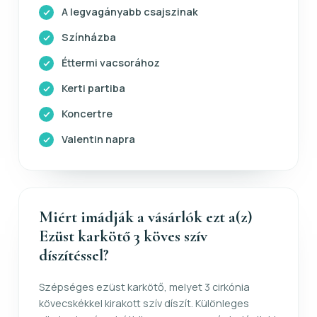
A legvagányabb csajszinak
Színházba
Éttermi vacsorához
Kerti partiba
Koncertre
Valentin napra
Miért imádják a vásárlók ezt a(z)
Ezüst karkötő 3 köves szív
díszítéssel?
Szépséges ezüst karkötő, melyet 3 cirkónia
kövecskékkel kirakott szív díszít. Különleges