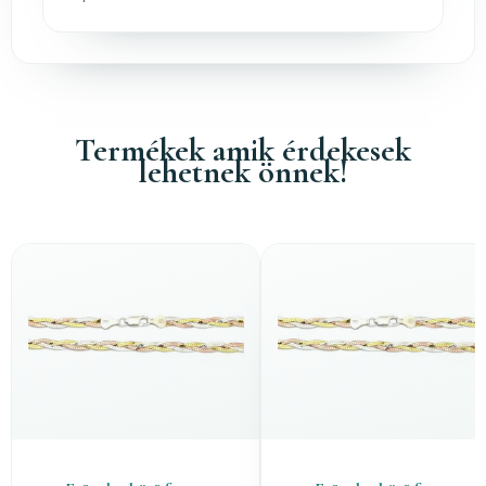
Termékek amik érdekesek
lehetnek önnek!