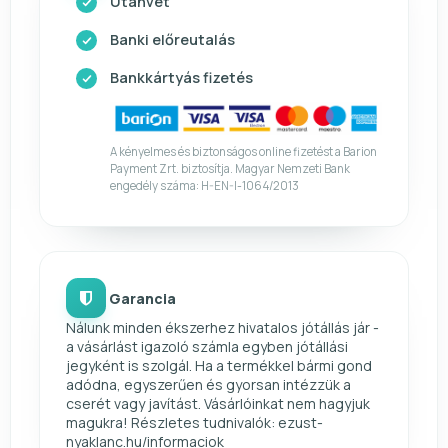
Utánvét
Banki előreutalás
Bankkártyás fizetés
A kényelmes és biztonságos online fizetést a Barion
Payment Zrt. biztosítja. Magyar Nemzeti Bank
engedély száma: H-EN-I-1064/2013
Garancia
Nálunk minden ékszerhez hivatalos jótállás jár -
a vásárlást igazoló számla egyben jótállási
jegyként is szolgál. Ha a termékkel bármi gond
adódna, egyszerűen és gyorsan intézzük a
cserét vagy javítást. Vásárlóinkat nem hagyjuk
magukra! Részletes tudnivalók: ezust-
nyaklanc.hu/informaciok