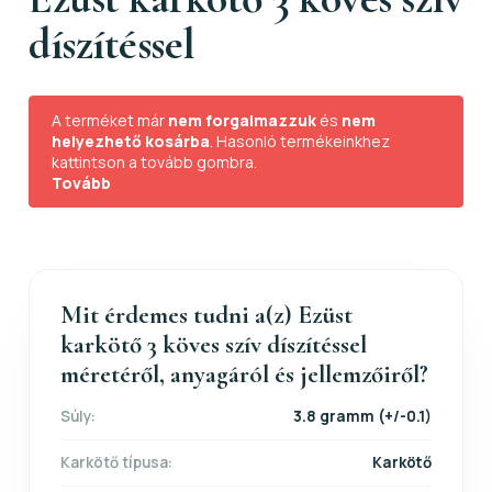
díszítéssel
A terméket már
nem forgalmazzuk
és
nem
helyezhető kosárba
. Hasonló termékeinkhez
kattintson a tovább gombra.
Tovább
Mit érdemes tudni a(z) Ezüst
karkötő 3 köves szív díszítéssel
méretéről, anyagáról és jellemzőiről?
Súly:
3.8 gramm (+/-0.1)
Karkötő típusa:
Karkötő