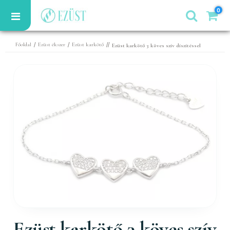
0
/
/
//
Főoldal
Ezüst ékszer
Ezüst karkötő
Ezüst karkötő 3 köves szív díszítéssel
Ezüst karkötő 3 köves szív