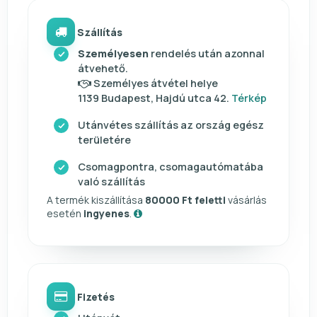
Szállítás
Személyesen
rendelés után azonnal
átvehető.
Személyes átvétel helye
1139 Budapest, Hajdú utca 42.
Térkép
Utánvétes szállítás az ország egész
területére
Csomagpontra, csomagautómatába
való szállítás
A termék kiszállítása
80000 Ft feletti
vásárlás
esetén
ingyenes
.
Fizetés