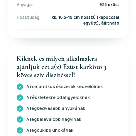
Anyaga:
925 ezüst
Hosszúság:
kb. 16.5-19 cm hosszú (kapoccsal
együtt), állítható
Kiknek és milyen alkalmakra
ajánljuk ezt a(z) Ezüst karkötő 3
köves szív díszítéssel?
A romantikus ékszerek kedvelőinek
A részletekre odafigyelőknek
A legkedvesebb anyukának
A legbelevalóbb nagyinak
A legcukibb unokának