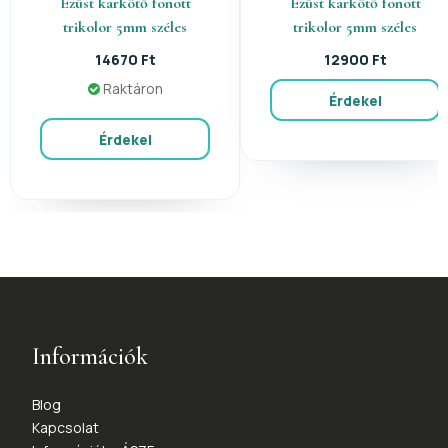
Ezüst karkötő fonott
Ezüst karkötő fonott
trikolor 5mm széles
trikolor 5mm széles
14670 Ft
12900 Ft
Raktáron
Érdekel
Érdekel
Információk
Blog
Kapcsolat