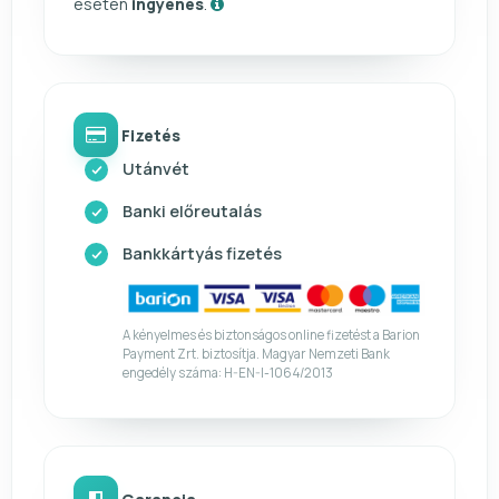
esetén
ingyenes
.
Fizetés
Utánvét
Banki előreutalás
Bankkártyás fizetés
A kényelmes és biztonságos online fizetést a Barion
Payment Zrt. biztosítja. Magyar Nemzeti Bank
engedély száma: H-EN-I-1064/2013