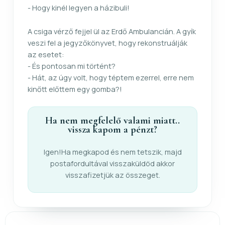
- Hogy kinél legyen a házibuli!
A csiga vérző fejjel ül az Erdő Ambulancián. A gyík
veszi fel a jegyzőkönyvet, hogy rekonstruálják
az esetet:
- És pontosan mi történt?
- Hát, az úgy volt, hogy téptem ezerrel, erre nem
kinőtt előttem egy gomba?!
Ha nem megfelelő valami miatt..
vissza kapom a pénzt?
Igen!Ha megkapod és nem tetszik, majd
postafordultával visszaküldöd akkor
visszafizetjük az összeget.